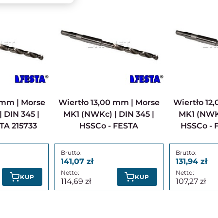
Wiertło 13,00 mm | Morse
Wiertło 12,00 mm | Morse
 DIN 345 |
MK1 (NWKc) | DIN 345 |
MK1 (NWKc
TA 215733
HSSCo - FESTA
HSSCo - 
141,07
131,94
KUP
KUP
114,69
107,27