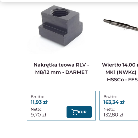
Nakrętka teowa RLV -
Wiertło 14,00 mm | Morse
M8/12 mm - DARMET
MK1 (NWKc) |
HSSCo - FES
11,93
163,34
KUP
9,70
132,80