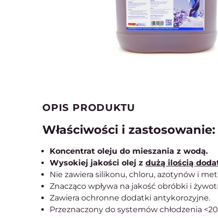
OPIS PRODUKTU
Właściwości i zastosowanie:
Koncentrat oleju do mieszania z wodą.
Wysokiej jakości olej z
dużą ilością dod
Nie zawiera silikonu, chloru, azotynów i met
Znacząco wpływa na jakość obróbki i żywot
Zawiera ochronne dodatki antykorozyjne.
Przeznaczony do systemów chłodzenia <20