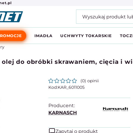
et.pl
PROMOCJE
IMADŁA
UCHWYTY TOKARSKIE
TOCZ
ary
ej do obróbki skrawaniem, cięcia i wie
(0) opinii
KAR_6011005
Producent:
KARNASCH
Zapytaj o produkt