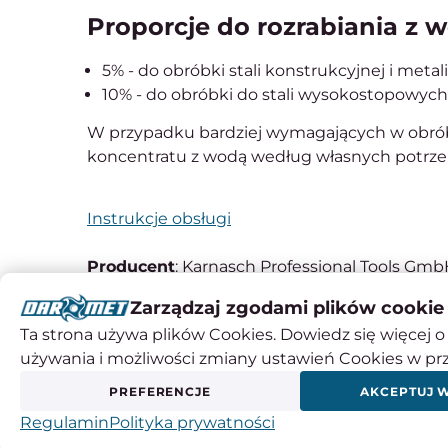
Proporcje do rozrabiania z 
5% - do obróbki stali konstrukcyjnej i meta
10% - do obróbki do stali wysokostopowych
W przypadku bardziej wymagających w obrób
koncentratu z wodą według własnych potrze
Instrukcje obsługi
Producent
: Karnasch Professional Tools Gm
Adres
: Theodor-Heuss-Anlage 12, 68165 Man
Zarządzaj zgodami plików cookie
Kraj pochodzenia
: Niemcy
Ta strona używa plików Cookies. Dowiedz się więcej o 
Kontakt
: +49 6203-4039-0, info@karnasch.to
używania i możliwości zmiany ustawień Cookies w pr
PREFERENCJE
AKCEPTUJ 
Regulamin
Polityka prywatności
INNI KLIENCI KUPILI RÓWNIEŻ