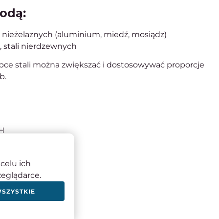
wodą:
li nieżelaznych (aluminium, miedź, mosiądz)
, stali nierdzewnych
ce stali można zwiększać i dostosowywać proporcje
b.
bH
nheim
celu ich
ols
zeglądarce.
WSZYSTKIE