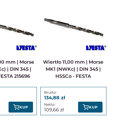
Wiertło 11,00 mm | Morse
) | DIN 345 |
MK1 (NWKc) | DIN 345 |
FESTA 215696
HSSCo - FESTA
134,88
KUP
KUP
109,66