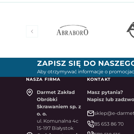
ZAPISZ SIĘ DO NASZE
Aby otrzymywać informacje o promocjac
NASZA FIRMA
KONTAKT
Darmet Zakład
Masz pytania?
Obróbki
Napisz lub zadzwo
Skrawaniem sp. z
sklep@e-darmet
o. o.
ul. Komunalna 4c
85 653 86 70
15-197 Białystok