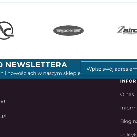
GO NEWSLETTERA
h i nowościach w naszym sklepie
INFOR
O nas
ń!
Inform
.pl
Blog n
Polity