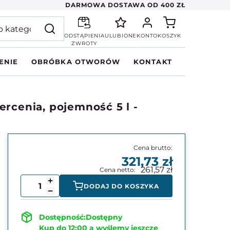
DARMOWA DOSTAWA OD 400 ZŁ
ODSTĄPIENIA
ULUBIONE
KONTO
KOSZYK
ZWROTY
ENIE
OBRÓBKA OTWORÓW
KONTAKT
rcenia, pojemność 5 l -
321,73
261,57
DODAJ DO KOSZYKA
Dostępny
Kup do 12:00 a wyślemy jeszcze