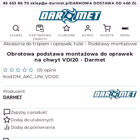
85 653 86 70
sklep@e-darmet.pl
DARMOWA DOSTAWA OD 400 ZŁ
SZUKAJ
ODSTĄPIENIA
ULUBIONE
KONTO
KOSZYK
MENU
ZWROTY
Akcesoria do trzpieni i oprawek, tulei
Podstawy montażowe
Obrotowa podstawa montażowa do oprawek
na chwyt VDI20 - Darmet
(0) opinii
DM_AKC_UNI_VDI20
Producent:
DARMET
Zapytaj o produkt