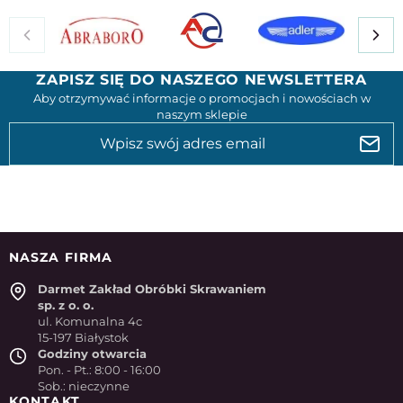
ZAPISZ SIĘ DO NASZEGO NEWSLETTERA
Aby otrzymywać informacje o promocjach i nowościach w
naszym sklepie
NASZA FIRMA
Darmet Zakład Obróbki Skrawaniem
sp. z o. o.
ul. Komunalna 4c
15-197 Białystok
Godziny otwarcia
Pon. - Pt.: 8:00 - 16:00
Sob.: nieczynne
KONTAKT