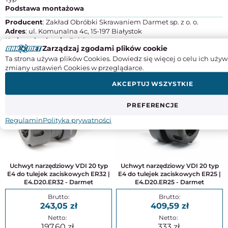
Podstawa montażowa
Producent
: Zakład Obróbki Skrawaniem Darmet sp. z o. o.
Adres
: ul. Komunalna 4c, 15-197 Białystok
Kraj pochodzenia
: Polska
Zarządzaj zgodami plików cookie
Kontakt
: +48 85 653 86 70, handel@darmet.com.pl
Ta strona używa plików Cookies. Dowiedz się więcej o celu ich używ
zmiany ustawień Cookies w przeglądarce.
DO TEGO PRODUKTU POLECAMY
AKCEPTUJ WSZYSTKIE
PREFERENCJE
Regulamin
Polityka prywatności
Uchwyt narzędziowy VDI 20 typ
Uchwyt narzędziowy VDI 20 typ
E4 do tulejek zaciskowych ER32 |
E4 do tulejek zaciskowych ER25 |
E4.D20.ER32 - Darmet
E4.D20.ER25 - Darmet
243,05
409,59
197,60
333