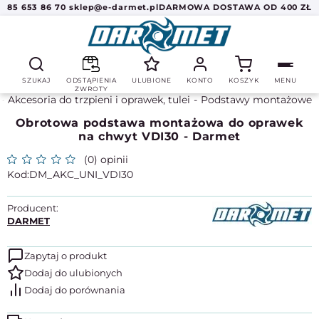
85 653 86 70
sklep@e-darmet.pl
DARMOWA DOSTAWA OD 400 ZŁ
SZUKAJ
ODSTĄPIENIA
ULUBIONE
KONTO
KOSZYK
MENU
ZWROTY
Akcesoria do trzpieni i oprawek, tulei
Podstawy montażowe
Obrotowa podstawa montażowa do oprawek
na chwyt VDI30 - Darmet
(0) opinii
DM_AKC_UNI_VDI30
Producent:
DARMET
Zapytaj o produkt