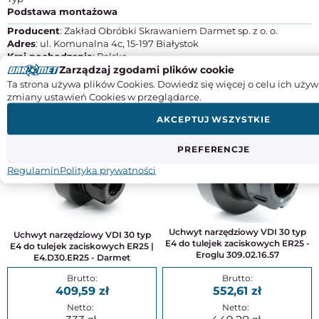
Podstawa montażowa
Producent
: Zakład Obróbki Skrawaniem Darmet sp. z o. o.
Adres
: ul. Komunalna 4c, 15-197 Białystok
Kraj pochodzenia
: Polska
Zarządzaj zgodami plików cookie
Kontakt
: +48 85 653 86 70, handel@darmet.com.pl
Ta strona używa plików Cookies. Dowiedz się więcej o celu ich używ
zmiany ustawień Cookies w przeglądarce.
DO TEGO PRODUKTU POLECAMY
AKCEPTUJ WSZYSTKIE
PREFERENCJE
Regulamin
Polityka prywatności
Uchwyt narzędziowy VDI 30 typ
Uchwyt narzędziowy VDI 30 typ
E4 do tulejek zaciskowych ER25 -
E4 do tulejek zaciskowych ER25 |
Eroglu 309.02.16.57
E4.D30.ER25 - Darmet
409,59
552,61