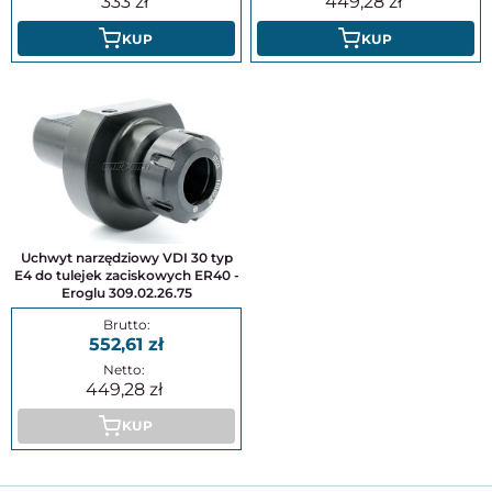
333
449,28
KUP
KUP
Uchwyt narzędziowy VDI 30 typ
E4 do tulejek zaciskowych ER40 -
Eroglu 309.02.26.75
552,61
449,28
KUP