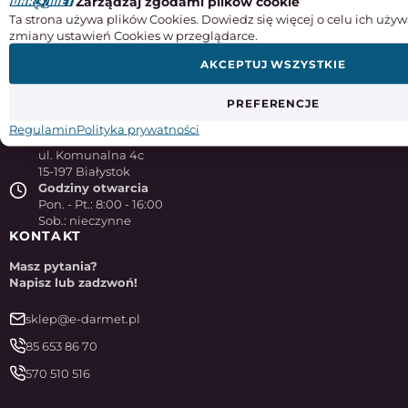
Zarządzaj zgodami plików cookie
Ta strona używa plików Cookies. Dowiedz się więcej o celu ich używ
zmiany ustawień Cookies w przeglądarce.
AKCEPTUJ WSZYSTKIE
NASZA FIRMA
PREFERENCJE
Darmet Zakład Obróbki Skrawaniem
Regulamin
Polityka prywatności
sp. z o. o.
ul. Komunalna 4c
15-197 Białystok
Godziny otwarcia
Pon. - Pt.: 8:00 - 16:00
Sob.: nieczynne
KONTAKT
Masz pytania?
Napisz lub zadzwoń!
sklep@e-darmet.pl
85 653 86 70
570 510 516