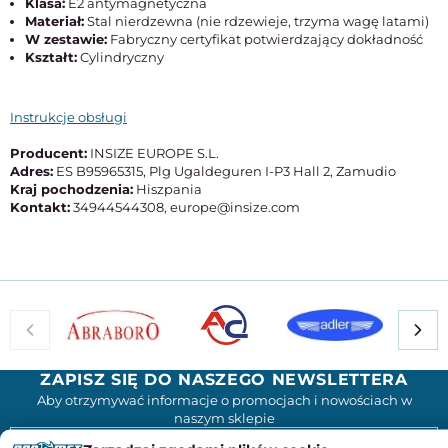
Klasa:
E2 antymagnetyczna
Materiał:
Stal nierdzewna (nie rdzewieje, trzyma wagę latami)
W zestawie:
Fabryczny certyfikat potwierdzający dokładność
Kształt:
Cylindryczny
Instrukcje obsługi
Producent:
INSIZE EUROPE S.L.
Adres:
ES B95965315, Plg Ugaldeguren I-P3 Hall 2, Zamudio
Kraj pochodzenia:
Hiszpania
Kontakt:
34944544308, europe@insize.com
ZAPISZ SIĘ DO NASZEGO NEWSLETTERA
Aby otrzymywać informacje o promocjach i nowościach w
naszym sklepie