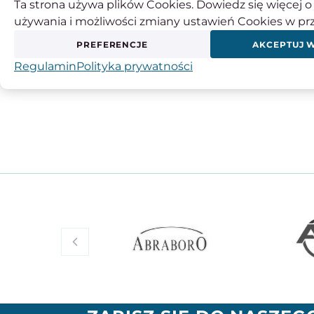
Ta strona używa plików Cookies. Dowiedz się więcej o 
używania i możliwości zmiany ustawień Cookies w pr
Producent:
INSIZE EUROPE S.L.
Adres:
ES B95965315, Plg Ugaldeguren I-P3 H
PREFERENCJE
AKCEPTUJ 
Kraj pochodzenia:
Hiszpania
Regulamin
Polityka prywatności
Kontakt:
34944544308, europe@insize.com