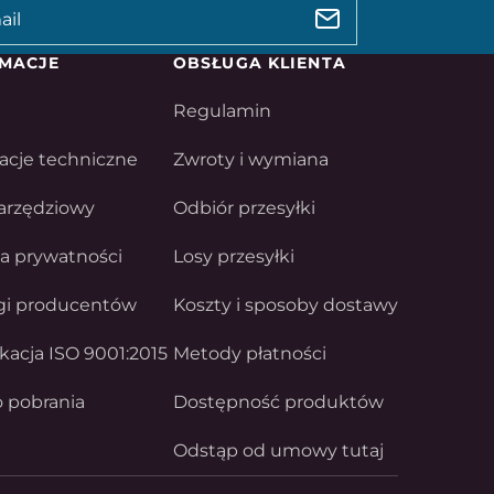
MACJE
OBSŁUGA KLIENTA
Regulamin
acje techniczne
Zwroty i wymiana
arzędziowy
Odbiór przesyłki
ka prywatności
Losy przesyłki
gi producentów
Koszty i sposoby dostawy
ikacja ISO 9001:2015
Metody płatności
o pobrania
Dostępność produktów
Odstąp od umowy tutaj