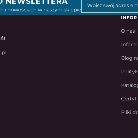
GO NEWSLETTERA
h i nowościach w naszym sklepie
INFOR
O nas
ń!
Inform
.pl
Blog n
Polity
Katalo
Certyf
Pliki d