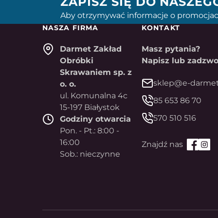
ZAPISZ SIĘ DO NASZE
Aby otrzymywać informacje o promocjac
NASZA FIRMA
KONTAKT
Darmet Zakład
Masz pytania?
Obróbki
Napisz lub zadzwo
Skrawaniem sp. z
sklep@e-darmet
o. o.
ul. Komunalna 4c
85 653 86 70
15-197 Białystok
570 510 516
Godziny otwarcia
Pon. - Pt.: 8:00 -
16:00
Sob.: nieczynne