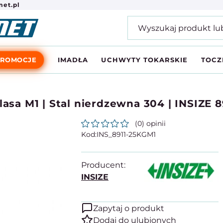
et.pl
PROMOCJE
IMADŁA
UCHWYTY TOKARSKIE
TOCZ
lasa M1 | Stal nierdzewna 304 | INSIZE 
(0) opinii
INS_8911-25KGM1
Producent:
INSIZE
Zapytaj o produkt