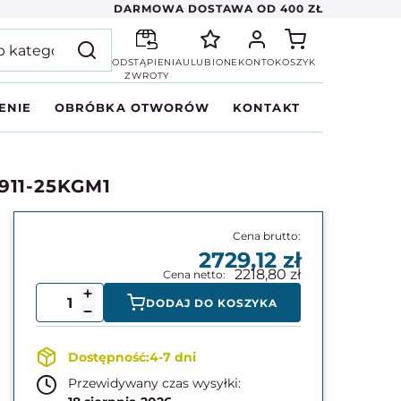
DARMOWA DOSTAWA OD 400 ZŁ
ODSTĄPIENIA
ULUBIONE
KONTO
KOSZYK
ZWROTY
ENIE
OBRÓBKA OTWORÓW
KONTAKT
8911-25KGM1
2729,12
2218,80
DODAJ DO KOSZYKA
4-7 dni
Przewidywany czas wysyłki: