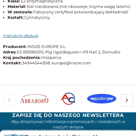
Klasa:
E2 antymagnetyczna
Materiał:
Stal nierdzewna (nie rdzewieje, trzyma wagę latami)
W zestawie:
Fabryczny certyfikat potwierdzający dokładność
Kształt:
Cylindryczny
Instrukcje obsługi
Producent:
INSIZE EUROPE S.L.
Adres:
ES B95965315, Plg Ugaldeguren I-P3 Hall 2, Zamudio
Kraj pochodzenia:
Hiszpania
Kontakt:
34944544308, europe@insize.com
ZAPISZ SIĘ DO NASZEGO NEWSLETTERA
Aby otrzymywać informacje o promocjach i nowościach w
naszym sklepie