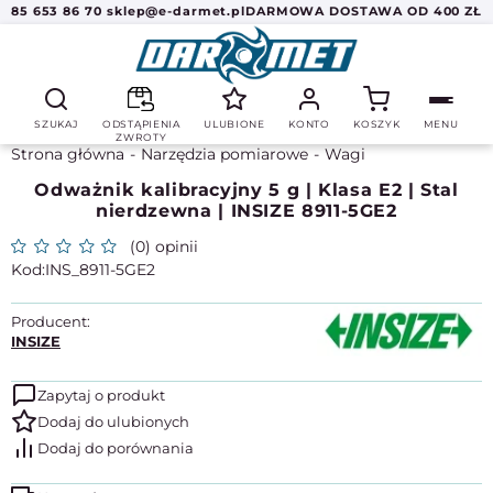
85 653 86 70
sklep@e-darmet.pl
DARMOWA DOSTAWA OD 400 ZŁ
SZUKAJ
ODSTĄPIENIA
ULUBIONE
KONTO
KOSZYK
MENU
ZWROTY
Strona główna
Narzędzia pomiarowe
Wagi
Odważnik kalibracyjny 5 g | Klasa E2 | Stal
nierdzewna | INSIZE 8911-5GE2
(0) opinii
INS_8911-5GE2
Producent:
INSIZE
Zapytaj o produkt