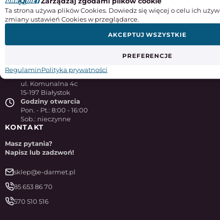
Zarządzaj zgodami plików cookie
Ta strona używa plików Cookies. Dowiedz się więcej o celu ich używ
zmiany ustawień Cookies w przeglądarce.
AKCEPTUJ WSZYSTKIE
NASZA FIRMA
PREFERENCJE
Darmet Zakład Obróbki Skrawaniem
Regulamin
Polityka prywatności
sp. z o. o.
ul. Komunalna 4c
15-197 Białystok
Godziny otwarcia
Pon. - Pt.: 8:00 - 16:00
Sob.: nieczynne
KONTAKT
Masz pytania?
Napisz lub zadzwoń!
sklep@e-darmet.pl
85 653 86 70
570 510 516