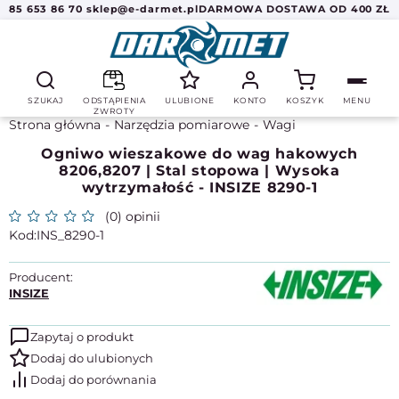
85 653 86 70
sklep@e-darmet.pl
DARMOWA DOSTAWA OD 400 ZŁ
SZUKAJ
ODSTĄPIENIA
ULUBIONE
KONTO
KOSZYK
MENU
ZWROTY
Strona główna
Narzędzia pomiarowe
Wagi
Ogniwo wieszakowe do wag hakowych
8206,8207 | Stal stopowa | Wysoka
wytrzymałość - INSIZE 8290-1
(0) opinii
INS_8290-1
Producent:
INSIZE
Zapytaj o produkt