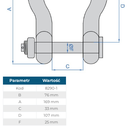
Parametr
Wartość
Kod
8290-1
B
76 mm
A
169 mm
C
33 mm
D
107 mm
F
25 mm