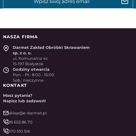
NASZA FIRMA
Darmet Zakład Obróbki Skrawaniem
sp. z o. o.
ul. Komunalna 4c
15-197 Białystok
Godziny otwarcia
Pon. - Pt.: 8:00 - 16:00
Sob.: nieczynne
KONTAKT
Masz pytania?
Napisz lub zadzwoń!
sklep@e-darmet.pl
85 653 86 70
570 510 516