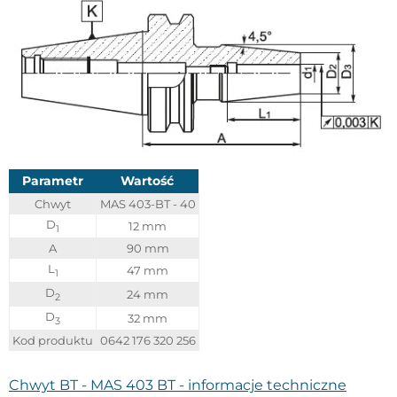
Parametr
Wartość
Chwyt
MAS 403-BT - 40
D
12 mm
1
A
90 mm
L
47 mm
1
D
24 mm
2
D
32 mm
3
Kod produktu
0642 176 320 256
Chwyt BT - MAS 403 BT - informacje techniczne