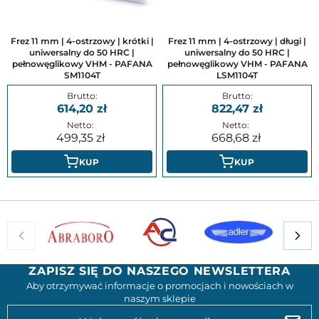
Frez 11 mm | 4-ostrzowy | krótki |
Frez 11 mm | 4-ostrzowy | długi |
uniwersalny do 50 HRC |
uniwersalny do 50 HRC |
pełnowęglikowy VHM - PAFANA
pełnowęglikowy VHM - PAFANA
SM1104T
LSM1104T
614,20
822,47
499,35
668,68
KUP
KUP
ZAPISZ SIĘ DO NASZEGO NEWSLETTERA
Aby otrzymywać informacje o promocjach i nowościach w
naszym sklepie