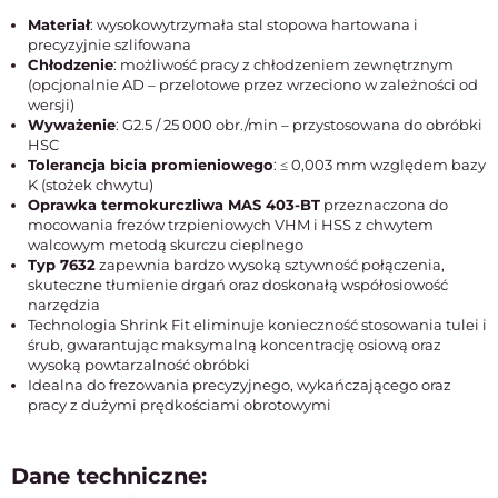
Materiał
: wysokowytrzymała stal stopowa hartowana i
precyzyjnie szlifowana
Chłodzenie
: możliwość pracy z chłodzeniem zewnętrznym
(opcjonalnie AD – przelotowe przez wrzeciono w zależności od
wersji)
Wyważenie
: G2.5 / 25 000 obr./min – przystosowana do obróbki
HSC
Tolerancja bicia promieniowego
: ≤ 0,003 mm względem bazy
K (stożek chwytu)
Oprawka termokurczliwa MAS 403-BT
przeznaczona do
mocowania frezów trzpieniowych VHM i HSS z chwytem
walcowym metodą skurczu cieplnego
Typ 7632
zapewnia bardzo wysoką sztywność połączenia,
skuteczne tłumienie drgań oraz doskonałą współosiowość
narzędzia
Technologia Shrink Fit eliminuje konieczność stosowania tulei i
śrub, gwarantując maksymalną koncentrację osiową oraz
wysoką powtarzalność obróbki
Idealna do frezowania precyzyjnego, wykańczającego oraz
pracy z dużymi prędkościami obrotowymi
Dane techniczne: