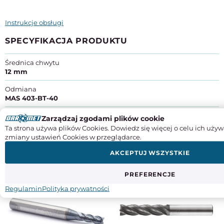
Instrukcje obsługi
SPECYFIKACJA PRODUKTU
Średnica chwytu
12 mm
Odmiana
MAS 403-BT-40
Producent:
ZM KOLNO Spółka Akcyjna
Zarządzaj zgodami plików cookie
Adres:
ul. Wojska Polskiego 56, 18-500 Kolno
Ta strona używa plików Cookies. Dowiedz się więcej o celu ich używ
Kraj pochodzenia
: Polska
zmiany ustawień Cookies w przeglądarce.
Kontakt
: +48 862 782 722, info@zmkolno.pl
AKCEPTUJ WSZYSTKIE
DO TEGO PRODUKTU POLECAMY
PREFERENCJE
Regulamin
Polityka prywatności