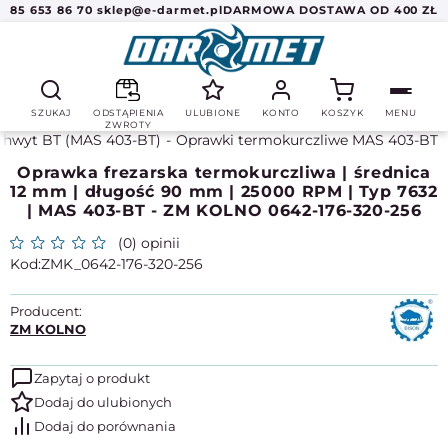
85 653 86 70
sklep@e-darmet.pl
DARMOWA DOSTAWA OD 400 ZŁ
SZUKAJ
ODSTĄPIENIA
ULUBIONE
KONTO
KOSZYK
MENU
ZWROTY
Chwyt BT (MAS 403-BT)
Oprawki termokurczliwe MAS 403-BT
Oprawka frezarska termokurczliwa | średnica
12 mm | długość 90 mm | 25000 RPM | Typ 7632
| MAS 403-BT - ZM KOLNO 0642-176-320-256
(0) opinii
ZMK_0642-176-320-256
Producent:
ZM KOLNO
Zapytaj o produkt