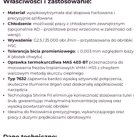
Właściwości i zastosowanie:
Materiał
: wysokowytrzymała stal stopowa hartowana i
precyzyjnie szlifowana
Chłodzenie
: możliwość pracy z chłodzeniem zewnętrznym
(opcjonalnie AD – przelotowe przez wrzeciono w zależności od
wersji)
Wyważenie
: G2.5 / 25 000 obr./min – przystosowana do obróbki
HSC
Tolerancja bicia promieniowego
: ≤ 0,003 mm względem bazy
K (stożek chwytu)
Oprawka termokurczliwa MAS 403-BT
przeznaczona do
mocowania frezów trzpieniowych VHM i HSS z chwytem
walcowym metodą skurczu cieplnego
Typ 7632
zapewnia bardzo wysoką sztywność połączenia,
skuteczne tłumienie drgań oraz doskonałą współosiowość
narzędzia
Technologia Shrink Fit eliminuje konieczność stosowania tulei i
śrub, gwarantując maksymalną koncentrację osiową oraz
wysoką powtarzalność obróbki
Idealna do frezowania precyzyjnego, wykańczającego oraz
pracy z dużymi prędkościami obrotowymi
Dane techniczne: