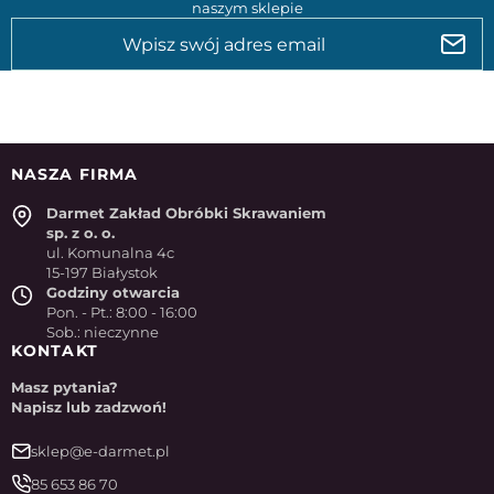
naszym sklepie
NASZA FIRMA
Darmet Zakład Obróbki Skrawaniem
sp. z o. o.
ul. Komunalna 4c
15-197 Białystok
Godziny otwarcia
Pon. - Pt.: 8:00 - 16:00
Sob.: nieczynne
KONTAKT
Masz pytania?
Napisz lub zadzwoń!
sklep@e-darmet.pl
85 653 86 70