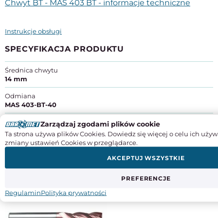
Chwyt BT - MAS 403 BT - informacje techniczne
Instrukcje obsługi
SPECYFIKACJA PRODUKTU
Średnica chwytu
14 mm
Odmiana
MAS 403-BT-40
Producent:
ZM KOLNO Spółka Akcyjna
Zarządzaj zgodami plików cookie
Adres:
ul. Wojska Polskiego 56, 18-500 Kolno
Ta strona używa plików Cookies. Dowiedz się więcej o celu ich używ
Kraj pochodzenia
: Polska
zmiany ustawień Cookies w przeglądarce.
Kontakt
: +48 862 782 722, info@zmkolno.pl
AKCEPTUJ WSZYSTKIE
DO TEGO PRODUKTU POLECAMY
PREFERENCJE
Regulamin
Polityka prywatności