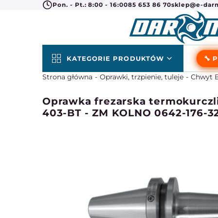
Pon. - Pt.: 8:00 - 16:00
85 653 86 70
sklep@e-darm
KATEGORIE PRODUKTÓW
🔧 
Strona główna
Oprawki, trzpienie, tuleje
Chwyt B
Oprawka frezarska termokurczli
403-BT - ZM KOLNO 0642-176-3