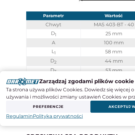
Parametr
Wartość
Chwyt
MAS 403-BT - 40
D
25 mm
1
A
100 mm
L
58 mm
1
D
44 mm
2
D
53 mm
3
Kod produktu
0642 176 320 406
Zarządzaj zgodami plików cookie
Ta strona używa plików Cookies. Dowiedz się więcej o 
używania i możliwości zmiany ustawień Cookies w pr
Chwyt BT - MAS 403 BT - informacje technic
PREFERENCJE
AKCEPTUJ 
Regulamin
Polityka prywatności
Instrukcje obsługi