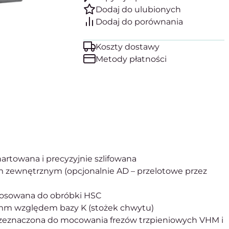
Koszty dostawy
Metody płatności
artowana i precyzyjnie szlifowana
em zewnętrznym (opcjonalnie AD – przelotowe przez
ystosowana do obróbki HSC
 mm względem bazy K (stożek chwytu)
zeznaczona do mocowania frezów trzpieniowych VHM i