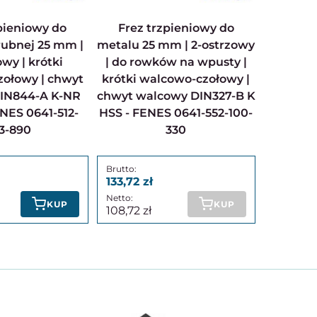
Frez trzpieniowy do
rubnej 25 mm |
metalu 25 mm | 2-ostrzowy
owy | krótki
| do rowków na wpusty |
ołowy | chwyt
krótki walcowo-czołowy |
IN844-A K-NR
chwyt walcowy DIN327-B K
NES 0641-512-
HSS - FENES 0641-552-100-
3-890
330
133,72
KUP
KUP
108,72