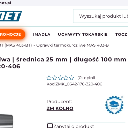
et.pl
PROMOCJE
IMADŁA
UCHWYTY TOKARSKIE
TOCZ
T (MAS 403-BT)
Oprawki termokurczliwe MAS 403-BT
wa | średnica 25 mm | długość 100 mm 
20-406
(0) opinii
ZMK_0642-176-320-406
Producent:
ZM KOLNO
Zapytaj o produkt