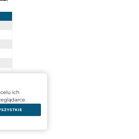
celu ich
zeglądarce.
zne
WSZYSTKIE