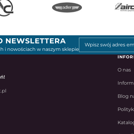
GO NEWSLETTERA
h i nowościach w naszym sklepie
INFOR
O nas
ń!
Inform
.pl
Blog n
Polity
Katalo