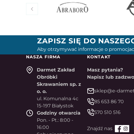
ZAPISZ SIĘ DO NASZE
Aby otrzymywać informacje o promocjac
NASZA FIRMA
KONTAKT
Darmet Zakład
Masz pytania?
Obróbki
Napisz lub zadzwo
Skrawaniem sp. z
sklep@e-darmet
o. o.
ul. Komunalna 4c
85 653 86 70
15-197 Białystok
570 510 516
Godziny otwarcia
Pon. - Pt.: 8:00 -
16:00