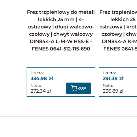
Frez trzpieniowy do metali
Frez trzpieniowy do metali
lekkich 25 mm | 4-
lekkich 25
ostrzowy | długi walcowo-
ostrzowy | kró
czołowy | chwyt walcowy
czołowy | ch
DIN844-A L-M-W HSS-E -
DIN844-A K-M
FENES 0641-512-115-690
FENES 0641-5
334,98
291,38
KUP
272,34
236,89