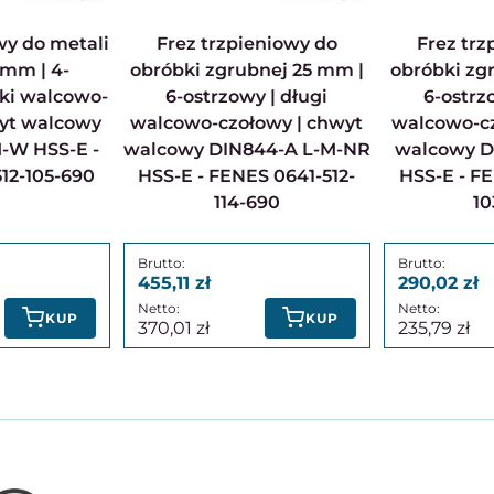
Frez trzpieniowy do
Frez trzpieniowy do
 mm | 4-
obróbki zgrubnej 25 mm |
obróbki zg
tki walcowo-
6-ostrzowy | długi
6-ostrz
wyt walcowy
walcowo-czołowy | chwyt
walcowo-cz
-W HSS-E -
walcowy DIN844-A L-M-NR
walcowy D
12-105-690
HSS-E - FENES 0641-512-
HSS-E - FE
114-690
10
455,11
290,02
KUP
KUP
370,01
235,79