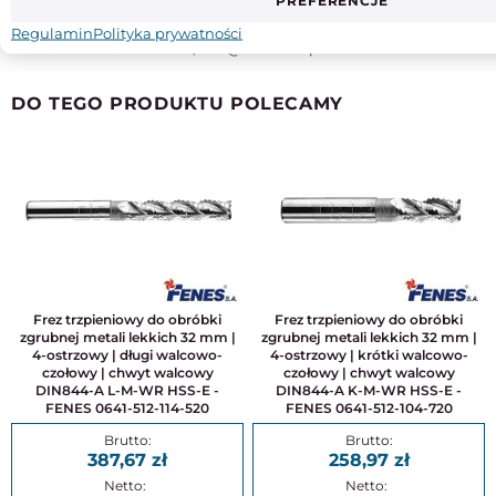
PREFERENCJE
Adres:
ul. Wojska Polskiego 56, 18-500 Kolno
Kraj pochodzenia
: Polska
Regulamin
Polityka prywatności
Kontakt
: +48 862 782 722, info@zmkolno.pl
DO TEGO PRODUKTU POLECAMY
Frez trzpieniowy do obróbki
Frez trzpieniowy do obróbki
zgrubnej metali lekkich 32 mm |
zgrubnej metali lekkich 32 mm |
4-ostrzowy | długi walcowo-
4-ostrzowy | krótki walcowo-
czołowy | chwyt walcowy
czołowy | chwyt walcowy
DIN844-A L-M-WR HSS-E -
DIN844-A K-M-WR HSS-E -
FENES 0641-512-114-520
FENES 0641-512-104-720
387,67
258,97