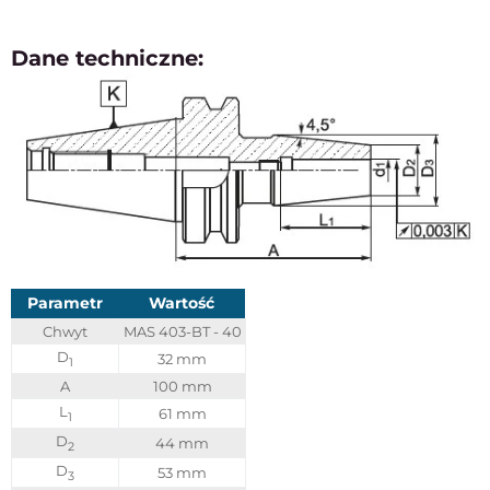
Dane techniczne:
Parametr
Wartość
Chwyt
MAS 403-BT - 40
D
32 mm
1
A
100 mm
L
61 mm
1
D
44 mm
2
D
53 mm
3