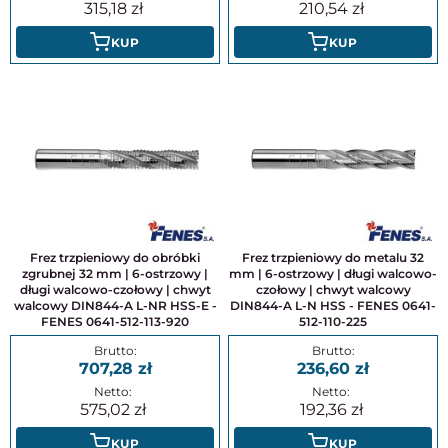
315,18
210,54
KUP
KUP
Frez trzpieniowy do obróbki
Frez trzpieniowy do metalu 32
zgrubnej 32 mm | 6-ostrzowy |
mm | 6-ostrzowy | długi walcowo-
długi walcowo-czołowy | chwyt
czołowy | chwyt walcowy
walcowy DIN844-A L-NR HSS-E -
DIN844-A L-N HSS - FENES 0641-
FENES 0641-512-113-920
512-110-225
707,28
236,60
575,02
192,36
KUP
KUP