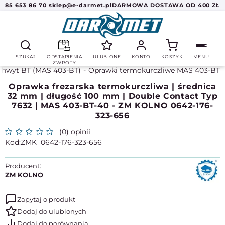
85 653 86 70
sklep@e-darmet.pl
DARMOWA DOSTAWA OD 400 ZŁ
SZUKAJ
ODSTĄPIENIA
ULUBIONE
KONTO
KOSZYK
MENU
ZWROTY
Chwyt BT (MAS 403-BT)
Oprawki termokurczliwe MAS 403-BT
Oprawka frezarska termokurczliwa | średnica
32 mm | długość 100 mm | Double Contact Typ
7632 | MAS 403-BT-40 - ZM KOLNO 0642-176-
323-656
(0) opinii
ZMK_0642-176-323-656
Producent:
ZM KOLNO
Zapytaj o produkt