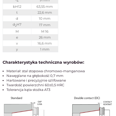
4
bH12
63,55 mm
t
22,6 mm
d
10 mm
d
H7
17 mm
2
M
M 16
e
26 mm
v
16,6 mm
y
1 mm
Charakterystyka techniczna wyrobów:
Materiał: stal stopowa chromowo-manganowa
Nawęglane na głębokość 0,7 mm
Hartowane i precyzyjnie szlifowane
Twardość powierzchni 60±0,5 HRC
Tolerancja kąta stożka AT3