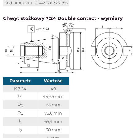
Kod produktu
0642 176 323 656
Chwyt stożkowy 7:24 Double contact - wymiary
Parametr
Wartość
K 7:24
40
D
44,65 mm
1
D
63 mm
3
D
75,6 mm
4
l
65,4 mm
1
l
30 mm
2
l
9 mm