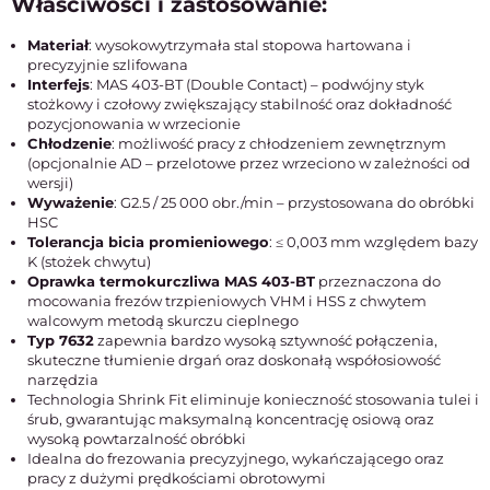
Właściwości i zastosowanie:
Materiał
: wysokowytrzymała stal stopowa hartowana i
precyzyjnie szlifowana
Interfejs
: MAS 403-BT (Double Contact) – podwójny styk
stożkowy i czołowy zwiększający stabilność oraz dokładność
pozycjonowania w wrzecionie
Chłodzenie
: możliwość pracy z chłodzeniem zewnętrznym
(opcjonalnie AD – przelotowe przez wrzeciono w zależności od
wersji)
Wyważenie
: G2.5 / 25 000 obr./min – przystosowana do obróbki
HSC
Tolerancja bicia promieniowego
: ≤ 0,003 mm względem bazy
K (stożek chwytu)
Oprawka termokurczliwa MAS 403-BT
przeznaczona do
mocowania frezów trzpieniowych VHM i HSS z chwytem
walcowym metodą skurczu cieplnego
Typ 7632
zapewnia bardzo wysoką sztywność połączenia,
skuteczne tłumienie drgań oraz doskonałą współosiowość
narzędzia
Technologia Shrink Fit eliminuje konieczność stosowania tulei i
śrub, gwarantując maksymalną koncentrację osiową oraz
wysoką powtarzalność obróbki
Idealna do frezowania precyzyjnego, wykańczającego oraz
pracy z dużymi prędkościami obrotowymi