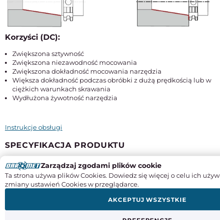
Korzyści (DC):
Zwiększona sztywność
Zwiększona niezawodność mocowania
Zwiększona dokładność mocowania narzędzia
Większa dokładność podczas obróbki z dużą prędkością lub w
ciężkich warunkach skrawania
Wydłużona żywotność narzędzia
Instrukcje obsługi
SPECYFIKACJA PRODUKTU
Zarządzaj zgodami plików cookie
Średnica chwytu
Ta strona używa plików Cookies. Dowiedz się więcej o celu ich używ
32 mm
zmiany ustawień Cookies w przeglądarce.
Odmiana
AKCEPTUJ WSZYSTKIE
MAS 403-BT-40
Producent:
ZM KOLNO Spółka Akcyjna