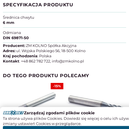
SPECYFIKACJA PRODUKTU
Średnica chwytu
6 mm
Odmiana
DIN 69871-50
Producent:
ZM KOLNO Spółka Akcyjna
Adres:
ul. Wojska Polskiego 56, 18-500 Kolno
Kraj pochodzenia
: Polska
Kontakt
: +48 862 782 722, info@zmkolno.pl
DO TEGO PRODUKTU POLECAMY
-15%
Zarządzaj zgodami plików cookie
Ta strona używa plików Cookies. Dowiedz się więcej o celu ich używ
zmiany ustawień Cookies w przeglądarce.
Frez 6 mm pełnowęglikowy | 3-
Frez 1 mm | 4-ostrzowy | krótki |