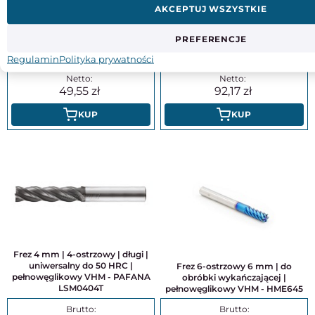
ostrzowy | długi | DIN6527-L | VHM
uniwersalny do 50 HRC |
AKCEPTUJ WSZYSTKIE
AlTiN - DARMET
pełnowęglikowy VHM - PAFANA
SM0104T
PREFERENCJE
Regulamin
Polityka prywatności
60,95
113,37
71,71
49,55
92,17
KUP
KUP
Frez 4 mm | 4-ostrzowy | długi |
uniwersalny do 50 HRC |
Frez 6-ostrzowy 6 mm | do
pełnowęglikowy VHM - PAFANA
obróbki wykańczającej |
LSM0404T
pełnowęglikowy VHM - HME645