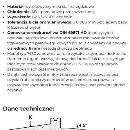
Materiał
: wysokowytrzymała stal narzędziowa
Chłodzenie
: AD – przelotowe przez wrzeciono
Wyważenie
: G2.5 / 25 000 obr./min
Tolerancja bicia promieniowego
: ≤ 0,003 mm względem bazy
K (stożek chwytu)
Oprawka termokurczliwa DIN 69871-AD
to precyzyjna
oprawka narzędziowa przeznaczona do mocowania frezów
trzpieniowych pełnowęglikowych (VHM) z chwytem walcowym
o
średnicy 6 mm
metodą skurczu cieplnego
Model typ 7630 zapewnia bardzo wysoką sztywność, doskonałe
tłumienie drgań oraz wyjątkową dokładność bicia, co czyni go
idealnym rozwiązaniem do obróbki CNC w wymagających
zastosowaniach przemysłowych
Dzięki technologii Shrink Fit narzędzie jest mocowane bez
użycia śrub, tulei czy elementów pośrednich, co pozwala
uzyskać maksymalną koncentrację osiową oraz powtarzalność
obróbki
Dane techniczne: