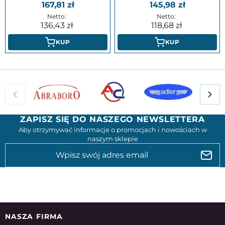
167,81
145,98
136,43
118,68
KUP
KUP
ZAPISZ SIĘ DO NASZEGO NEWSLETTERA
Aby otrzymywać informacje o promocjach i nowościach w
naszym sklepie
NASZA FIRMA