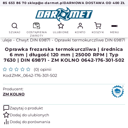
85 653 86 70
sklep@e-darmet.pl
DARMOWA DOSTAWA OD 400 ZŁ
SZUKAJ
ODSTĄPIENIA
ULUBIONE
KONTO
KOSZYK
MENU
ZWROTY
 tuleje
Chwyt DIN 69871
Oprawki termokurczliwe DIN 69871
Oprawka frezarska termokurczliwa | średnica
6 mm | długość 120 mm | 25000 RPM | Typ
7630 | DIN 69871 - ZM KOLNO 0642-176-301-502
(0) opinii
ZMK_0642-176-301-502
Producent:
ZM KOLNO
Zapytaj o produkt