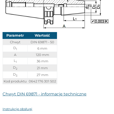
Parametr
Wartość
Chwyt
DIN 69871 - 50
D
6 mm
1
A
120 mm
L
36 mm
1
D
21 mm
2
D
27 mm
3
Kod produktu
0642 176 301 502
Chwyt DIN 69871 - informacje techniczne
Instrukcje obsługi