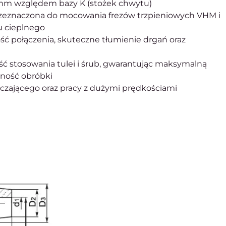
 mm względem bazy K (stożek chwytu)
zeznaczona do mocowania frezów trzpieniowych VHM i
 cieplnego
ć połączenia, skuteczne tłumienie drgań oraz
ść stosowania tulei i śrub, gwarantując maksymalną
lność obróbki
czającego oraz pracy z dużymi prędkościami