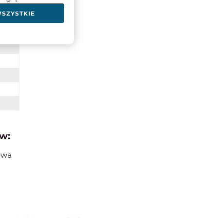
WSZYSTKIE
w:
owa