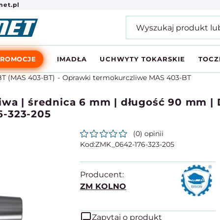
et.pl
PROMOCJE
IMADŁA
UCHWYTY TOKARSKIE
TOCZ
T (MAS 403-BT)
Oprawki termokurczliwe MAS 403-BT
iwa | średnica 6 mm | długość 90 mm | 
6-323-205
(0) opinii
ZMK_0642-176-323-205
Producent:
ZM KOLNO
Zapytaj o produkt