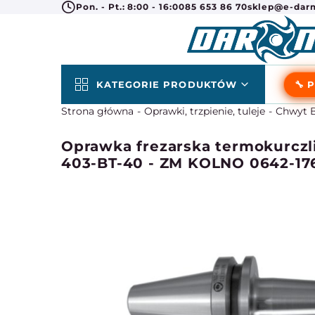
Pon. - Pt.: 8:00 - 16:00
85 653 86 70
sklep@e-darm
KATEGORIE PRODUKTÓW
🔧 
Strona główna
Oprawki, trzpienie, tuleje
Chwyt B
Oprawka frezarska termokurczl
403-BT-40 - ZM KOLNO 0642-17