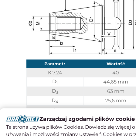
Parametr
Wartość
K 7:24
40
D
44,65 mm
1
D
63 mm
3
D
75,6 mm
4
l
65,4 mm
1
Zarządzaj zgodami plików cookie
l
30 mm
2
Ta strona używa plików Cookies. Dowiedz się więcej o 
l
9 mm
4
używania i możliwości zmiany ustawień Cookies w pr