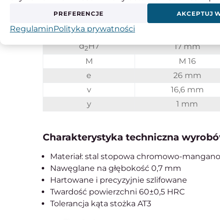
bH12
63,55 mm
PREFERENCJE
AKCEPTUJ 
t
22,6 mm
Regulamin
Polityka prywatności
d
10 mm
d
H7
17 mm
2
M
M 16
e
26 mm
v
16,6 mm
y
1 mm
Charakterystyka techniczna wyrobó
Materiał: stal stopowa chromowo-mangan
Nawęglane na głębokość 0,7 mm
Hartowane i precyzyjnie szlifowane
Twardość powierzchni 60±0,5 HRC
Tolerancja kąta stożka AT3