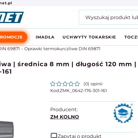
et.pl
PROMOCJE
IMADŁA
UCHWYTY TOKARSKIE
TOCZ
IN 69871
Oprawki termokurczliwe DIN 69871
wa | średnica 8 mm | długość 120 mm |
-161
(0) opinii
ZMK_0642-176-301-161
Producent:
ZM KOLNO
Zapytaj o produkt