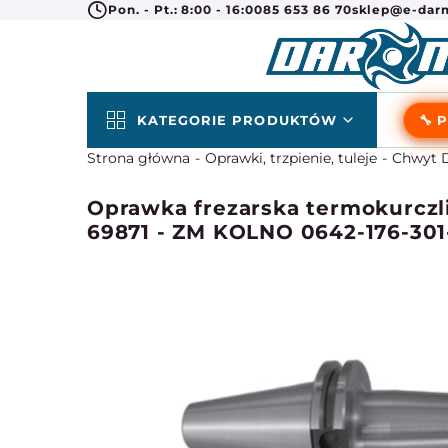
Pon. - Pt.: 8:00 - 16:00
85 653 86 70
sklep@e-darm
KATEGORIE PRODUKTÓW
🔧 
Strona główna
Oprawki, trzpienie, tuleje
Chwyt D
Oprawka frezarska termokurczli
69871 - ZM KOLNO 0642-176-301