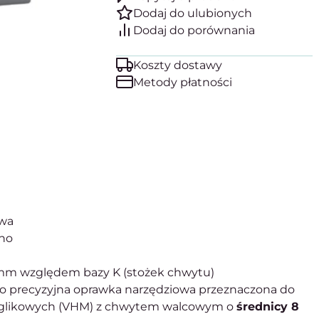
Koszty dostawy
Metody płatności
owa
ono
 mm względem bazy K (stożek chwytu)
o precyzyjna oprawka narzędziowa przeznaczona do
ęglikowych (VHM) z chwytem walcowym o
średnicy 8