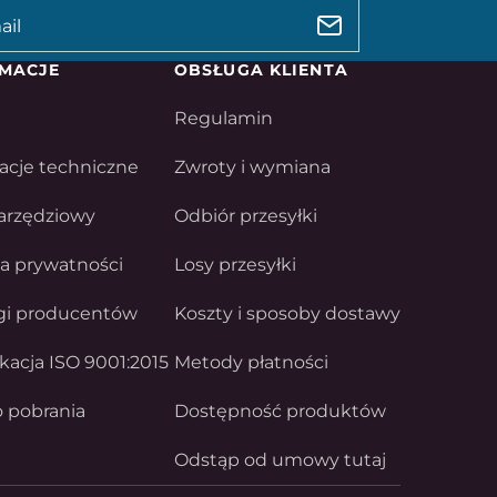
MACJE
OBSŁUGA KLIENTA
Regulamin
acje techniczne
Zwroty i wymiana
arzędziowy
Odbiór przesyłki
ka prywatności
Losy przesyłki
gi producentów
Koszty i sposoby dostawy
ikacja ISO 9001:2015
Metody płatności
o pobrania
Dostępność produktów
Odstąp od umowy tutaj