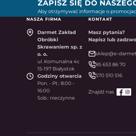
ZAPISZ SIĘ DO NASZE
Aby otrzymywać informacje o promocjac
NASZA FIRMA
KONTAKT
Darmet Zakład
Masz pytania?
Obróbki
Napisz lub zadzwo
Skrawaniem sp. z
sklep@e-darmet
o. o.
ul. Komunalna 4c
85 653 86 70
15-197 Białystok
570 510 516
Godziny otwarcia
Pon. - Pt.: 8:00 -
16:00
Sob.: nieczynne