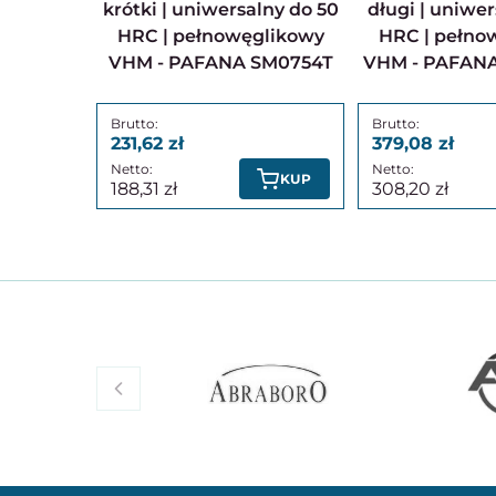
krótki | uniwersalny do 50
długi | uniwer
HRC | pełnowęglikowy
HRC | pełno
VHM - PAFANA SM0754T
VHM - PAFAN
231,62
379,08
KUP
188,31
308,20