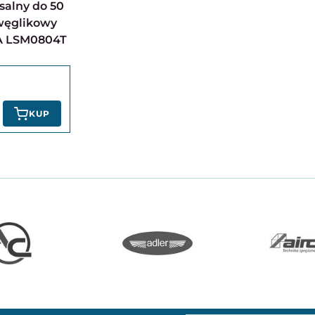
salny do 50
węglikowy
A LSM0804T
KUP