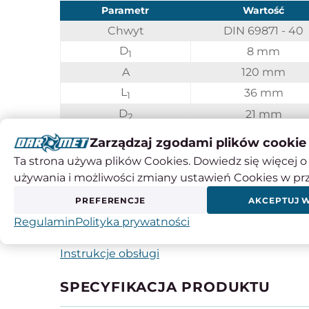
Parametr
Wartość
Chwyt
DIN 69871 - 40
D
8 mm
1
A
120 mm
L
36 mm
1
D
21 mm
2
D
27 mm
3
Zarządzaj zgodami plików cookie
Kod produktu
0642 176 301 161
Ta strona używa plików Cookies. Dowiedz się więcej o 
używania i możliwości zmiany ustawień Cookies w pr
Chwyt DIN 69871 - informacje techniczne
PREFERENCJE
AKCEPTUJ 
Regulamin
Polityka prywatności
Instrukcje obsługi
SPECYFIKACJA PRODUKTU