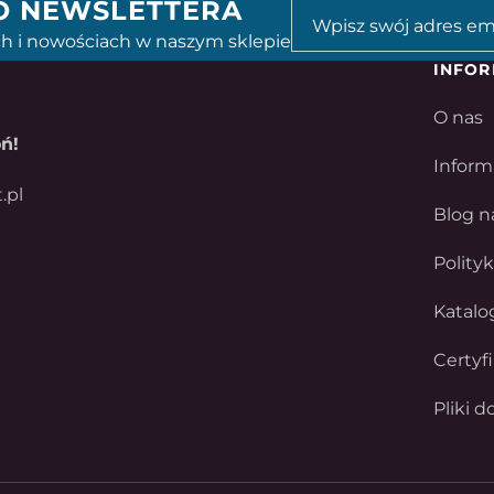
GO NEWSLETTERA
h i nowościach w naszym sklepie
INFOR
O nas
ń!
Inform
.pl
Blog n
Polity
Katalo
Certyf
Pliki d