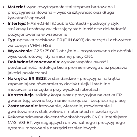
Materiał
: wysokowytrzymała stal stopowa hartowana i
precyzyjnie szlifowana – wysoka sztywność oraz długa
żywotność oprawki
Interfejs
: MAS 403-BT (Double Contact) – podwójny styk
stożkowy i czołowy zwiększający stabilność oraz dokładność
pozycjonowania w wrzecionie
Typ
: oprawka zaciskowa ER (DIN 6499) do narzędzi z chwytem
walcowym VHM i HSS
Wyważenie
: G2.5 / 25 000 obr./min – przystosowana do obróbki
wysokoobrotowej i dynamicznej pracy CNC
Dokładność mocowania
: wysoka współosiowość i
powtarzalność, redukcja bicia promieniowego oraz poprawa
jakości powierzchni
Nakrętka ER 9833
: w standardzie – precyzyjna nakrętka
zapewniająca równomierny docisk tulejki i stabilne
mocowanie narzędzia przy wysokich obrotach
Konstrukcja
: solidny korpus oraz precyzyjna nakrętka ER
gwarantują pewne trzymanie narzędzia i bezpieczną pracę
Zastosowanie
: frezowanie, wiercenie, rozwiercanie i
gwintowanie w stali, żeliwie i materiałach nieżelaznych
Rekomendowana do centrów obróbczych CNC z interfejsem
MAS 403-BT, wymagających uniwersalnego i precyzyjnego
systemu mocowania narzędzi trzpieniowych