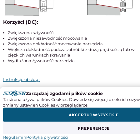
Korzyści (DC):
Zwiększona sztywność
Zwiększona niezawodność mocowania
Zwiększona dokładność mocowania narzędzia
Większa dokładność podczas obróbki z dużą prędkością lub w
ciężkich warunkach skrawania
Wydłużona żywotność narzędzia
Instrukcje obsługi
SPECYFIKACJA PRODUKTU
Zarządzaj zgodami plików cookie
Ta strona używa plików Cookies. Dowiedz się więcej o celu ich używ
Rozmiar chwytu
zmiany ustawień Cookies w przeglądarce.
BT 50
AKCEPTUJ WSZYSTKIE
Typ tulejki
ER20
PREFERENCJE
Regulamin
Polityka prywatności
Długość robocza