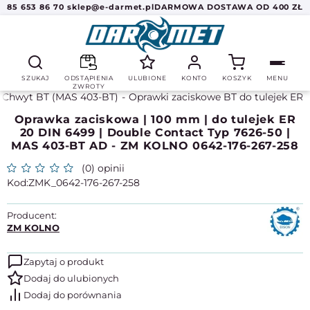
85 653 86 70
sklep@e-darmet.pl
DARMOWA DOSTAWA OD 400 ZŁ
SZUKAJ
ODSTĄPIENIA
ULUBIONE
KONTO
KOSZYK
MENU
ZWROTY
Chwyt BT (MAS 403-BT)
Oprawki zaciskowe BT do tulejek ER
Oprawka zaciskowa | 100 mm | do tulejek ER
20 DIN 6499 | Double Contact Typ 7626-50 |
MAS 403-BT AD - ZM KOLNO 0642-176-267-258
(0) opinii
ZMK_0642-176-267-258
Producent:
ZM KOLNO
Zapytaj o produkt