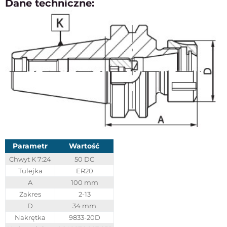
Dane techniczne:
Parametr
Wartość
Chwyt K 7:24
50 DC
Tulejka
ER20
A
100 mm
Zakres
2-13
D
34 mm
Nakrętka
9833-20D