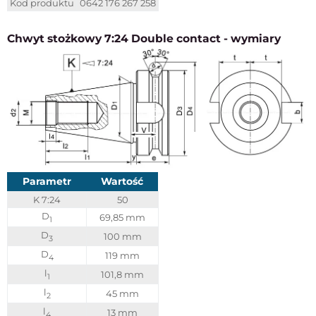
Kod produktu
0642 176 267 258
Chwyt stożkowy 7:24 Double contact - wymiary
Parametr
Wartość
K 7:24
50
D
69,85 mm
1
D
100 mm
3
D
119 mm
4
l
101,8 mm
1
l
45 mm
2
l
13 mm
4