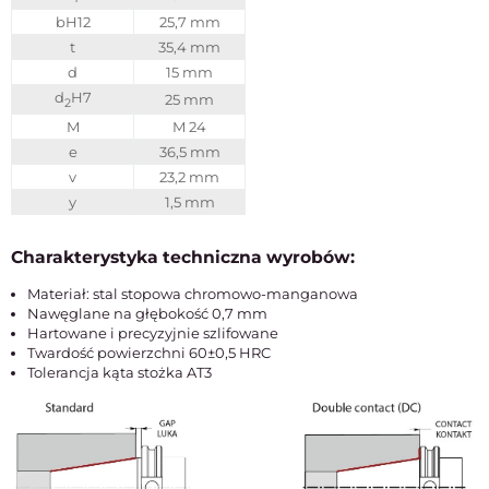
bH12
25,7 mm
t
35,4 mm
d
15 mm
d
H7
25 mm
2
M
M 24
e
36,5 mm
v
23,2 mm
y
1,5 mm
Charakterystyka techniczna wyrobów:
Materiał: stal stopowa chromowo-manganowa
Nawęglane na głębokość 0,7 mm
Hartowane i precyzyjnie szlifowane
Twardość powierzchni 60±0,5 HRC
Tolerancja kąta stożka AT3