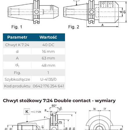
Parametr
Wartość
Chwyt K 7:24
40 DC
d
16 mm
A
63 mm
d
48 mm
1
Fig.
1
Szybkozłącze
U-4135/0
Kod produktu
0642 176 254 641
Chwyt stożkowy 7:24 Double contact - wymiary