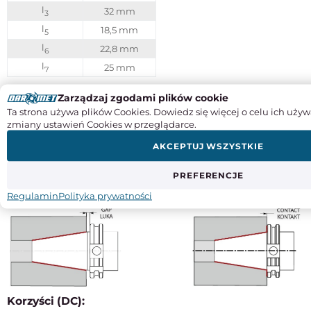
l
32 mm
3
l
18,5 mm
5
l
22,8 mm
6
l
25 mm
7
Zarządzaj zgodami plików cookie
Charakterystyka techniczna wyrobów:
Ta strona używa plików Cookies. Dowiedz się więcej o celu ich używ
zmiany ustawień Cookies w przeglądarce.
Materiał: stal stopowa chromowo-manganowa
Nawęglane na głębokość 0,7 mm
AKCEPTUJ WSZYSTKIE
Hartowane i precyzyjnie szlifowane
Twardość powierzchni 58±2 HRC
PREFERENCJE
Tolerancja kąta stożka At3
Regulamin
Polityka prywatności
Korzyści (DC):