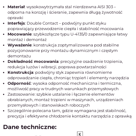
Materiał
: wysokowytrzymała stal nierdzewna AISI 303 –
odporna na korozję i ścieranie, zapewnia długą żywotność
oprawki
Interfejs
: Double Contact – podwójny punkt styku
poprawiający przewodzenie ciepła i stabilność mocowania
Mocowanie
: szybkozłącze typu U-4135/0 zapewniające łatwy
montaż i demontaż
Wyważenie
: konstrukcja zoptymalizowana pod stabilne
pozycjonowanie przy montażu dynamicznym i częstym
demontażu
Dokładność mocowania
: precyzyjne osadzenie trzpienia,
redukcja luzów i wibracji, poprawa powtarzalności
Konstrukcja
: podwójny styk zapewnia równomierne
odprowadzanie ciepła, chroniąc trzpień i elementy narzędzia
Odporność
: wysoka odporność mechaniczna i termiczna,
możliwość pracy w trudnych warunkach przemysłowych
Zastosowanie: szybkie ustalanie i łączenie elementów
obrabianych, montaż trzpieni w maszynach, urządzeniach
przemysłowych i stanowiskach roboczych
Szczególnie polecana tam, gdzie wymagana jest stabilność,
precyzja i efektywne chłodzenie kontaktu narzędzia z oprawką
Dane techniczne: