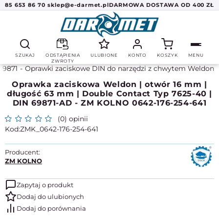
85 653 86 70
sklep@e-darmet.pl
DARMOWA DOSTAWA OD 400 ZŁ
SZUKAJ
ODSTĄPIENIA
ULUBIONE
KONTO
KOSZYK
MENU
ZWROTY
69871
Oprawki zaciskowe DIN do narzędzi z chwytem Weldon
Oprawka zaciskowa Weldon | otwór 16 mm |
długość 63 mm | Double Contact Typ 7625-40 |
DIN 69871-AD - ZM KOLNO 0642-176-254-641
(0) opinii
ZMK_0642-176-254-641
Producent:
ZM KOLNO
Zapytaj o produkt