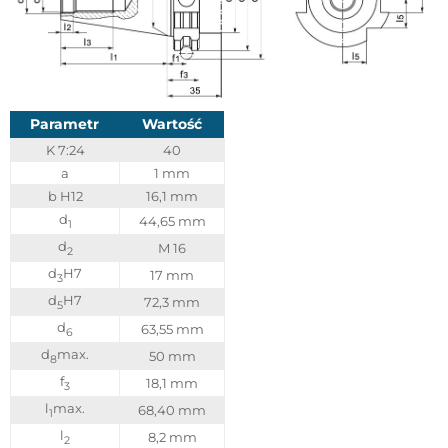
Parametr
Wartość
K 7:24
40
a
1 mm
b H12
16,1 mm
d
44,65 mm
1
d
M 16
2
d
H7
17 mm
3
d
H7
72,3 mm
5
d
63,55 mm
6
d
max.
50 mm
8
f
18,1 mm
3
l
max.
68,40 mm
1
l
8,2 mm
2