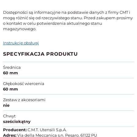
Dostępności są informacyjne na podstawie danych z firmy CMT i
mogą różnić się od rzeczywistego stanu. Przed zakupem prosimy
o kontakt w celu potwierdzenia aktualnego stanu
magazynowego.
Instrukcje obsługi
SPECYFIKACJA PRODUKTU
Średnica
60 mm
Głębokość wiercenia
60 mm
Zestaw z akcesoriami
nie
Chwyt
sześciokątny
Producent:
C.M.T. Utensili S.p.A.
Adres:
Via della Meccanica s.n. Pesaro, 61122 PU