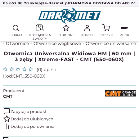
85 653 86 70
sklep@e-darmet.pl
DARMOWA DOSTAWA OD 400 ZŁ
SZUKAJ
ODSTĄPIENIA
ULUBIONE
KONTO
KOSZYK
MENU
ZWROTY
w
Otwornice
Otwornice węglikowe
Otwornice uniwersalne
Otwornica Uniwersalna Widiowa HM | 60 mm |
3 zęby | Xtreme-FAST - CMT (550-060X)
(0) opinii
CMT_550-060X
Producent:
CMT
Zapytaj o produkt