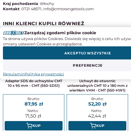
Kraj pochodzenia
: Włochy
Kontakt
: 0721 48571, info@cmtorangetools.com
INNI KLIENCI KUPILI RÓWNIEŻ
Zarządzaj zgodami plików cookie
Ta strona używa plików Cookies. Dowiedz się więcej o celu ich używ
zmiany ustawień Cookies w przeglądarce.
AKCEPTUJ WSZYSTKIE
PREFERENCJE
Regulamin
Polityka prywatności
Adapter SDS do uchwytów CMT
Uchwyt do otwornic
10 x 95 mm - CMT (550-SDS1)
uniwersalnych CMT 10 x 180 mm z
wiertłem VHM - CMT (550-HW1)
87,95
52,20
71,50
42,44
KUP
KUP