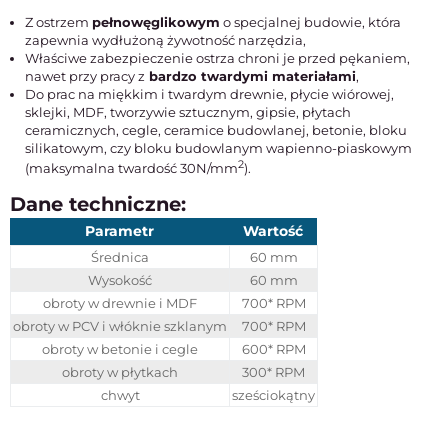
Z ostrzem
pełnowęglikowym
o specjalnej budowie, która
zapewnia wydłużoną żywotność narzędzia,
Właściwe zabezpieczenie ostrza chroni je przed pękaniem,
nawet przy pracy z
bardzo twardymi materiałami
,
Do prac na miękkim i twardym drewnie, płycie wiórowej,
sklejki, MDF, tworzywie sztucznym, gipsie, płytach
ceramicznych, cegle, ceramice budowlanej, betonie, bloku
silikatowym, czy bloku budowlanym wapienno-piaskowym
2
(maksymalna twardość 30N/mm
).
Dane techniczne:
Parametr
Wartość
Średnica
60 mm
Wysokość
60 mm
obroty w drewnie i MDF
700* RPM
obroty w PCV i włóknie szklanym
700* RPM
obroty w betonie i cegle
600* RPM
obroty w płytkach
300* RPM
chwyt
sześciokątny