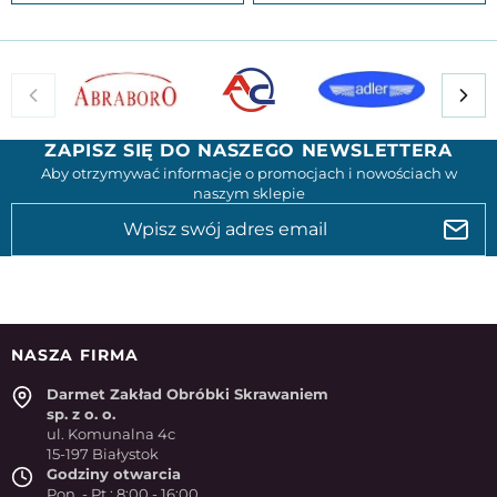
ZAPISZ SIĘ DO NASZEGO NEWSLETTERA
Aby otrzymywać informacje o promocjach i nowościach w
naszym sklepie
NASZA FIRMA
Darmet Zakład Obróbki Skrawaniem
sp. z o. o.
ul. Komunalna 4c
15-197 Białystok
Godziny otwarcia
Pon. - Pt.: 8:00 - 16:00