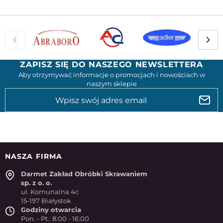
ZAPISZ SIĘ DO NASZEGO NEWSLETTERA
Aby otrzymywać informacje o promocjach i nowościach w
naszym sklepie
NASZA FIRMA
Darmet Zakład Obróbki Skrawaniem
sp. z o. o.
ul. Komunalna 4c
15-197 Białystok
Godziny otwarcia
Pon. - Pt.: 8:00 - 16:00