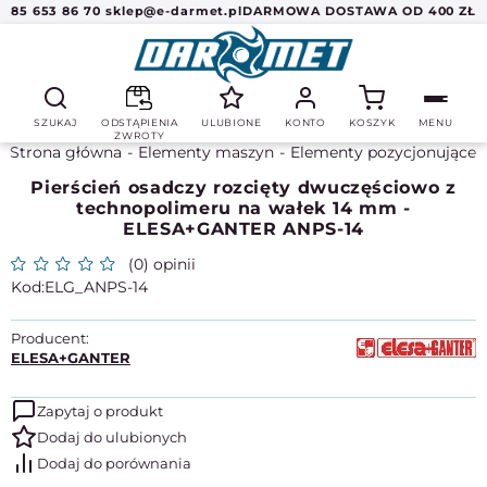
85 653 86 70
sklep@e-darmet.pl
DARMOWA DOSTAWA OD 400 ZŁ
SZUKAJ
ODSTĄPIENIA
ULUBIONE
KONTO
KOSZYK
MENU
ZWROTY
Strona główna
Elementy maszyn
Elementy pozycjonujące
Pierścień osadczy rozcięty dwuczęściowo z
technopolimeru na wałek 14 mm -
ELESA+GANTER ANPS-14
(0) opinii
ELG_ANPS-14
Producent:
ELESA+GANTER
Zapytaj o produkt