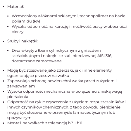
Materiał:
Wzmocniony włóknami szklanymi, technopolimer na bazie
poliamidu (PA)
Wysoka odporność na korozję i możliwość pracy w obecności
cieczy
Śruby i nakrętki:
Dwa wkręty z łbem cylindrycznym z gniazdem
sześciokątnym i nakręki ze stali nierdzewnej AISI 316,
dostarczane zamocowane
Mogą być stosowane jako zderzaki, jak i inne elementy
ograniczające przesuw na wałku
Zapewniają ochronę powierzchni wałka przed zużyciem i
zarysowaniem
Wysoka odporność mechaniczna w połączeniu z niską wagą
pierścienia
Odporność na cykle czyszczenia z użyciem rozpuszczalników i
innych czynników chemicznych, z tego powodu pierścienie
mogą być stosowane w przemyśle farmaceutycznym lub
spożywczym
Montaż na wałkach z tolerancją h7 ÷ h11