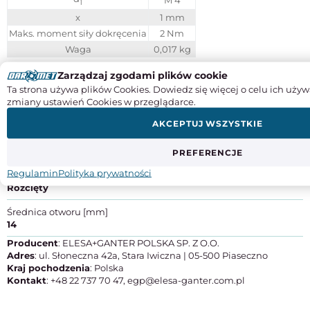
M 4
1
x
1 mm
Maks. moment siły dokręcenia
2 Nm
Waga
0,017 kg
Zarządzaj zgodami plików cookie
Instrukcje obsługi
Ta strona używa plików Cookies. Dowiedz się więcej o celu ich używ
zmiany ustawień Cookies w przeglądarce.
SPECYFIKACJA PRODUKTU
AKCEPTUJ WSZYSTKIE
Materiał
Technopolimer
PREFERENCJE
Regulamin
Polityka prywatności
Rodzaj pierścienia
Rozcięty
Średnica otworu [mm]
14
Producent
: ELESA+GANTER POLSKA SP. Z O.O.
Adres
: ul. Słoneczna 42a, Stara Iwiczna | 05-500 Piaseczno
Kraj pochodzenia
: Polska
Kontakt
: +48 22 737 70 47, egp@elesa-ganter.com.pl