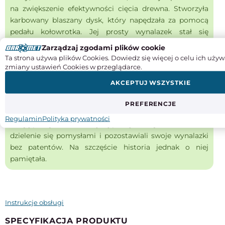
na zwiększenie efektywności cięcia drewna. Stworzyła
karbowany blaszany dysk, który napędzała za pomocą
pedału kołowrotka. Jej prosty wynalazek stał się
podstawą do stworzenia większego urządzenia do
Zarządzaj zgodami plików cookie
obróbki drewna. Piła tarczowa szybko stała się
Ta strona używa plików Cookies. Dowiedz się więcej o celu ich używ
preferowanym narzędziem w tartakach. Projekt Babbitt
zmiany ustawień Cookies w przeglądarce.
był większy i bardziej użyteczny na większą skalę niż
AKCEPTUJ WSZYSTKIE
projekty Millera i Taylora. Ze względów religijnych,
Babbitt nie złożyła patentu na swój wynalazek. Chociaż
PREFERENCJE
członkowie tej religii byli powszechnie podziwiani za
Regulamin
Polityka prywatności
swoją pomysłowość i ciężką pracę, wierzyli w swobodne
dzielenie się pomysłami i pozostawiali swoje wynalazki
bez patentów. Na szczęście historia jednak o niej
pamiętała.
Instrukcje obsługi
SPECYFIKACJA PRODUKTU