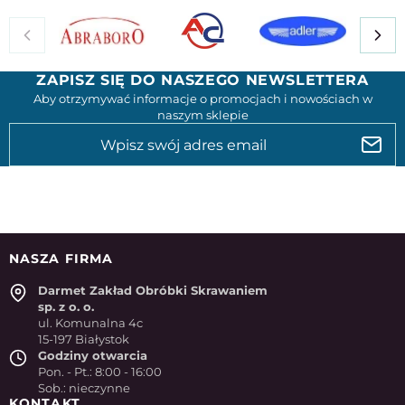
ZAPISZ SIĘ DO NASZEGO NEWSLETTERA
Aby otrzymywać informacje o promocjach i nowościach w
naszym sklepie
NASZA FIRMA
Darmet Zakład Obróbki Skrawaniem
sp. z o. o.
ul. Komunalna 4c
15-197 Białystok
Godziny otwarcia
Pon. - Pt.: 8:00 - 16:00
Sob.: nieczynne
KONTAKT