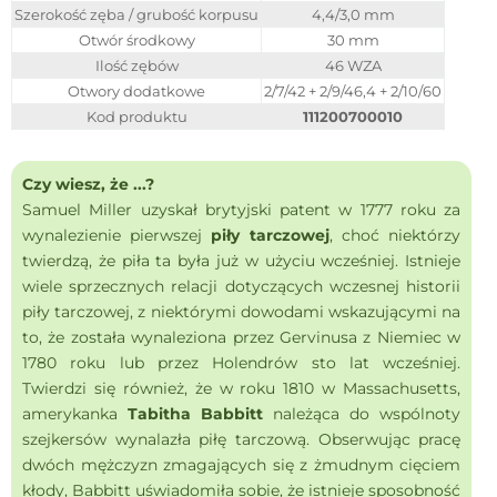
Szerokość zęba / grubość korpusu
4,4/3,0 mm
Otwór środkowy
30 mm
Ilość zębów
46 WZA
Otwory dodatkowe
2/7/42 + 2/9/46,4 + 2/10/60
Kod produktu
111200700010
Czy wiesz, że ...?
Samuel Miller uzyskał brytyjski patent w 1777 roku za
wynalezienie pierwszej
piły tarczowej
, choć niektórzy
twierdzą, że piła ta była już w użyciu wcześniej. Istnieje
wiele sprzecznych relacji dotyczących wczesnej historii
piły tarczowej, z niektórymi dowodami wskazującymi na
to, że została wynaleziona przez Gervinusa z Niemiec w
1780 roku lub przez Holendrów sto lat wcześniej.
Twierdzi się również, że w roku 1810 w Massachusetts,
amerykanka
Tabitha Babbitt
należąca do wspólnoty
szejkersów wynalazła piłę tarczową. Obserwując pracę
dwóch mężczyzn zmagających się z żmudnym cięciem
kłody, Babbitt uświadomiła sobie, że istnieje sposobność