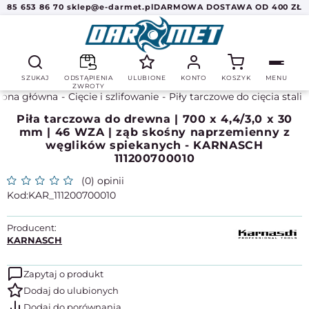
85 653 86 70
sklep@e-darmet.pl
DARMOWA DOSTAWA OD 400 ZŁ
SZUKAJ
ODSTĄPIENIA
ULUBIONE
KONTO
KOSZYK
MENU
ZWROTY
rona główna
Cięcie i szlifowanie
Piły tarczowe do cięcia stali
Piła tarczowa do drewna | 700 x 4,4/3,0 x 30
mm | 46 WZA | ząb skośny naprzemienny z
węglików spiekanych - KARNASCH
111200700010
(0) opinii
KAR_111200700010
Producent:
KARNASCH
Zapytaj o produkt