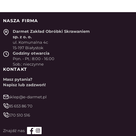
NASZA FIRMA
Darmet Zakład Obróbki Skrawaniem
sp. z o. o.
ul. Komunalna 4c
15-197 Białystok
Godziny otwarcia
Pon. - Pt.: 8:00 - 16:00
Sob.: nieczynne
KONTAKT
Masz pytania?
Napisz lub zadzwoń!
sklep@e-darmet.pl
85 653 86 70
570 510 516