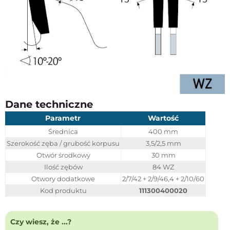
Dane techniczne
Parametr
Wartość
Średnica
400 mm
Szerokość zęba / grubość korpusu
3,5/2,5 mm
Otwór środkowy
30 mm
Ilość zębów
84 WZ
Otwory dodatkowe
2/7/42 + 2/9/46,4 + 2/10/60
Kod produktu
111300400020
Czy wiesz, że ...?