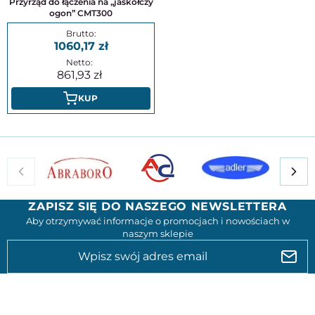
Przyrząd do łączenia na „jaskółczy
ogon” CMT300
1060,17
861,93
KUP
ZAPISZ SIĘ DO NASZEGO NEWSLETTERA
Aby otrzymywać informacje o promocjach i nowościach w
naszym sklepie