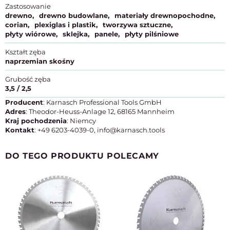
Zastosowanie
drewno
drewno budowlane
materiały drewnopochodne
corian
plexiglas i plastik
tworzywa sztuczne
płyty wiórowe
sklejka
panele
płyty pilśniowe
Kształt zęba
naprzemian skośny
Grubość zęba
3,5 / 2,5
Producent
: Karnasch Professional Tools GmbH
Adres
: Theodor-Heuss-Anlage 12, 68165 Mannheim
Kraj pochodzenia
: Niemcy
Kontakt
: +49 6203-4039-0, info@karnasch.tools
DO TEGO PRODUKTU POLECAMY