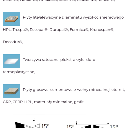
Płyty lite/elewacyjne z laminatu wysokociśnieniowego
HPL: Trespa®, Resopal®, Duropal®, Formica®, Kronospan®,
Decodur®,
Tworzywa sztuczne, pleksi, akryle, duro- i
termoplastyczne,
Płyty gipsowe, cementowe, z wełny mineralnej, eternit,
GRP, CFRP, HPL, materiały mineralne, grafit,