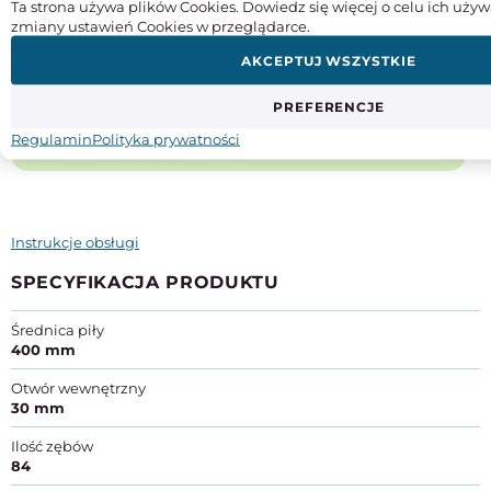
Ta strona używa plików Cookies. Dowiedz się więcej o celu ich używ
Babbitt nie złożyła patentu na swój wynalazek. Chociaż
zmiany ustawień Cookies w przeglądarce.
członkowie tej religii byli powszechnie podziwiani za
AKCEPTUJ WSZYSTKIE
swoją pomysłowość i ciężką pracę, wierzyli w swobodne
dzielenie się pomysłami i pozostawiali swoje wynalazki
PREFERENCJE
bez patentów. Na szczęście historia jednak o niej
Regulamin
Polityka prywatności
pamiętała.
Instrukcje obsługi
SPECYFIKACJA PRODUKTU
Średnica piły
400 mm
Otwór wewnętrzny
30 mm
Ilość zębów
84