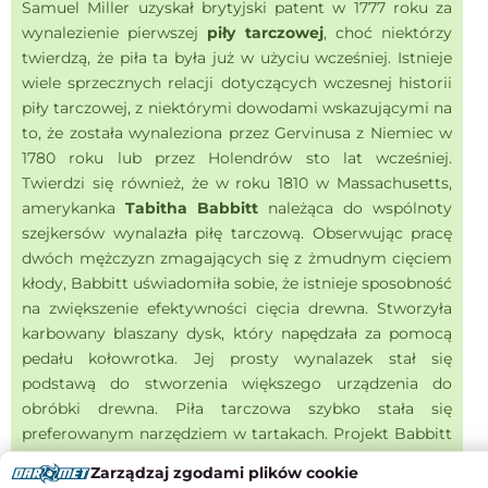
Samuel Miller uzyskał brytyjski patent w 1777 roku za
wynalezienie pierwszej
piły tarczowej
, choć niektórzy
twierdzą, że piła ta była już w użyciu wcześniej. Istnieje
wiele sprzecznych relacji dotyczących wczesnej historii
piły tarczowej, z niektórymi dowodami wskazującymi na
to, że została wynaleziona przez Gervinusa z Niemiec w
1780 roku lub przez Holendrów sto lat wcześniej.
Twierdzi się również, że w roku 1810 w Massachusetts,
amerykanka
Tabitha Babbitt
należąca do wspólnoty
szejkersów wynalazła piłę tarczową. Obserwując pracę
dwóch mężczyzn zmagających się z żmudnym cięciem
kłody, Babbitt uświadomiła sobie, że istnieje sposobność
na zwiększenie efektywności cięcia drewna. Stworzyła
karbowany blaszany dysk, który napędzała za pomocą
pedału kołowrotka. Jej prosty wynalazek stał się
podstawą do stworzenia większego urządzenia do
obróbki drewna. Piła tarczowa szybko stała się
preferowanym narzędziem w tartakach. Projekt Babbitt
był większy i bardziej użyteczny na większą skalę niż
Zarządzaj zgodami plików cookie
projekty Millera i Taylora. Ze względów religijnych,