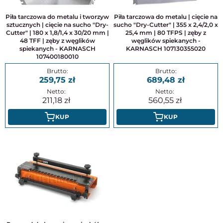
Piła tarczowa do metalu i tworzyw
Piła tarczowa do metalu | cięcie na
sztucznych | cięcie na sucho "Dry-
sucho "Dry-Cutter" | 355 x 2,4/2,0 x
Cutter" | 180 x 1,8/1,4 x 30/20 mm |
25,4 mm | 80 TFPS | zęby z
48 TFF | zęby z węglików
węglików spiekanych -
spiekanych - KARNASCH
KARNASCH 107130355020
107400180010
259,75
689,48
211,18
560,55
KUP
KUP