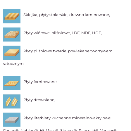
Sklejka, płyty stolarskie, drewno laminowane,
Płyty wiórowe, pilśniowe, LDF, MDF, HDF,
Płyty pilśniowe twarde, powlekane tworzywem
sztucznym,
Płyty fornirowane,
Płyty drewniane,
Płyty lite/blaty kuchenne mineralno-akrylowe:
Corian®, Noblan®, Hi-Macs®, Staron ®, Rausolid®, Varicor®,