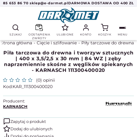
85 653 86 70
sklep@e-darmet.pl
DARMOWA DOSTAWA OD 400 ZŁ
SZUKAJ
ODSTĄPIENIA
ULUBIONE
KONTO
KOSZYK
MENU
ZWROTY
Strona główna
Cięcie i szlifowanie
Piły tarczowe do drewna
Piła tarczowa do drewna i tworzyw sztucznych
| 400 x 3,5/2,5 x 30 mm | 84 WZ | zęby
naprzemiennie skośne z węglików spiekanych
- KARNASCH 111300400020
(0) opinii
KAR_111300400020
Producent:
KARNASCH
Zapytaj o produkt