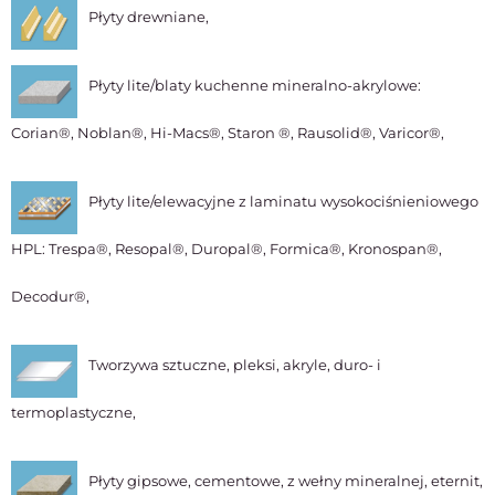
Płyty drewniane,
Płyty lite/blaty kuchenne mineralno-akrylowe:
Corian®, Noblan®, Hi-Macs®, Staron ®, Rausolid®, Varicor®,
Płyty lite/elewacyjne z laminatu wysokociśnieniowego
HPL: Trespa®, Resopal®, Duropal®, Formica®, Kronospan®,
Decodur®,
Tworzywa sztuczne, pleksi, akryle, duro- i
termoplastyczne,
Płyty gipsowe, cementowe, z wełny mineralnej, eternit,