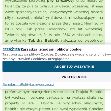
wynalezienie pierwszej
piły tarczowej
, choć niektórzy
twierdzą, że piła ta była już w użyciu wcześniej. Istnieje
wiele sprzecznych relacji dotyczących wczesnej historii
piły tarczowej, z niektórymi dowodami wskazującymi na
to, że została wynaleziona przez Gervinusa z Niemiec w
1780 roku lub przez Holendrów sto lat wcześniej.
Twierdzi się również, że w roku 1810 w Massachusetts,
amerykanka
Tabitha Babbitt
należąca do wspólnoty
szejkersów wynalazła piłę tarczową. Obserwując pracę
Zarządzaj zgodami plików cookie
dwóch mężczyzn zmagających się z żmudnym cięciem
Ta strona używa plików Cookies. Dowiedz się więcej o celu ich używ
kłody, Babbitt uświadomiła sobie, że istnieje sposobność
zmiany ustawień Cookies w przeglądarce.
na zwiększenie efektywności cięcia drewna. Stworzyła
AKCEPTUJ WSZYSTKIE
karbowany blaszany dysk, który napędzała za pomocą
pedału kołowrotka. Jej prosty wynalazek stał się
PREFERENCJE
podstawą do stworzenia większego urządzenia do
Regulamin
Polityka prywatności
obróbki drewna. Piła tarczowa szybko stała się
preferowanym narzędziem w tartakach. Projekt Babbitt
był większy i bardziej użyteczny na większą skalę niż
projekty Millera i Taylora. Ze względów religijnych,
Babbitt nie złożyła patentu na swój wynalazek. Chociaż