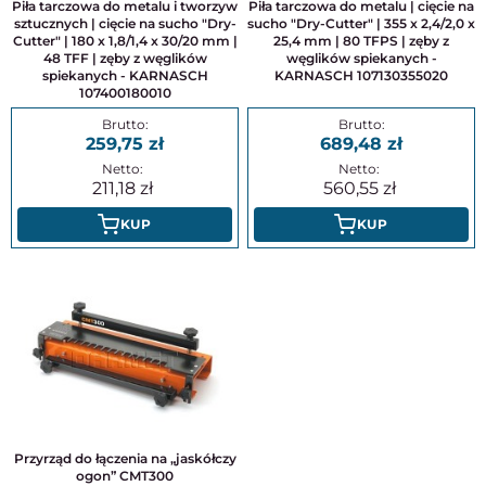
Piła tarczowa do metalu i tworzyw
Piła tarczowa do metalu | cięcie na
sztucznych | cięcie na sucho "Dry-
sucho "Dry-Cutter" | 355 x 2,4/2,0 x
Cutter" | 180 x 1,8/1,4 x 30/20 mm |
25,4 mm | 80 TFPS | zęby z
48 TFF | zęby z węglików
węglików spiekanych -
spiekanych - KARNASCH
KARNASCH 107130355020
107400180010
259,75
689,48
211,18
560,55
KUP
KUP
Przyrząd do łączenia na „jaskółczy
ogon” CMT300