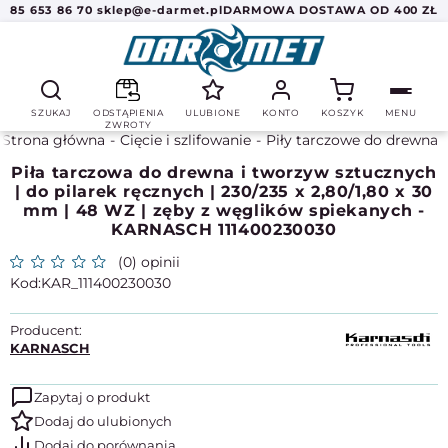
85 653 86 70
sklep@e-darmet.pl
DARMOWA DOSTAWA OD 400 ZŁ
SZUKAJ
ODSTĄPIENIA
ULUBIONE
KONTO
KOSZYK
MENU
ZWROTY
Strona główna
Cięcie i szlifowanie
Piły tarczowe do drewna
Piła tarczowa do drewna i tworzyw sztucznych
| do pilarek ręcznych | 230/235 x 2,80/1,80 x 30
mm | 48 WZ | zęby z węglików spiekanych -
KARNASCH 111400230030
(0) opinii
KAR_111400230030
Producent:
KARNASCH
Zapytaj o produkt