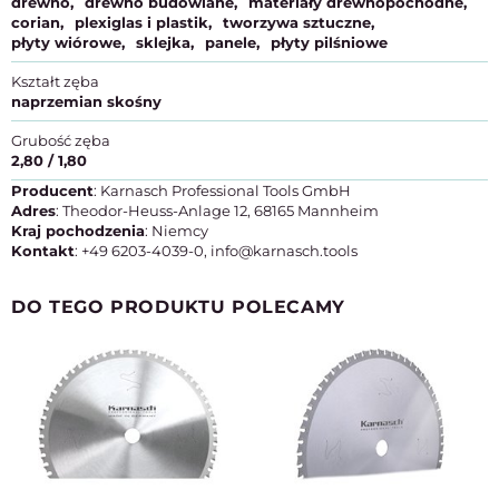
drewno
drewno budowlane
materiały drewnopochodne
corian
plexiglas i plastik
tworzywa sztuczne
płyty wiórowe
sklejka
panele
płyty pilśniowe
Kształt zęba
naprzemian skośny
Grubość zęba
2,80 / 1,80
Producent
: Karnasch Professional Tools GmbH
Adres
: Theodor-Heuss-Anlage 12, 68165 Mannheim
Kraj pochodzenia
: Niemcy
Kontakt
: +49 6203-4039-0, info@karnasch.tools
DO TEGO PRODUKTU POLECAMY