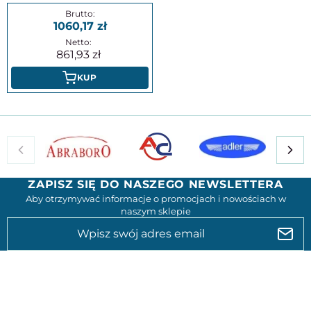
1060,17
861,93
KUP
ZAPISZ SIĘ DO NASZEGO NEWSLETTERA
Aby otrzymywać informacje o promocjach i nowościach w
naszym sklepie