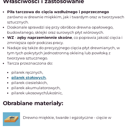
Właściwości i zastosowanie
Piła tarczowa do cięcia wzdłużnego i poprzecznego
zarówno w drewnie miękkim, jak i twardym oraz w tworzywach
sztucznych.
Doskonale sprawdzi się przy obróbce drewna opałowego,
budowlanego, sklejki oraz surowych płyt wiórowych.
WZ
-
zęby naprzemiennie skośne
, co poprawia jakość cięcia i
zmniejsza opór podczas pracy.
Nadaje się także do precyzyjnego cięcia płyt drewnianych, w
tym tych pokrytych jednostronną okleiną lub powłoką z
tworzywa sztucznego.
Tarcza przeznaczona do:
pilarek ręcznych,
pilarek stołowych
,
pilarek ciesielskich,
pilarek akumulatorowych,
pilarek ukosowych/ukośnic,
Obrabiane materiały:
Drewno miękkie, twarde i egzotyczne - cięcie w