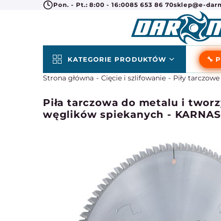
Pon. - Pt.: 8:00 - 16:00
85 653 86 70
sklep@e-darm
KATEGORIE PRODUKTÓW
🔧 
Strona główna
Cięcie i szlifowanie
Piły tarczowe 
Piła tarczowa do metalu i tworz
węglików spiekanych - KARNAS