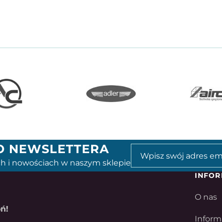
GO NEWSLETTERA
h i nowościach w naszym sklepie
INFOR
O nas
ń!
Inform