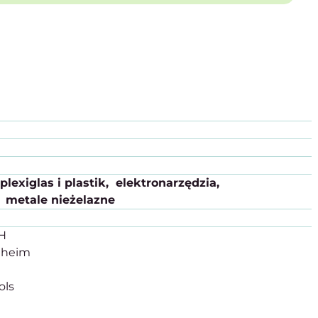
plexiglas i plastik
elektronarzędzia
metale nieżelazne
bH
nheim
ols