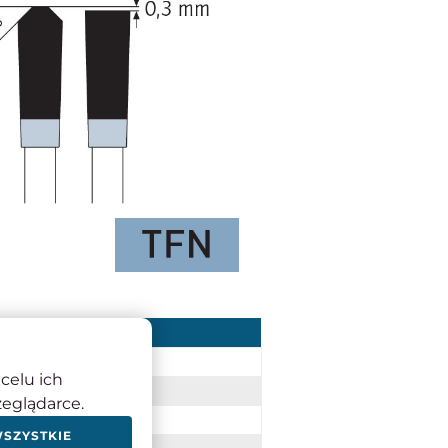
Wartość
330 mm
celu ich
3,2/2,5 mm
zeglądarce.
30 mm
WSZYSTKIE