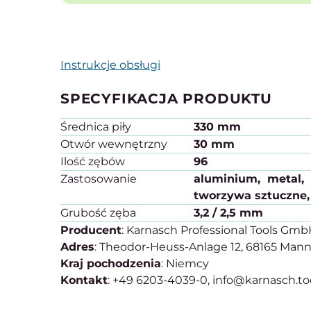
Instrukcje obsługi
SPECYFIKACJA PRODUKTU
Średnica piły
330 mm
Otwór wewnętrzny
30 mm
Ilość zębów
96
Zastosowanie
aluminium
metal
tworzywa sztuczne
Grubość zęba
3,2 / 2,5 mm
Producent
: Karnasch Professional Tools Gm
Adres
: Theodor-Heuss-Anlage 12, 68165 Man
Kraj pochodzenia
: Niemcy
Kontakt
: +49 6203-4039-0, info@karnasch.to