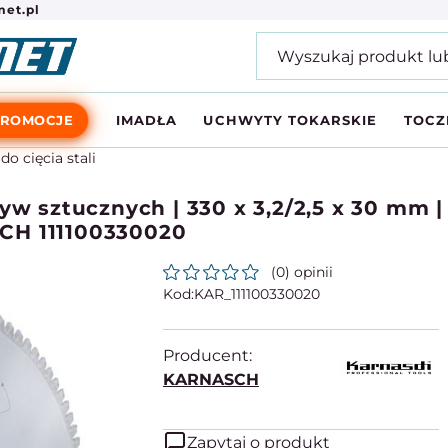
et.pl
PROMOCJE
IMADŁA
UCHWYTY TOKARSKIE
TOCZ
do cięcia stali
yw sztucznych | 330 x 3,2/2,5 x 30 mm 
CH 111100330020
(0) opinii
KAR_111100330020
Producent:
KARNASCH
Zapytaj o produkt