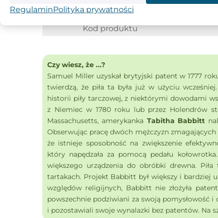
Ilość zębów
Regulamin
Polityka prywatności
Otwory dodatkowe
2/7/42 + 2/
Kod produktu
Czy wiesz, że ...?
Samuel Miller uzyskał brytyjski patent w 1777 rok
twierdzą, że piła ta była już w użyciu wcześniej
historii piły tarczowej, z niektórymi dowodami w
z Niemiec w 1780 roku lub przez Holendrów sto
Massachusetts, amerykanka
Tabitha Babbitt
nal
Obserwując pracę dwóch mężczyzn zmagających s
że istnieje sposobność na zwiększenie efektywn
który napędzała za pomocą pedału kołowrotka. 
większego urządzenia do obróbki drewna. Piła
tartakach. Projekt Babbitt był większy i bardziej u
względów religijnych, Babbitt nie złożyła patent
powszechnie podziwiani za swoją pomysłowość i c
i pozostawiali swoje wynalazki bez patentów. Na sz