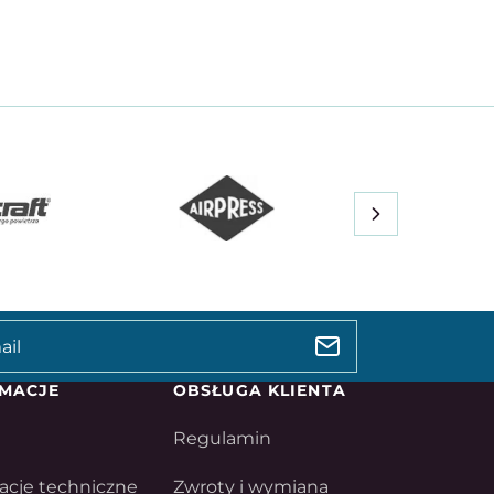
MACJE
OBSŁUGA KLIENTA
Regulamin
acje techniczne
Zwroty i wymiana