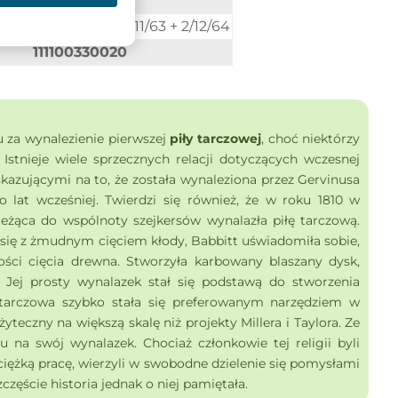
96 TFN
9/46,4 + 2/10/60 + 2/11/63 + 2/12/64
111100330020
u za wynalezienie pierwszej
piły tarczowej
, choć niektórzy
. Istnieje wiele sprzecznych relacji dotyczących wczesnej
skazującymi na to, że została wynaleziona przez Gervinusa
 lat wcześniej. Twierdzi się również, że w roku 1810 w
eżąca do wspólnoty szejkersów wynalazła piłę tarczową.
ię z żmudnym cięciem kłody, Babbitt uświadomiła sobie,
ości cięcia drewna. Stworzyła karbowany blaszany dysk,
Jej prosty wynalazek stał się podstawą do stworzenia
 tarczowa szybko stała się preferowanym narzędziem w
żyteczny na większą skalę niż projekty Millera i Taylora. Ze
u na swój wynalazek. Chociaż członkowie tej religii byli
iężką pracę, wierzyli w swobodne dzielenie się pomysłami
częście historia jednak o niej pamiętała.