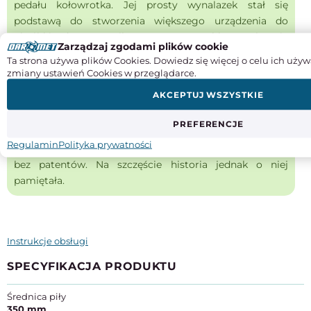
pedału kołowrotka. Jej prosty wynalazek stał się
podstawą do stworzenia większego urządzenia do
obróbki drewna. Piła tarczowa szybko stała się
Zarządzaj zgodami plików cookie
preferowanym narzędziem w tartakach. Projekt Babbitt
Ta strona używa plików Cookies. Dowiedz się więcej o celu ich używ
był większy i bardziej użyteczny na większą skalę niż
zmiany ustawień Cookies w przeglądarce.
projekty Millera i Taylora. Ze względów religijnych,
AKCEPTUJ WSZYSTKIE
Babbitt nie złożyła patentu na swój wynalazek. Chociaż
członkowie tej religii byli powszechnie podziwiani za
PREFERENCJE
swoją pomysłowość i ciężką pracę, wierzyli w swobodne
Regulamin
Polityka prywatności
dzielenie się pomysłami i pozostawiali swoje wynalazki
bez patentów. Na szczęście historia jednak o niej
pamiętała.
Instrukcje obsługi
SPECYFIKACJA PRODUKTU
Średnica piły
350 mm