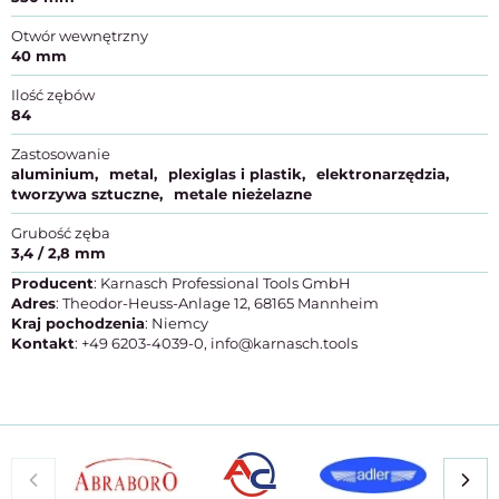
Otwór wewnętrzny
40 mm
Ilość zębów
84
Zastosowanie
aluminium
metal
plexiglas i plastik
elektronarzędzia
tworzywa sztuczne
metale nieżelazne
Grubość zęba
3,4 / 2,8 mm
Producent
: Karnasch Professional Tools GmbH
Adres
: Theodor-Heuss-Anlage 12, 68165 Mannheim
Kraj pochodzenia
: Niemcy
Kontakt
: +49 6203-4039-0, info@karnasch.tools