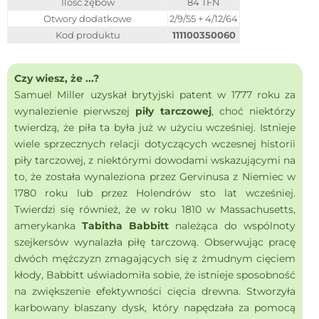
Ilość zębów
84 TFN
Otwory dodatkowe
2/9/55 + 4/12/64
Kod produktu
111100350060
Czy wiesz, że ...?
Samuel Miller uzyskał brytyjski patent w 1777 roku za
wynalezienie pierwszej
piły tarczowej
, choć niektórzy
twierdzą, że piła ta była już w użyciu wcześniej. Istnieje
wiele sprzecznych relacji dotyczących wczesnej historii
piły tarczowej, z niektórymi dowodami wskazującymi na
to, że została wynaleziona przez Gervinusa z Niemiec w
1780 roku lub przez Holendrów sto lat wcześniej.
Twierdzi się również, że w roku 1810 w Massachusetts,
amerykanka
Tabitha Babbitt
należąca do wspólnoty
szejkersów wynalazła piłę tarczową. Obserwując pracę
dwóch mężczyzn zmagających się z żmudnym cięciem
kłody, Babbitt uświadomiła sobie, że istnieje sposobność
na zwiększenie efektywności cięcia drewna. Stworzyła
karbowany blaszany dysk, który napędzała za pomocą