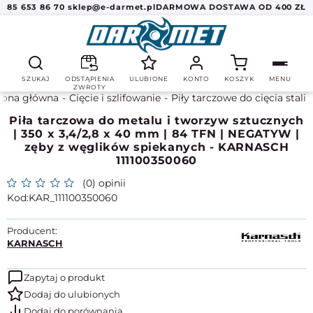
85 653 86 70
sklep@e-darmet.pl
DARMOWA DOSTAWA OD 400 ZŁ
SZUKAJ
ODSTĄPIENIA
ULUBIONE
KONTO
KOSZYK
MENU
ZWROTY
rona główna
Cięcie i szlifowanie
Piły tarczowe do cięcia stali
Piła tarczowa do metalu i tworzyw sztucznych
| 350 x 3,4/2,8 x 40 mm | 84 TFN | NEGATYW |
zęby z węglików spiekanych - KARNASCH
111100350060
(0) opinii
KAR_111100350060
Producent:
KARNASCH
Zapytaj o produkt