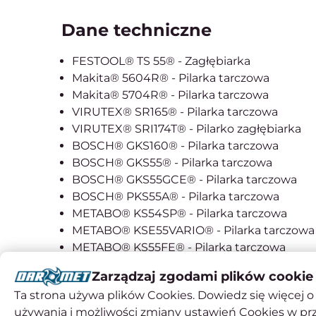
Dane techniczne
FESTOOL® TS 55® - Zagłębiarka
Makita® 5604R® - Pilarka tarczowa
Makita® 5704R® - Pilarka tarczowa
VIRUTEX® SR165® - Pilarka tarczowa
VIRUTEX® SRI174T® - Pilarko zagłębiarka
BOSCH® GKS160® - Pilarka tarczowa
BOSCH® GKS55® - Pilarka tarczowa
BOSCH® GKS55GCE® - Pilarka tarczowa
BOSCH® PKS55A® - Pilarka tarczowa
METABO® KS54SP® - Pilarka tarczowa
METABO® KSE55VARIO® - Pilarka tarczowa
METABO® KS55FE® - Pilarka tarczowa
Mafell® KSS400® - Pilarka tarczowa
Zarządzaj zgodami plików cookie
Mafell® MKS55® - Pilarka tarczowa
Ta strona używa plików Cookies. Dowiedz się więcej o 
Mafell® MS 55® - Pilarka tarczowa
używania i możliwości zmiany ustawień Cookies w pr
Mafell® FU50® - Pilarka tarczowa