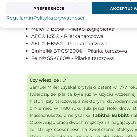
Mafell® X55® - Pilarka tarczowa
PREFERENCJE
AKCEPTUJ 
Mafell® XE55® - Pilarka tarczowa
Regulamin
Polityka prywatności
Mafell® MT55CC® - Pilarko zagłębiarka
Mafell® B55® - Pilarko-zagłębiarka
AEG® K55® - Pilarka tarczowa
AEG® HK55® - Pilarka tarczowa
Einhell® BT-CS1200® - Pilarka tarczowa
Fein® SSK660® - Pilarka tarczowa
Czy wiesz, że ...?
Samuel Miller uzyskał brytyjski patent w 1777 rok
twierdzą, że piła ta była już w użyciu wcześniej
historii piły tarczowej, z niektórymi dowodami w
z Niemiec w 1780 roku lub przez Holendrów sto
Massachusetts, amerykanka
Tabitha Babbitt
nal
Obserwując pracę dwóch mężczyzn zmagających s
że istnieje sposobność na zwiększenie efektywn
który napędzała za pomocą pedału kołowrotka. 