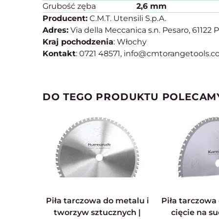
Grubość zęba
2,6 mm
Producent:
C.M.T. Utensili S.p.A.
Adres:
Via della Meccanica s.n. Pesaro, 61122 
Kraj pochodzenia
: Włochy
Kontakt
: 0721 48571, info@cmtorangetools.
DO TEGO PRODUKTU POLECAM
Piła tarczowa do metalu i
Piła tarczowa do metalu |
tworzyw sztucznych |
cięcie na su