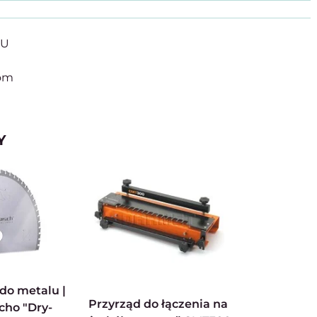
PU
com
Y
Przyrząd do łączenia na
cho "Dry-