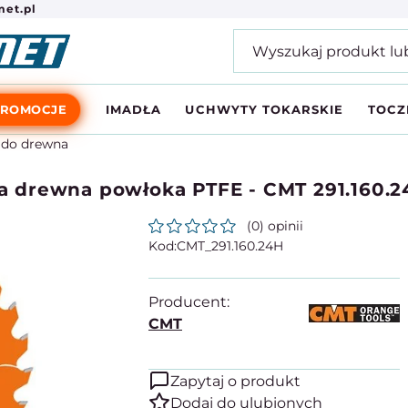
et.pl
PROMOCJE
IMADŁA
UCHWYTY TOKARSKIE
TOCZ
e do drewna
cia drewna powłoka PTFE - CMT 291.160.
(0) opinii
CMT_291.160.24H
Producent:
CMT
Zapytaj o produkt