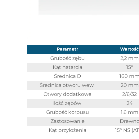
Parametr
Wartość
Grubość zębu
2,2 mm
Kąt natarcia
15°
Średnica D
160 m
Średnica otworu wew.
20 mm
Otwory dodatkowe
2/6/32
Ilość zębów
24
Grubość korpusu
1,6 mm
Zastosowanie
Drewn
Kąt przyłożenia
15° NS (A