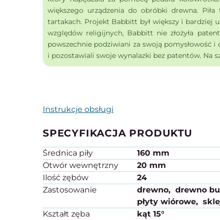
większego urządzenia do obróbki drewna. Piła
tartakach. Projekt Babbitt był większy i bardziej u
względów religijnych, Babbitt nie złożyła patent
powszechnie podziwiani za swoją pomysłowość i c
i pozostawiali swoje wynalazki bez patentów. Na sz
Instrukcje obsługi
SPECYFIKACJA PRODUKTU
Średnica piły
160 mm
Otwór wewnętrzny
20 mm
Ilość zębów
24
Zastosowanie
drewno
drewno b
płyty wiórowe
skle
Kształt zęba
kąt 15°