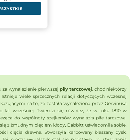
WSZYSTKIE
u za wynalezienie pierwszej
piły tarczowej
, choć niektórzy
. Istnieje wiele sprzecznych relacji dotyczących wczesnej
skazującymi na to, że została wynaleziona przez Gervinusa
 lat wcześniej. Twierdzi się również, że w roku 1810 w
eżąca do wspólnoty szejkersów wynalazła piłę tarczową.
ię z żmudnym cięciem kłody, Babbitt uświadomiła sobie,
ości cięcia drewna. Stworzyła karbowany blaszany dysk,
Jej prosty wynalazek stał się podstawą do stworzenia