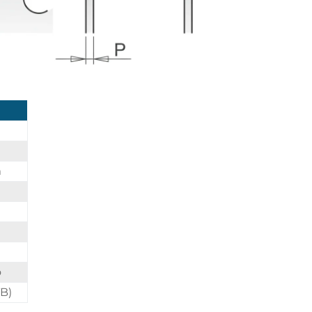
m
o
TB)