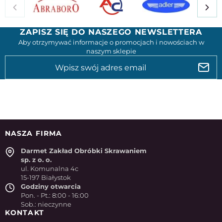
ZAPISZ SIĘ DO NASZEGO NEWSLETTERA
Aby otrzymywać informacje o promocjach i nowościach w
naszym sklepie
NASZA FIRMA
Darmet Zakład Obróbki Skrawaniem
sp. z o. o.
ul. Komunalna 4c
15-197 Białystok
Godziny otwarcia
Pon. - Pt.: 8:00 - 16:00
Sob.: nieczynne
KONTAKT