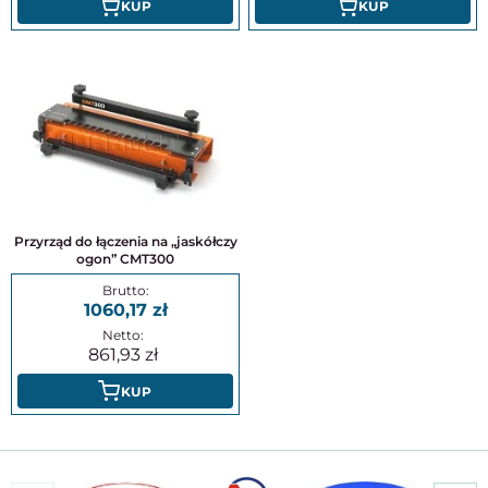
KUP
KUP
Przyrząd do łączenia na „jaskółczy
ogon” CMT300
1060,17
861,93
KUP