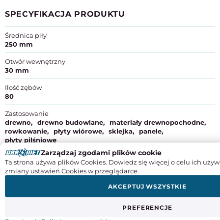
SPECYFIKACJA PRODUKTU
Średnica piły
250 mm
Otwór wewnętrzny
30 mm
Ilość zębów
80
Zastosowanie
drewno
drewno budowlane
materiały drewnopochodne
rowkowanie
płyty wiórowe
sklejka
panele
płyty pilśniowe
Zarządzaj zgodami plików cookie
Kształt zęba
Ta strona używa plików Cookies. Dowiedz się więcej o celu ich używ
kąt 10°
zmiany ustawień Cookies w przeglądarce.
Grubość zęba
AKCEPTUJ WSZYSTKIE
2,4 mm
Producent:
C.M.T. Utensili S.p.A.
PREFERENCJE
Adres:
Via della Meccanica s.n. Pesaro, 61122 PU