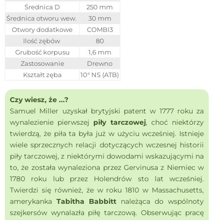
Średnica D
250 mm
Średnica otworu wew.
30 mm
Otwory dodatkowe
COMBI3
Ilość zębów
80
Grubość korpusu
1,6 mm
Zastosowanie
Drewno
Kształt zęba
10° NS (ATB)
Czy wiesz, że ...?
Samuel Miller uzyskał brytyjski patent w 1777 roku za
wynalezienie pierwszej
piły tarczowej
, choć niektórzy
twierdzą, że piła ta była już w użyciu wcześniej. Istnieje
wiele sprzecznych relacji dotyczących wczesnej historii
piły tarczowej, z niektórymi dowodami wskazującymi na
to, że została wynaleziona przez Gervinusa z Niemiec w
1780 roku lub przez Holendrów sto lat wcześniej.
Twierdzi się również, że w roku 1810 w Massachusetts,
amerykanka
Tabitha Babbitt
należąca do wspólnoty
szejkersów wynalazła piłę tarczową. Obserwując pracę