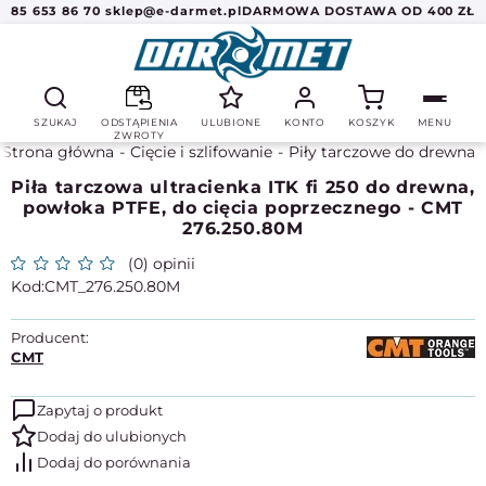
85 653 86 70
sklep@e-darmet.pl
DARMOWA DOSTAWA OD 400 ZŁ
SZUKAJ
ODSTĄPIENIA
ULUBIONE
KONTO
KOSZYK
MENU
ZWROTY
Strona główna
Cięcie i szlifowanie
Piły tarczowe do drewna
Piła tarczowa ultracienka ITK fi 250 do drewna,
powłoka PTFE, do cięcia poprzecznego - CMT
276.250.80M
(0) opinii
CMT_276.250.80M
Producent:
CMT
Zapytaj o produkt