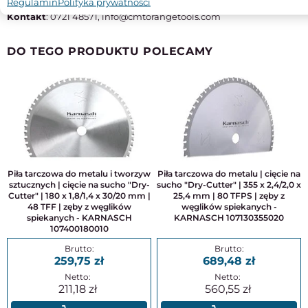
Regulamin
Polityka prywatności
Kraj pochodzenia
: Włochy
Kontakt
: 0721 48571, info@cmtorangetools.com
DO TEGO PRODUKTU POLECAMY
Piła tarczowa do metalu i tworzyw
Piła tarczowa do metalu | cięcie na
sztucznych | cięcie na sucho "Dry-
sucho "Dry-Cutter" | 355 x 2,4/2,0 x
Cutter" | 180 x 1,8/1,4 x 30/20 mm |
25,4 mm | 80 TFPS | zęby z
48 TFF | zęby z węglików
węglików spiekanych -
spiekanych - KARNASCH
KARNASCH 107130355020
107400180010
259,75
689,48
211,18
560,55