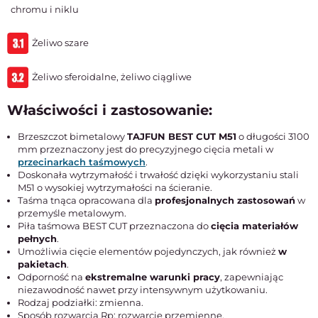
chromu i niklu
Żeliwo szare
Żeliwo sferoidalne, żeliwo ciągliwe
Właściwości i zastosowanie:
Brzeszczot bimetalowy
TAJFUN BEST CUT M51
o długości 3100
mm przeznaczony jest do precyzyjnego cięcia metali w
przecinarkach taśmowych
.
Doskonała wytrzymałość i trwałość dzięki wykorzystaniu stali
M51 o wysokiej wytrzymałości na ścieranie.
Taśma tnąca opracowana dla
profesjonalnych zastosowań
w
przemyśle metalowym.
Piła taśmowa BEST CUT przeznaczona do
cięcia materiałów
pełnych
.
Umożliwia cięcie elementów pojedynczych, jak również
w
pakietach
.
Odporność na
ekstremalne warunki pracy
, zapewniając
niezawodność nawet przy intensywnym użytkowaniu.
Rodzaj podziałki: zmienna.
Sposób rozwarcia Rp: rozwarcie przemienne.