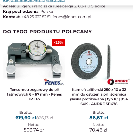
Producent
: Fabryka Narzędzi Skrawających 'FENES' S.A.
Adres
: ul. gen. Franciszka Kleeberga 2, 08-110 Siedlce
Kraj pochodzenia
: Polska
Kontakt
: +48 25 632 52 51, fenes@fenes.com.pl
DO TEGO PRODUKTU POLECAMY
-25%
Tensometr zegarowy do pił
Kamień szlifierski 250 x 10 x 32
taśmowych 6 - 67 mm - Fenes
mm do ostrzenia pił | ściernica
TPT 67
płaska profilowana | typ 1C | 95A
60K - ANDRE 511678
619,60
86,67
826,13
503,74
70,46