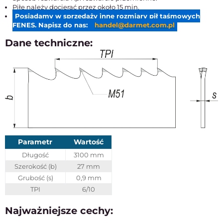
Piłę należy docierać przez około 15 min.
Posiadamy w sprzedaży inne rozmiary pił taśmowych
FENES. Napisz do nas:
handel@darmet.com.pl
Dane techniczne:
Parametr
Wartość
Długość
3100 mm
Szerokość (b)
27 mm
Grubość (s)
0,9 mm
TPI
6/10
Najważniejsze cechy: