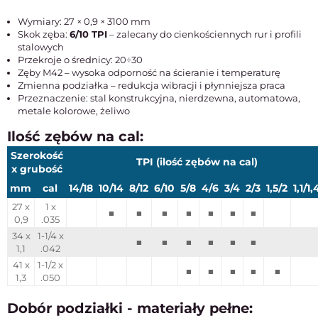
Wymiary: 27 × 0,9 × 3100 mm
Skok zęba:
6/10 TPI
– zalecany do cienkościennych rur i profili
stalowych
Przekroje o średnicy: 20÷30
Zęby M42 – wysoka odporność na ścieranie i temperaturę
Zmienna podziałka – redukcja wibracji i płynniejsza praca
Przeznaczenie: stal konstrukcyjna, nierdzewna, automatowa,
metale kolorowe, żeliwo
Ilość zębów na cal:
Szerokość
TPI (ilość zębów na cal)
x grubość
mm
cal
14/18
10/14
8/12
6/10
5/8
4/6
3/4
2/3
1,5/2
1,1/1,
27 x
1 x
■
■
■
■
■
■
■
0,9
.035
34 x
1-1/4 x
■
■
■
■
■
■
1,1
.042
41 x
1-1/2 x
■
■
■
■
■
1,3
.050
Dobór podziałki - materiały pełne: