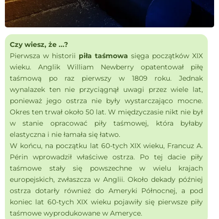
Czy wiesz, że ...?
Pierwsza w historii
piła taśmowa
sięga początków XIX
wieku. Anglik William Newberry opatentował piłę
taśmową po raz pierwszy w 1809 roku. Jednak
wynalazek ten nie przyciągnął uwagi przez wiele lat,
ponieważ jego ostrza nie były wystarczająco mocne.
Okres ten trwał około 50 lat. W międzyczasie nikt nie był
w stanie opracować piły taśmowej, która byłaby
elastyczna i nie łamała się łatwo.
W końcu, na początku lat 60-tych XIX wieku, Francuz A.
Périn wprowadził właściwe ostrza. Po tej dacie piły
taśmowe stały się powszechne w wielu krajach
europejskich, zwłaszcza w Anglii. Około dekady później
ostrza dotarły również do Ameryki Północnej, a pod
koniec lat 60-tych XIX wieku pojawiły się pierwsze piły
taśmowe wyprodukowane w Ameryce.