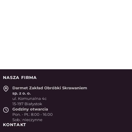
NASZA FIRMA
Darmet Zakład Obróbki Skrawaniem
sp. z o. o.
ul. Komunalna 4c
15-197 Białystok
Godziny otwarcia
Pon. - Pt.: 8:00 - 16:00
Sob.: nieczynne
KONTAKT