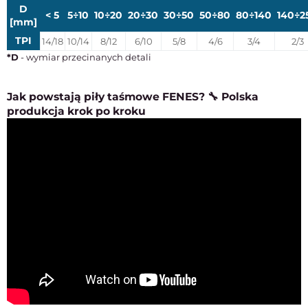
D
< 5
5÷10
10÷20
20÷30
30÷50
50÷80
80÷140
140÷2
[mm]
TPI
14/18
10/14
8/12
6/10
5/8
4/6
3/4
2/3
*D
- wymiar przecinanych detali
Jak powstają piły taśmowe FENES? 🔧 Polska
produkcja krok po kroku