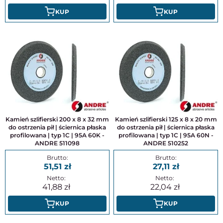
KUP
KUP
Kamień szlifierski 200 x 8 x 32 mm
Kamień szlifierski 125 x 8 x 20 mm
do ostrzenia pił | ściernica płaska
do ostrzenia pił | ściernica płaska
profilowana | typ 1C | 95A 60K -
profilowana | typ 1C | 95A 60N -
ANDRE 511098
ANDRE 510252
51,51
27,11
41,88
22,04
KUP
KUP