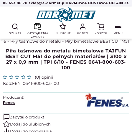
85 653 86 70
sklep@e-darmet.pl
DARMOWA DOSTAWA OD 400 ZŁ
SZUKAJ
ODSTĄPIENIA
ULUBIONE
KONTO
KOSZYK
MENU
ZWROTY
anie
Piły taśmowe do metalu
Piły bimetalowe BEST CUT M51
Piła taśmowa do metalu bimetalowa TAJFUN
BEST CUT M51 do pełnych materiałów | 3100 x
27 x 0,9 mm | TPI 6/10 - FENES 0641-800-603-
100
(0) opinii
FEN_0641-800-603-100
Producent:
Fenes
Zapytaj o produkt