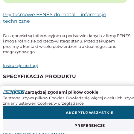
Piły taśmowe FENES do metali - informacje
techniczne
Dostępności są informacyjne na podstawie danych z firmy FENES
i mogą różnić się od rzeczywistego stanu. Przed zakupem
prosimy o kontakt w celu potwierdzenia aktualnego stanu
magazynowego.
Instrukcje obsługi
SPECYFIKACJA PRODUKTU
Długość
Zarządzaj zgodami plików cookie
3100 mm
Ta strona używa plików Cookies. Dowiedz się więcej o celu ich używ
zmiany ustawień Cookies w przeglądarce.
Szerokość x grubość
27 x 0,9 mm
AKCEPTUJ WSZYSTKIE
Typ
PREFERENCJE
M51
Regulamin
Polityka prywatności