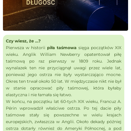
Czy wiesz, że ...?
Pierwsza w historii
piła taśmowa
sięga początków XIX
wieku. Anglik William Newberry opatentował piłę
taśmową po raz pierwszy w 1809 roku. Jednak
wynalazek ten nie przyciągnął uwagi przez wiele lat,
ponieważ jego ostrza nie były wystarczająco mocne.
Okres ten trwał około 50 lat. W międzyczasie nikt nie był
w stanie opracować piły taśmowej, która byłaby
elastyczna i nie łamała się łatwo.
W końcu, na początku lat 60-tych XIX wieku, Francuz A.
Périn wprowadził właściwe ostrza. Po tej dacie piły
taśmowe stały się powszechne w wielu krajach
europejskich, zwłaszcza w Anglii. Około dekady później
ostrza dotarły również do Ameryki Północnej, a pod