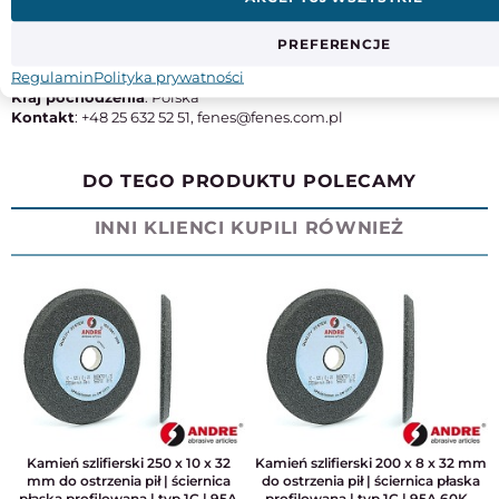
Typ
M42
PREFERENCJE
Producent
: Fabryka Narzędzi Skrawających 'FENES' S.A.
Regulamin
Polityka prywatności
Adres
: ul. gen. Franciszka Kleeberga 2, 08-110 Siedlce
Kraj pochodzenia
: Polska
Kontakt
: +48 25 632 52 51, fenes@fenes.com.pl
DO TEGO PRODUKTU POLECAMY
INNI KLIENCI KUPILI RÓWNIEŻ
Kamień szlifierski 250 x 10 x 32
Kamień szlifierski 200 x 8 x 32 mm
mm do ostrzenia pił | ściernica
do ostrzenia pił | ściernica płaska
płaska profilowana | typ 1C | 95A
profilowana | typ 1C | 95A 60K -