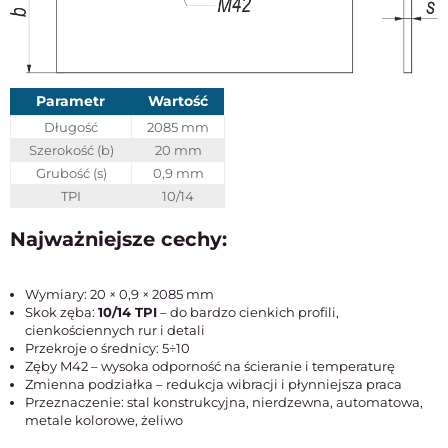
Parametr
Wartość
Długość
2085 mm
Szerokość (b)
20 mm
Grubość (s)
0,9 mm
TPI
10/14
Najważniejsze cechy:
Wymiary: 20 × 0,9 × 2085 mm
Skok zęba:
10/14 TPI
– do bardzo cienkich profili,
cienkościennych rur i detali
Przekroje o średnicy: 5÷10
Zęby M42 – wysoka odporność na ścieranie i temperaturę
Zmienna podziałka – redukcja wibracji i płynniejsza praca
Przeznaczenie: stal konstrukcyjna, nierdzewna, automatowa,
metale kolorowe, żeliwo