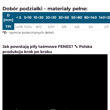
Dobór podziałki - materiały pełne:
D
< 5
5÷10
10÷20
20÷30
30÷50
50÷80
80÷140
140÷2
[mm]
TPI
14/18
10/14
8/12
6/10
5/8
4/6
3/4
2/3
*D
- wymiar przecinanych detali
Jak powstają piły taśmowe FENES? 🔧 Polska
produkcja krok po kroku