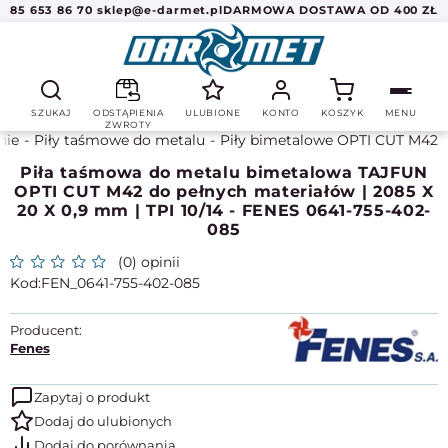
85 653 86 70
sklep@e-darmet.pl
DARMOWA DOSTAWA OD 400 ZŁ
SZUKAJ
ODSTĄPIENIA
ULUBIONE
KONTO
KOSZYK
MENU
ZWROTY
nie
Piły taśmowe do metalu
Piły bimetalowe OPTI CUT M42
Piła taśmowa do metalu bimetalowa TAJFUN
OPTI CUT M42 do pełnych materiałów | 2085 X
20 X 0,9 mm | TPI 10/14 - FENES 0641-755-402-
085
(0) opinii
FEN_0641-755-402-085
Producent:
Fenes
Zapytaj o produkt