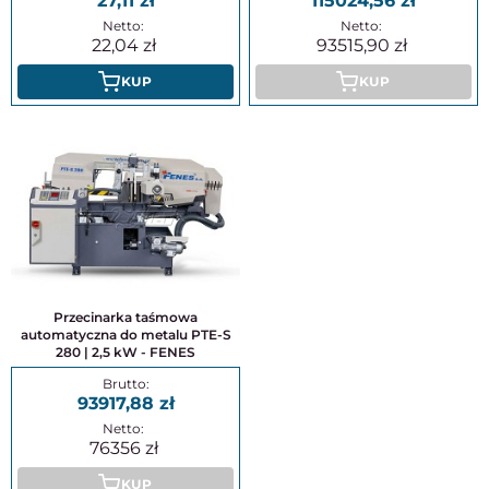
27,11
115024,56
22,04
93515,90
KUP
KUP
Przecinarka taśmowa
automatyczna do metalu PTE-S
280 | 2,5 kW - FENES
93917,88
76356
KUP