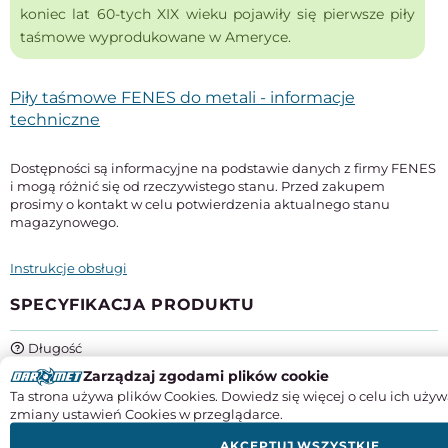
koniec lat 60-tych XIX wieku pojawiły się pierwsze piły
taśmowe wyprodukowane w Ameryce.
Piły taśmowe FENES do metali - informacje
techniczne
Dostępności są informacyjne na podstawie danych z firmy FENES
i mogą różnić się od rzeczywistego stanu. Przed zakupem
prosimy o kontakt w celu potwierdzenia aktualnego stanu
magazynowego.
Instrukcje obsługi
SPECYFIKACJA PRODUKTU
Długość
2085 mm
Zarządzaj zgodami plików cookie
Ta strona używa plików Cookies. Dowiedz się więcej o celu ich używ
Szerokość x grubość
zmiany ustawień Cookies w przeglądarce.
20 x 0,9 mm
AKCEPTUJ WSZYSTKIE