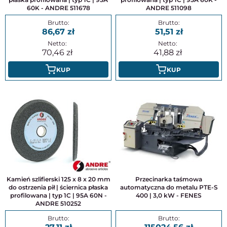
60K - ANDRE 511678
ANDRE 511098
86,67
51,51
70,46
41,88
KUP
KUP
Kamień szlifierski 125 x 8 x 20 mm
Przecinarka taśmowa
do ostrzenia pił | ściernica płaska
automatyczna do metalu PTE-S
profilowana | typ 1C | 95A 60N -
400 | 3,0 kW - FENES
ANDRE 510252