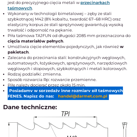
jest do precyzyjnego cięcia metali w
przecinarkach
taśmowych
.
Wykonany w technologii bimetalowej – zęby ze stali
szybkotnącej M42 (8% kobaltu, twardość 67–68 HRC) oraz
elastyczny korpus ze stali sprężynowej gwarantują wysoką
trwałość i odporność na pękanie.
Piła taśmowa TAJFUN od długości 2085 mm przeznaczona do
cięcia materiałów pełnych
.
Umożliwia cięcie elementów pojedynczych, jak również
w
pakietach
.
Zalecana do przecinania stali: konstrukcyjnych węglowych,
automatowych, łożyskowych, sprężynowych, narzędziowych
węglowych i stopowych, szybkotnących i metali kolorowych.
Rodzaj podziałki: zmienna.
Sposób rozwarcia Rp: rozwarcie przemienne.
Piłę należy docierać przez około 15 min.
Posiadamy w sprzedaży inne rozmiary pił taśmowych
FENES. Napisz do nas:
handel@darmet.com.pl
Dane techniczne: