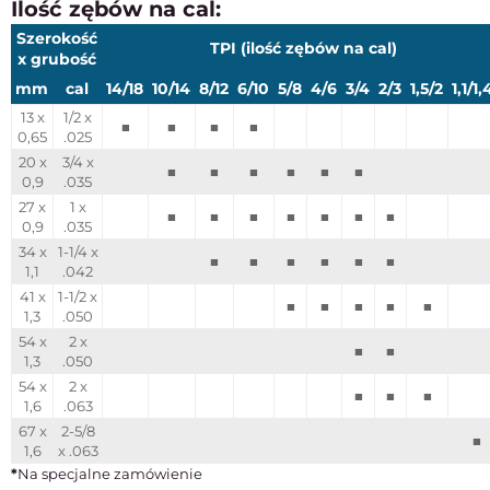
Ilość zębów na cal:
Szerokość
TPI (ilość zębów na cal)
x grubość
mm
cal
14/18
10/14
8/12
6/10
5/8
4/6
3/4
2/3
1,5/2
1,1/1,
13 x
1/2 x
■
■
■
■
0,65
.025
20 x
3/4 x
■
■
■
■
■
■
0,9
.035
27 x
1 x
■
■
■
■
■
■
■
0,9
.035
34 x
1-1/4 x
■
■
■
■
■
■
1,1
.042
41 x
1-1/2 x
■
■
■
■
■
1,3
.050
54 x
2 x
■
■
1,3
.050
54 x
2 x
■
■
■
1,6
.063
67 x
2-5/8
■
1,6
x .063
*
Na specjalne zamówienie