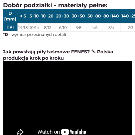
Dobór podziałki - materiały pełne:
D
< 5
5÷10
10÷20
20÷30
30÷50
50÷80
80÷140
140÷2
[mm]
TPI
14/18
10/14
8/12
6/10
5/8
4/6
3/4
2/3
*D
- wymiar przecinanych detali
Jak powstają piły taśmowe FENES? 🔧 Polska
produkcja krok po kroku