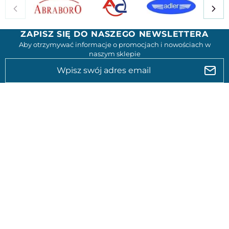
ZAPISZ SIĘ DO NASZEGO NEWSLETTERA
Aby otrzymywać informacje o promocjach i nowościach w
naszym sklepie