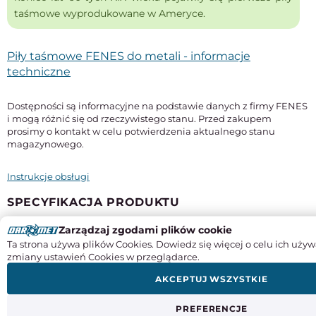
taśmowe wyprodukowane w Ameryce.
Piły taśmowe FENES do metali - informacje
techniczne
Dostępności są informacyjne na podstawie danych z firmy FENES
i mogą różnić się od rzeczywistego stanu. Przed zakupem
prosimy o kontakt w celu potwierdzenia aktualnego stanu
magazynowego.
Instrukcje obsługi
SPECYFIKACJA PRODUKTU
Zarządzaj zgodami plików cookie
Długość
Ta strona używa plików Cookies. Dowiedz się więcej o celu ich używ
2450 mm
zmiany ustawień Cookies w przeglądarce.
Szerokość x grubość
AKCEPTUJ WSZYSTKIE
27 x 0,9 mm
Typ
PREFERENCJE