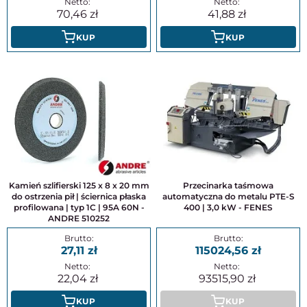
70,46
41,88
KUP
KUP
Kamień szlifierski 125 x 8 x 20 mm
Przecinarka taśmowa
do ostrzenia pił | ściernica płaska
automatyczna do metalu PTE-S
profilowana | typ 1C | 95A 60N -
400 | 3,0 kW - FENES
ANDRE 510252
27,11
115024,56
22,04
93515,90
KUP
KUP