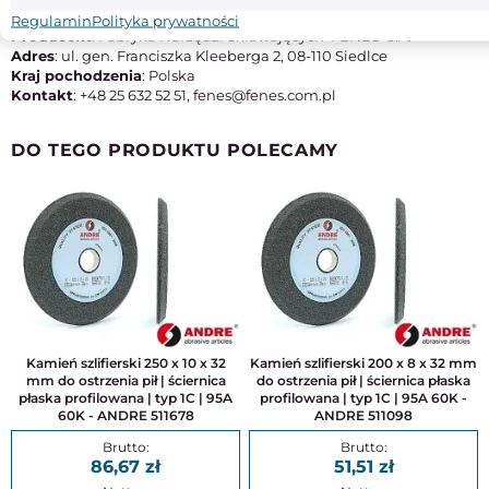
M42
Regulamin
Polityka prywatności
Producent
: Fabryka Narzędzi Skrawających 'FENES' S.A.
Adres
: ul. gen. Franciszka Kleeberga 2, 08-110 Siedlce
Kraj pochodzenia
: Polska
Kontakt
: +48 25 632 52 51, fenes@fenes.com.pl
DO TEGO PRODUKTU POLECAMY
Kamień szlifierski 250 x 10 x 32
Kamień szlifierski 200 x 8 x 32 mm
mm do ostrzenia pił | ściernica
do ostrzenia pił | ściernica płaska
płaska profilowana | typ 1C | 95A
profilowana | typ 1C | 95A 60K -
60K - ANDRE 511678
ANDRE 511098
86,67
51,51