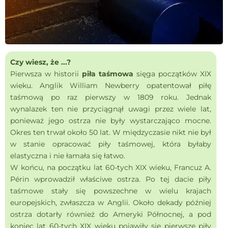
Czy wiesz, że ...?
Pierwsza w historii
piła taśmowa
sięga początków XIX
wieku. Anglik William Newberry opatentował piłę
taśmową po raz pierwszy w 1809 roku. Jednak
wynalazek ten nie przyciągnął uwagi przez wiele lat,
ponieważ jego ostrza nie były wystarczająco mocne.
Okres ten trwał około 50 lat. W międzyczasie nikt nie był
w stanie opracować piły taśmowej, która byłaby
elastyczna i nie łamała się łatwo.
W końcu, na początku lat 60-tych XIX wieku, Francuz A.
Périn wprowadził właściwe ostrza. Po tej dacie piły
taśmowe stały się powszechne w wielu krajach
europejskich, zwłaszcza w Anglii. Około dekady później
ostrza dotarły również do Ameryki Północnej, a pod
koniec lat 60-tych XIX wieku pojawiły się pierwsze piły