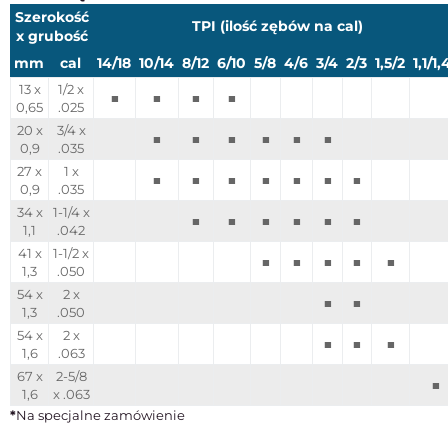
Szerokość
TPI (ilość zębów na cal)
x grubość
mm
cal
14/18
10/14
8/12
6/10
5/8
4/6
3/4
2/3
1,5/2
1,1/1,
13 x
1/2 x
■
■
■
■
0,65
.025
20 x
3/4 x
■
■
■
■
■
■
0,9
.035
27 x
1 x
■
■
■
■
■
■
■
0,9
.035
34 x
1-1/4 x
■
■
■
■
■
■
1,1
.042
41 x
1-1/2 x
■
■
■
■
■
1,3
.050
54 x
2 x
■
■
1,3
.050
54 x
2 x
■
■
■
1,6
.063
67 x
2-5/8
■
1,6
x .063
*
Na specjalne zamówienie