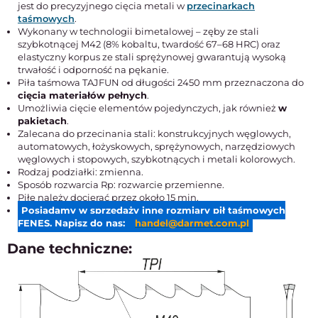
jest do precyzyjnego cięcia metali w
przecinarkach
taśmowych
.
Wykonany w technologii bimetalowej – zęby ze stali
szybkotnącej M42 (8% kobaltu, twardość 67–68 HRC) oraz
elastyczny korpus ze stali sprężynowej gwarantują wysoką
trwałość i odporność na pękanie.
Piła taśmowa TAJFUN od długości 2450 mm przeznaczona do
cięcia materiałów pełnych
.
Umożliwia cięcie elementów pojedynczych, jak również
w
pakietach
.
Zalecana do przecinania stali: konstrukcyjnych węglowych,
automatowych, łożyskowych, sprężynowych, narzędziowych
węglowych i stopowych, szybkotnących i metali kolorowych.
Rodzaj podziałki: zmienna.
Sposób rozwarcia Rp: rozwarcie przemienne.
Piłę należy docierać przez około 15 min.
Posiadamy w sprzedaży inne rozmiary pił taśmowych
FENES. Napisz do nas:
handel@darmet.com.pl
Dane techniczne: