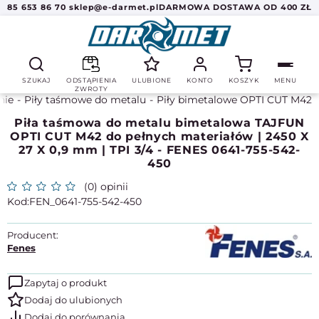
85 653 86 70
sklep@e-darmet.pl
DARMOWA DOSTAWA OD 400 ZŁ
SZUKAJ
ODSTĄPIENIA
ULUBIONE
KONTO
KOSZYK
MENU
ZWROTY
nie
Piły taśmowe do metalu
Piły bimetalowe OPTI CUT M42
Piła taśmowa do metalu bimetalowa TAJFUN
OPTI CUT M42 do pełnych materiałów | 2450 X
27 X 0,9 mm | TPI 3/4 - FENES 0641-755-542-
450
(0) opinii
FEN_0641-755-542-450
Producent:
Fenes
Zapytaj o produkt