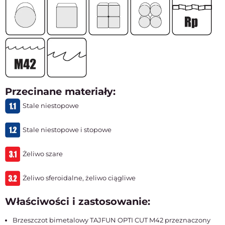
Przecinane materiały:
Stale niestopowe
Stale niestopowe i stopowe
Żeliwo szare
Żeliwo sferoidalne, żeliwo ciągliwe
Właściwości i zastosowanie:
Brzeszczot bimetalowy TAJFUN OPTI CUT M42 przeznaczony