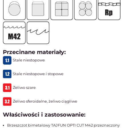
Przecinane materiały:
Stale niestopowe
Stale niestopowe i stopowe
Żeliwo szare
Żeliwo sferoidalne, żeliwo ciągliwe
Właściwości i zastosowanie:
Brzeszczot bimetalowy TAJFUN OPTI CUT M42 przeznaczony