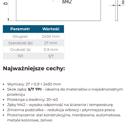
Parametr
Wartość
Długość
2450 mm
Szerokość (b)
27 mm
Grubość (s)
0,9 mm
TPI
5/7
Najważniejsze cechy:
Wymiary: 27 × 0,9 × 2450 mm
Skok zęba:
5/7 TPI
– idealna do materiałów o niejednorodnym
przekroju
Przekroje o średnicy: 20÷40
Zęby M42 – wysoka odporność na ścieranie i temperaturę
Zmienna podziałka – redukcja wibracji i płynniejsza praca
Przeznaczenie: stal konstrukcyjna, nierdzewna, automatowa,
metale kolorowe, żeliwo