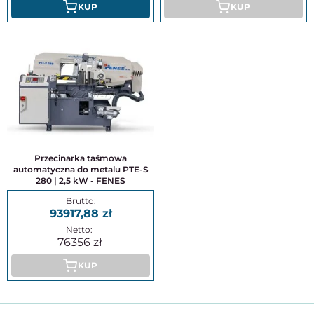
KUP
KUP
Przecinarka taśmowa
automatyczna do metalu PTE-S
280 | 2,5 kW - FENES
93917,88
76356
KUP