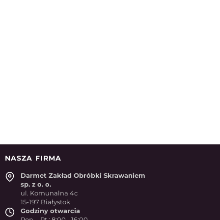
NASZA FIRMA
Darmet Zakład Obróbki Skrawaniem
sp. z o. o.
ul. Komunalna 4c
15-197 Białystok
Godziny otwarcia
Pon. - Pt.: 8:00 - 16:00