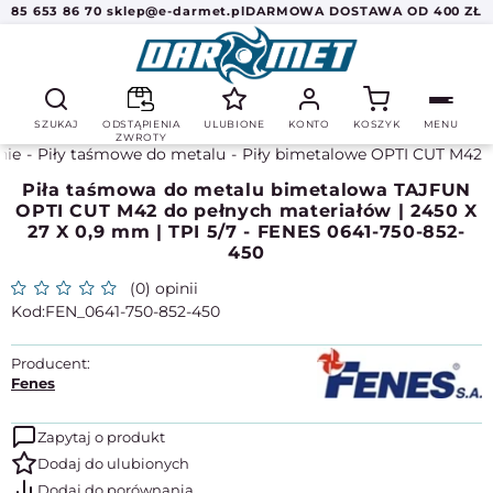
85 653 86 70
sklep@e-darmet.pl
DARMOWA DOSTAWA OD 400 ZŁ
SZUKAJ
ODSTĄPIENIA
ULUBIONE
KONTO
KOSZYK
MENU
ZWROTY
nie
Piły taśmowe do metalu
Piły bimetalowe OPTI CUT M42
Piła taśmowa do metalu bimetalowa TAJFUN
OPTI CUT M42 do pełnych materiałów | 2450 X
27 X 0,9 mm | TPI 5/7 - FENES 0641-750-852-
450
(0) opinii
FEN_0641-750-852-450
Producent:
Fenes
Zapytaj o produkt