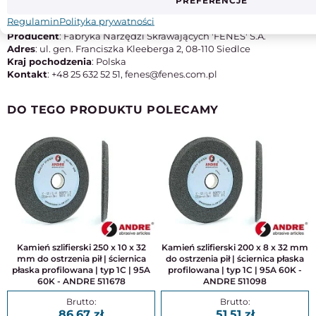
PREFERENCJE
Typ
M42
Regulamin
Polityka prywatności
Producent
: Fabryka Narzędzi Skrawających 'FENES' S.A.
Adres
: ul. gen. Franciszka Kleeberga 2, 08-110 Siedlce
Kraj pochodzenia
: Polska
Kontakt
: +48 25 632 52 51, fenes@fenes.com.pl
DO TEGO PRODUKTU POLECAMY
Kamień szlifierski 250 x 10 x 32
Kamień szlifierski 200 x 8 x 32 mm
mm do ostrzenia pił | ściernica
do ostrzenia pił | ściernica płaska
płaska profilowana | typ 1C | 95A
profilowana | typ 1C | 95A 60K -
60K - ANDRE 511678
ANDRE 511098
86,67
51,51