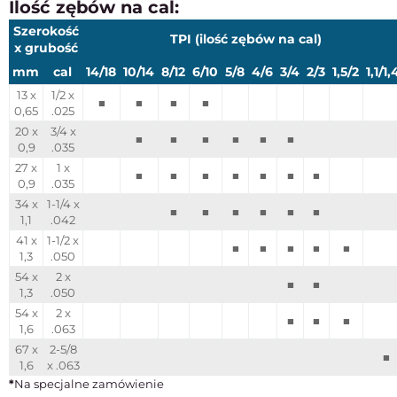
Ilość zębów na cal:
Szerokość
TPI (ilość zębów na cal)
x grubość
mm
cal
14/18
10/14
8/12
6/10
5/8
4/6
3/4
2/3
1,5/2
1,1/1,
13 x
1/2 x
■
■
■
■
0,65
.025
20 x
3/4 x
■
■
■
■
■
■
0,9
.035
27 x
1 x
■
■
■
■
■
■
■
0,9
.035
34 x
1-1/4 x
■
■
■
■
■
■
1,1
.042
41 x
1-1/2 x
■
■
■
■
■
1,3
.050
54 x
2 x
■
■
1,3
.050
54 x
2 x
■
■
■
1,6
.063
67 x
2-5/8
■
1,6
x .063
*
Na specjalne zamówienie