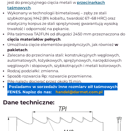
jest do precyzyjnego cięcia metali w
przecinarkach
taśmowych
.
Wykonany w technologii bimetalowej – zęby ze stali
szybkotnącej M42 (8% kobaltu, twardość 67–68 HRC) oraz
elastyczny korpus ze stali sprężynowej gwarantują wysoką
trwałość i odporność na pękanie.
Piła taśmowa TAJFUN od długości 2450 mm przeznaczona do
cięcia materiałów pełnych
.
Umożliwia cięcie elementów pojedynczych, jak również
w
pakietach
.
Zalecana do przecinania stali: konstrukcyjnych węglowych,
automatowych, łożyskowych, sprężynowych, narzędziowych
węglowych i stopowych, szybkotnących i metali kolorowych.
Rodzaj podziałki: zmienna.
Sposób rozwarcia Rp: rozwarcie przemienne.
Piłę należy docierać przez około 15 min.
Posiadamy w sprzedaży inne rozmiary pił taśmowych
FENES. Napisz do nas:
handel@darmet.com.pl
Dane techniczne: