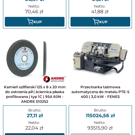
70,46
41,88
KUP
KUP
Kamień szlifierski 125 x 8 x 20 mm
Przecinarka taśmowa
do ostrzenia pił | ściernica płaska
automatyczna do metalu PTE-S
profilowana | typ 1C | 95A 60N -
400 | 3,0 kW - FENES
ANDRE 510252
27,11
115024,56
22,04
93515,90