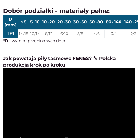
Dobór podziałki - materiały pełne:
D
< 5
5÷10
10÷20
20÷30
30÷50
50÷80
80÷140
140÷2
[mm]
TPI
14/18
10/14
8/12
6/10
5/8
4/6
3/4
2/3
*D
- wymiar przecinanych detali
Jak powstają piły taśmowe FENES? 🔧 Polska
produkcja krok po kroku