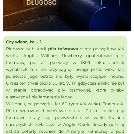
Czy wiesz, że ...?
Pierwsza w historii
piła taśmowa
sięga początków XIX
wieku. Anglik William Newberry opatentował piłę
taśmową po raz pierwszy w 1809 roku. Jednak
wynalazek ten nie przyciągnął uwagi przez wiele lat,
ponieważ jego ostrza nie były wystarczająco mocne.
Okres ten trwał około 50 lat. W międzyczasie nikt nie był
w stanie opracować piły taśmowej, która byłaby
elastyczna i nie łamała się łatwo.
W końcu, na początku lat 60-tych XIX wieku, Francuz A.
Périn wprowadził właściwe ostrza. Po tej dacie piły
taśmowe stały się powszechne w wielu krajach
europejskich, zwłaszcza w Anglii. Około dekady później
ostrza dotarły również do Ameryki Północnej, a pod