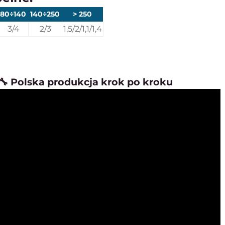
80÷140
140÷250
> 250
3/4
2/3
1,5/2/1,1/1,4
🔧 Polska produkcja krok po kroku