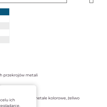
ch przekrojów metali
 i temperaturę
nniejsza praca
ewna, automatowa, metale kolorowe, żeliwo
celu ich
zeglądarce.