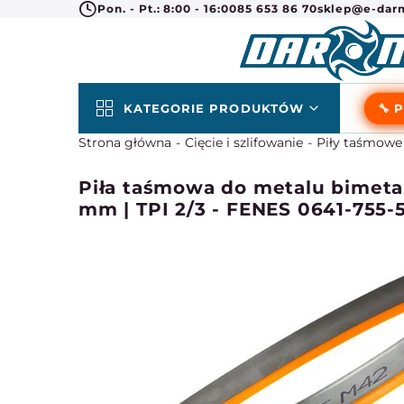
Pon. - Pt.: 8:00 - 16:00
85 653 86 70
sklep@e-darm
KATEGORIE PRODUKTÓW
🔧 
Strona główna
Cięcie i szlifowanie
Piły taśmowe
Piła taśmowa do metalu bimeta
mm | TPI 2/3 - FENES 0641-755-