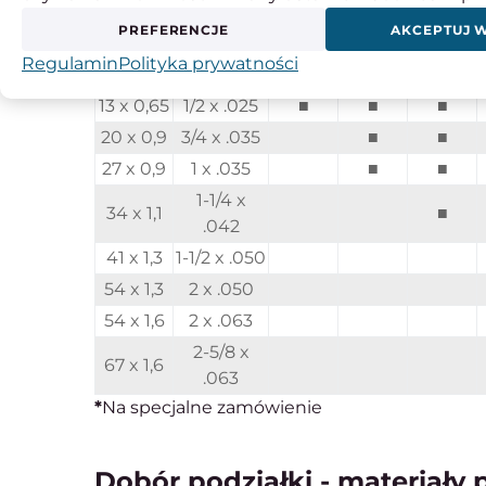
Ilość zębów na cal:
PREFERENCJE
AKCEPTUJ 
Szerokość x grubość
Regulamin
Polityka prywatności
mm
cal
14/18
10/14
8/12
13 x 0,65
1/2 x .025
■
■
■
20 x 0,9
3/4 x .035
■
■
27 x 0,9
1 x .035
■
■
1-1/4 x
34 x 1,1
■
.042
41 x 1,3
1-1/2 x .050
54 x 1,3
2 x .050
54 x 1,6
2 x .063
2-5/8 x
67 x 1,6
.063
*
Na specjalne zamówienie
Dobór podziałki - materiały 