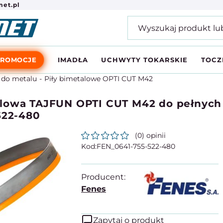
et.pl
PROMOCJE
IMADŁA
UCHWYTY TOKARSKIE
TOCZ
 do metalu
Piły bimetalowe OPTI CUT M42
lowa TAJFUN OPTI CUT M42 do pełnych m
522-480
(0) opinii
FEN_0641-755-522-480
Producent:
Fenes
Zapytaj o produkt