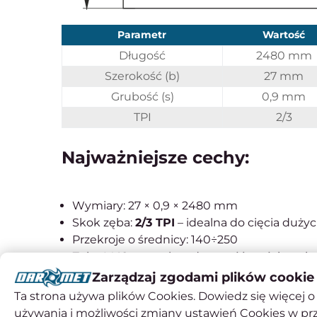
Parametr
Wartość
Długość
2480 mm
Szerokość (b)
27 mm
Grubość (s)
0,9 mm
TPI
2/3
Najważniejsze cechy:
Wymiary: 27 × 0,9 × 2480 mm
Skok zęba:
2/3 TPI
– idealna do cięcia duży
Przekroje o średnicy: 140÷250
Zęby M42 – wysoka odporność na ścieranie
Zmienna podziałka – redukcja wibracji i pły
Zarządzaj zgodami plików cookie
Przeznaczenie: stal konstrukcyjna, nierdz
Ta strona używa plików Cookies. Dowiedz się więcej o 
używania i możliwości zmiany ustawień Cookies w pr