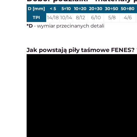
D [mm]
< 5
5÷10
10÷20
20÷30
30÷50
50÷80
TPI
14/18
10/14
8/12
6/10
5/8
4/6
*D
- wymiar przecinanych detali
Jak powstają piły taśmowe FENES? 