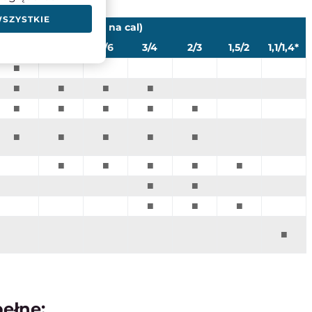
WSZYSTKIE
TPI (ilość zębów na cal)
6/10
5/8
4/6
3/4
2/3
1,5/2
1,1/1,4*
■
■
■
■
■
■
■
■
■
■
■
■
■
■
■
■
■
■
■
■
■
■
■
■
■
■
pełne: