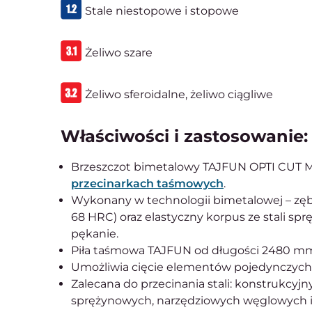
Stale niestopowe i stopowe
Żeliwo szare
Żeliwo sferoidalne, żeliwo ciągliwe
Właściwości i zastosowanie:
Brzeszczot bimetalowy TAJFUN OPTI CUT M4
przecinarkach taśmowych
.
Wykonany w technologii bimetalowej – zęby
68 HRC) oraz elastyczny korpus ze stali sp
pękanie.
Piła taśmowa TAJFUN od długości 2480 m
Umożliwia cięcie elementów pojedynczych,
Zalecana do przecinania stali: konstrukcy
sprężynowych, narzędziowych węglowych i 