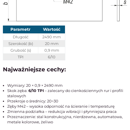
Parametr
Wartość
Długość
2490 mm
Szerokość (b)
20 mm
Grubość (s)
0,9 mm
TPI
6/10
Najważniejsze cechy:
Wymiary: 20 × 0,9 × 2490 mm
Skok zęba:
6/10 TPI
– zalecany do cienkościennych rur i profili
stalowych
Przekroje o średnicy: 20÷30
Zęby M42 – wysoka odporność na ścieranie i temperaturę
Zmienna podziałka – redukcja wibracji i płynniejsza praca
Przeznaczenie: stal konstrukcyjna, nierdzewna, automatowa,
metale kolorowe, żeliwo