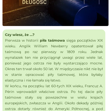
Czy wiesz, że ...?
Pierwsza w historii
piła taśmowa
sięga początków XIX
wieku. Anglik William Newberry opatentował piłę
taśmową po raz pierwszy w 1809 roku. Jednak
wynalazek ten nie przyciągnął uwagi przez wiele lat,
ponieważ jego ostrza nie były wystarczająco mocne.
Okres ten trwał około 50 lat. W międzyczasie nikt nie był
w stanie opracować piły taśmowej, która byłaby
elastyczna i nie łamała się łatwo.
W końcu, na początku lat 60-tych XIX wieku, Francuz A.
Périn wprowadził właściwe ostrza. Po tej dacie piły
taśmowe stały się powszechne w wielu krajach
europejskich, zwłaszcza w Anglii. Około dekady później
ostrza dotarły również do Ameryki Północnej, a pod