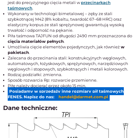
jest do precyzyjnego cięcia metali w
przecinarkach
taśmowych
.
Wykonany w technologii bimetalowej – zęby ze stali
szybkotnącej M42 (8% kobaltu, twardość 67–68 HRC) oraz
elastyczny korpus ze stali sprężynowej gwarantują wysoką
trwałość i odporność na pękanie.
Piła taśmowa TAJFUN od długości 2490 mm przeznaczona do
cięcia materiałów pełnych
.
Umożliwia cięcie elementów pojedynczych, jak również
w
pakietach
.
Zalecana do przecinania stali: konstrukcyjnych węglowych,
automatowych, łożyskowych, sprężynowych, narzędziowych
węglowych i stopowych, szybkotnących i metali kolorowych.
Rodzaj podziałki: zmienna.
Sposób rozwarcia Rp: rozwarcie przemienne.
Piłę należy docierać przez około 15 min.
Posiadamy w sprzedaży inne rozmiary pił taśmowych
FENES. Napisz do nas:
handel@darmet.com.pl
Dane techniczne: