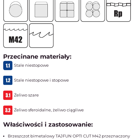
Przecinane materiały:
Stale niestopowe
Stale niestopowe i stopowe
Żeliwo szare
Żeliwo sferoidalne, żeliwo ciągliwe
Właściwości i zastosowanie:
Brzeszczot bimetalowy TAJFUN OPTI CUT M42 przeznaczony