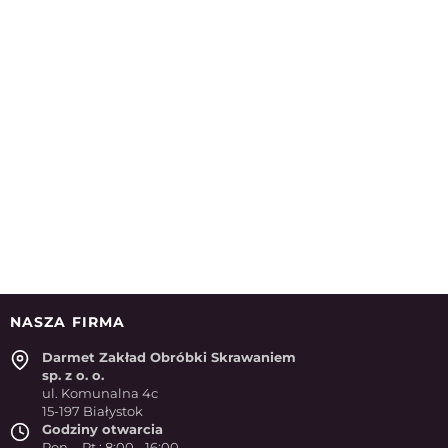
NASZA FIRMA
Darmet Zakład Obróbki Skrawaniem
sp. z o. o.
ul. Komunalna 4c
15-197 Białystok
Godziny otwarcia
Pon. - Pt.: 8:00 - 16:00