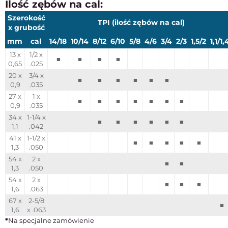
Ilość zębów na cal:
Szerokość
TPI (ilość zębów na cal)
x grubość
mm
cal
14/18
10/14
8/12
6/10
5/8
4/6
3/4
2/3
1,5/2
1,1/1,
13 x
1/2 x
■
■
■
■
0,65
.025
20 x
3/4 x
■
■
■
■
■
■
0,9
.035
27 x
1 x
■
■
■
■
■
■
■
0,9
.035
34 x
1-1/4 x
■
■
■
■
■
■
1,1
.042
41 x
1-1/2 x
■
■
■
■
■
1,3
.050
54 x
2 x
■
■
1,3
.050
54 x
2 x
■
■
■
1,6
.063
67 x
2-5/8
■
1,6
x .063
*
Na specjalne zamówienie