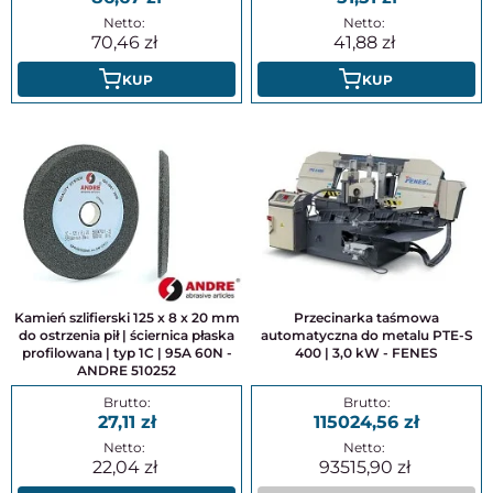
70,46
41,88
KUP
KUP
Kamień szlifierski 125 x 8 x 20 mm
Przecinarka taśmowa
do ostrzenia pił | ściernica płaska
automatyczna do metalu PTE-S
profilowana | typ 1C | 95A 60N -
400 | 3,0 kW - FENES
ANDRE 510252
27,11
115024,56
22,04
93515,90