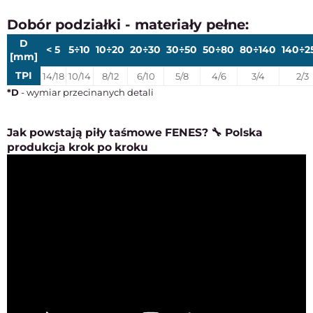
Dobór podziałki - materiały pełne:
D
< 5
5÷10
10÷20
20÷30
30÷50
50÷80
80÷140
140÷2
[mm]
TPI
14/18
10/14
8/12
6/10
5/8
4/6
3/4
2/3
*D
- wymiar przecinanych detali
Jak powstają piły taśmowe FENES? 🔧 Polska
produkcja krok po kroku