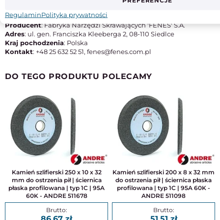
PREFERENCJE
Typ
M42
Regulamin
Polityka prywatności
Producent
: Fabryka Narzędzi Skrawających 'FENES' S.A.
Adres
: ul. gen. Franciszka Kleeberga 2, 08-110 Siedlce
Kraj pochodzenia
: Polska
Kontakt
: +48 25 632 52 51, fenes@fenes.com.pl
DO TEGO PRODUKTU POLECAMY
Kamień szlifierski 250 x 10 x 32
Kamień szlifierski 200 x 8 x 32 mm
mm do ostrzenia pił | ściernica
do ostrzenia pił | ściernica płaska
płaska profilowana | typ 1C | 95A
profilowana | typ 1C | 95A 60K -
60K - ANDRE 511678
ANDRE 511098
86,67
51,51