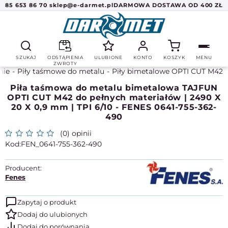
85 653 86 70
sklep@e-darmet.pl
DARMOWA DOSTAWA OD 400 ZŁ
SZUKAJ
ODSTĄPIENIA
ULUBIONE
KONTO
KOSZYK
MENU
ZWROTY
nie
Piły taśmowe do metalu
Piły bimetalowe OPTI CUT M42
Piła taśmowa do metalu bimetalowa TAJFUN
OPTI CUT M42 do pełnych materiałów | 2490 X
20 X 0,9 mm | TPI 6/10 - FENES 0641-755-362-
490
(0) opinii
FEN_0641-755-362-490
Producent:
Fenes
Zapytaj o produkt