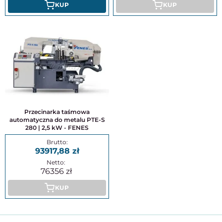
KUP
KUP
Przecinarka taśmowa
automatyczna do metalu PTE-S
280 | 2,5 kW - FENES
93917,88
76356
KUP