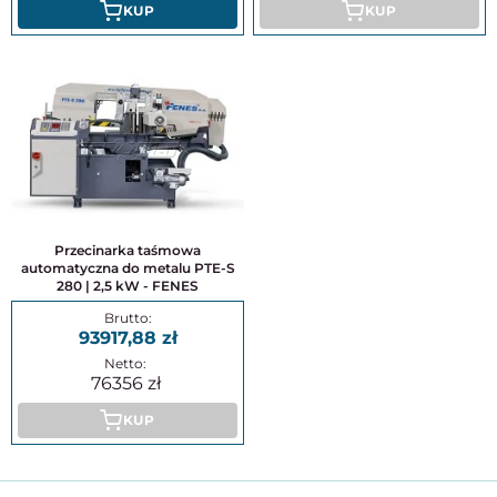
KUP
KUP
Przecinarka taśmowa
automatyczna do metalu PTE-S
280 | 2,5 kW - FENES
93917,88
76356
KUP