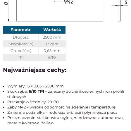
Parametr
Wartość
Długość
2500 mm
Szerokość (b)
13 mm
Grubość (s)
0,65 mm
TPI
6/10
Najważniejsze cechy:
Wymiary: 13 × 0,65 × 2500 mm
Skok zęba:
6/10 TPI
– zalecany do cienkościennych rur i profili
stalowych
Przekroje o średnicy: 20÷30
Zęby M42 – wysoka odporność na ścieranie i temperaturę
Zmienna podziałka – redukcja wibracji i płynniejsza praca
Przeznaczenie: stal konstrukcyjna, nierdzewna, automatowa,
metale kolorowe, żeliwo