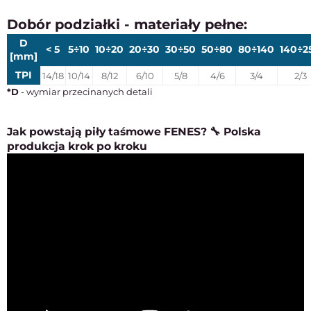
Dobór podziałki - materiały pełne:
D
< 5
5÷10
10÷20
20÷30
30÷50
50÷80
80÷140
140÷2
[mm]
TPI
14/18
10/14
8/12
6/10
5/8
4/6
3/4
2/3
*D
- wymiar przecinanych detali
Jak powstają piły taśmowe FENES? 🔧 Polska
produkcja krok po kroku