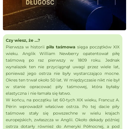
Czy wiesz, że ...?
Pierwsza w historii
piła taśmowa
sięga początków XIX
wieku. Anglik William Newberry opatentował piłę
taśmową po raz pierwszy w 1809 roku. Jednak
wynalazek ten nie przyciągnął uwagi przez wiele lat,
ponieważ jego ostrza nie były wystarczająco mocne.
Okres ten trwał około 50 lat. W międzyczasie nikt nie był
w stanie opracować piły taśmowej, która byłaby
elastyczna i nie łamała się łatwo.
W końcu, na początku lat 60-tych XIX wieku, Francuz A.
Périn wprowadził właściwe ostrza. Po tej dacie piły
taśmowe stały się powszechne w wielu krajach
europejskich, zwłaszcza w Anglii. Około dekady później
ostrza dotarły również do Ameryki Północnej, a pod