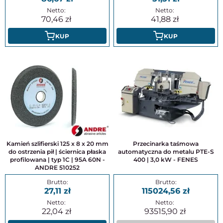
70,46
41,88
KUP
KUP
Kamień szlifierski 125 x 8 x 20 mm
Przecinarka taśmowa
do ostrzenia pił | ściernica płaska
automatyczna do metalu PTE-S
profilowana | typ 1C | 95A 60N -
400 | 3,0 kW - FENES
ANDRE 510252
27,11
115024,56
22,04
93515,90