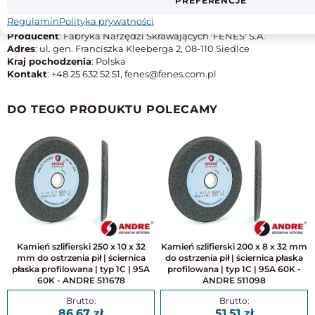
PREFERENCJE
Typ
M42
Regulamin
Polityka prywatności
Producent
: Fabryka Narzędzi Skrawających 'FENES' S.A.
Adres
: ul. gen. Franciszka Kleeberga 2, 08-110 Siedlce
Kraj pochodzenia
: Polska
Kontakt
: +48 25 632 52 51, fenes@fenes.com.pl
DO TEGO PRODUKTU POLECAMY
Kamień szlifierski 250 x 10 x 32
Kamień szlifierski 200 x 8 x 32 mm
mm do ostrzenia pił | ściernica
do ostrzenia pił | ściernica płaska
płaska profilowana | typ 1C | 95A
profilowana | typ 1C | 95A 60K -
60K - ANDRE 511678
ANDRE 511098
86,67
51,51