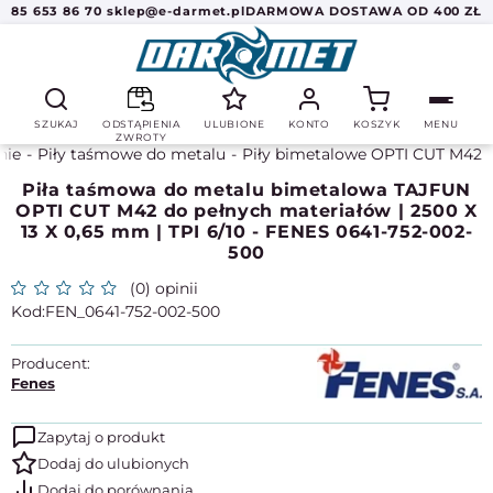
85 653 86 70
sklep@e-darmet.pl
DARMOWA DOSTAWA OD 400 ZŁ
SZUKAJ
ODSTĄPIENIA
ULUBIONE
KONTO
KOSZYK
MENU
ZWROTY
nie
Piły taśmowe do metalu
Piły bimetalowe OPTI CUT M42
Piła taśmowa do metalu bimetalowa TAJFUN
OPTI CUT M42 do pełnych materiałów | 2500 X
13 X 0,65 mm | TPI 6/10 - FENES 0641-752-002-
500
(0) opinii
FEN_0641-752-002-500
Producent:
Fenes
Zapytaj o produkt