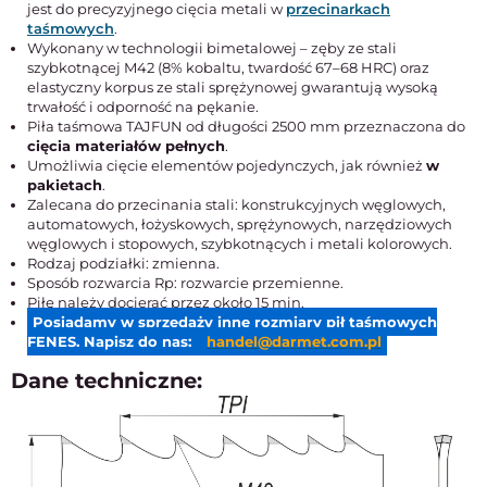
jest do precyzyjnego cięcia metali w
przecinarkach
taśmowych
.
Wykonany w technologii bimetalowej – zęby ze stali
szybkotnącej M42 (8% kobaltu, twardość 67–68 HRC) oraz
elastyczny korpus ze stali sprężynowej gwarantują wysoką
trwałość i odporność na pękanie.
Piła taśmowa TAJFUN od długości 2500 mm przeznaczona do
cięcia materiałów pełnych
.
Umożliwia cięcie elementów pojedynczych, jak również
w
pakietach
.
Zalecana do przecinania stali: konstrukcyjnych węglowych,
automatowych, łożyskowych, sprężynowych, narzędziowych
węglowych i stopowych, szybkotnących i metali kolorowych.
Rodzaj podziałki: zmienna.
Sposób rozwarcia Rp: rozwarcie przemienne.
Piłę należy docierać przez około 15 min.
Posiadamy w sprzedaży inne rozmiary pił taśmowych
FENES. Napisz do nas:
handel@darmet.com.pl
Dane techniczne: