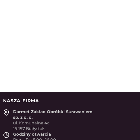
NASZA FIRMA
Darmet Zakład Obróbki Skrawaniem
sp. z o. o.
ul. Komunalna 4c
15-197 Białystok
Godziny otwarcia
Pon. - Pt.: 8:00 - 16:00