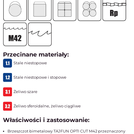
Przecinane materiały:
Stale niestopowe
Stale niestopowe i stopowe
Żeliwo szare
Żeliwo sferoidalne, żeliwo ciągliwe
Właściwości i zastosowanie:
Brzeszczot bimetalowy TAJFUN OPTI CUT M42 przeznaczony