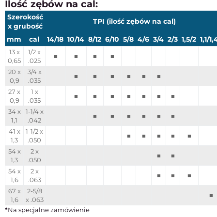
Ilość zębów na cal:
Szerokość
TPI (ilość zębów na cal)
x grubość
mm
cal
14/18
10/14
8/12
6/10
5/8
4/6
3/4
2/3
1,5/2
1,1/1,
13 x
1/2 x
■
■
■
■
0,65
.025
20 x
3/4 x
■
■
■
■
■
■
0,9
.035
27 x
1 x
■
■
■
■
■
■
■
0,9
.035
34 x
1-1/4 x
■
■
■
■
■
■
1,1
.042
41 x
1-1/2 x
■
■
■
■
■
1,3
.050
54 x
2 x
■
■
1,3
.050
54 x
2 x
■
■
■
1,6
.063
67 x
2-5/8
■
1,6
x .063
*
Na specjalne zamówienie