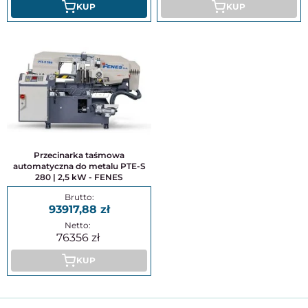
KUP
KUP
Przecinarka taśmowa
automatyczna do metalu PTE-S
280 | 2,5 kW - FENES
93917,88
76356
KUP