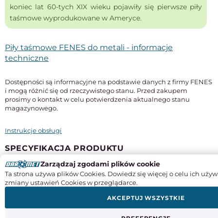
koniec lat 60-tych XIX wieku pojawiły się pierwsze piły
taśmowe wyprodukowane w Ameryce.
Piły taśmowe FENES do metali - informacje
techniczne
Dostępności są informacyjne na podstawie danych z firmy FENES
i mogą różnić się od rzeczywistego stanu. Przed zakupem
prosimy o kontakt w celu potwierdzenia aktualnego stanu
magazynowego.
Instrukcje obsługi
SPECYFIKACJA PRODUKTU
Zarządzaj zgodami plików cookie
Długość
Ta strona używa plików Cookies. Dowiedz się więcej o celu ich używ
2650 mm
zmiany ustawień Cookies w przeglądarce.
Szerokość x grubość
AKCEPTUJ WSZYSTKIE
27 x 0,9 mm