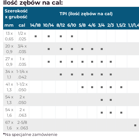
Ilość zębów na cal:
Szerokość
TPI (ilość zębów na cal)
x grubość
mm
cal
14/18
10/14
8/12
6/10
5/8
4/6
3/4
2/3
1,5/2
1,1/1,
13 x
1/2 x
■
■
■
■
0,65
.025
20 x
3/4 x
■
■
■
■
■
■
0,9
.035
27 x
1 x
■
■
■
■
■
■
■
0,9
.035
34 x
1-1/4 x
■
■
■
■
■
■
1,1
.042
41 x
1-1/2 x
■
■
■
■
■
1,3
.050
54 x
2 x
■
■
1,3
.050
54 x
2 x
■
■
■
1,6
.063
67 x
2-5/8
■
1,6
x .063
*
Na specjalne zamówienie