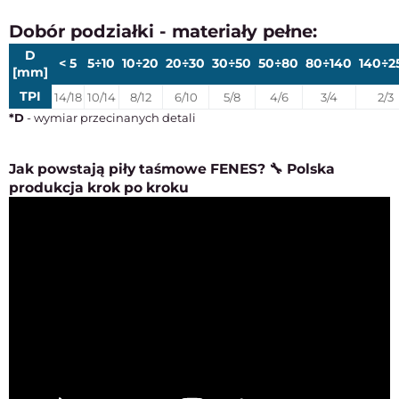
Dobór podziałki - materiały pełne:
D
< 5
5÷10
10÷20
20÷30
30÷50
50÷80
80÷140
140÷2
[mm]
TPI
14/18
10/14
8/12
6/10
5/8
4/6
3/4
2/3
*D
- wymiar przecinanych detali
Jak powstają piły taśmowe FENES? 🔧 Polska
produkcja krok po kroku