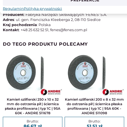
PREFERENCJE
Typ
M42
Regulamin
Polityka prywatności
Producent
: Fabryka Narzędzi Skrawających 'FENES' S.A.
Adres
: ul. gen. Franciszka Kleeberga 2, 08-110 Siedlce
Kraj pochodzenia
: Polska
Kontakt
: +48 25 632 52 51, fenes@fenes.com.pl
DO TEGO PRODUKTU POLECAMY
Kamień szlifierski 250 x 10 x 32
Kamień szlifierski 200 x 8 x 32 mm
mm do ostrzenia pił | ściernica
do ostrzenia pił | ściernica płaska
płaska profilowana | typ 1C | 95A
profilowana | typ 1C | 95A 60K -
60K - ANDRE 511678
ANDRE 511098
86,67
51,51