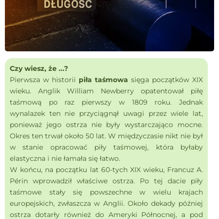
Czy wiesz, że ...?
Pierwsza w historii
piła taśmowa
sięga początków XIX
wieku. Anglik William Newberry opatentował piłę
taśmową po raz pierwszy w 1809 roku. Jednak
wynalazek ten nie przyciągnął uwagi przez wiele lat,
ponieważ jego ostrza nie były wystarczająco mocne.
Okres ten trwał około 50 lat. W międzyczasie nikt nie był
w stanie opracować piły taśmowej, która byłaby
elastyczna i nie łamała się łatwo.
W końcu, na początku lat 60-tych XIX wieku, Francuz A.
Périn wprowadził właściwe ostrza. Po tej dacie piły
taśmowe stały się powszechne w wielu krajach
europejskich, zwłaszcza w Anglii. Około dekady później
ostrza dotarły również do Ameryki Północnej, a pod