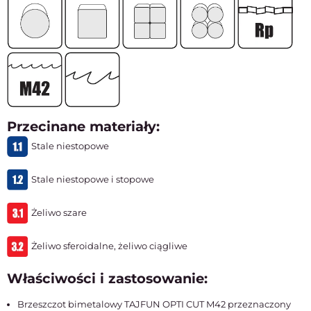
Przecinane materiały:
Stale niestopowe
Stale niestopowe i stopowe
Żeliwo szare
Żeliwo sferoidalne, żeliwo ciągliwe
Właściwości i zastosowanie:
Brzeszczot bimetalowy TAJFUN OPTI CUT M42 przeznaczony