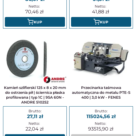
70,46
41,88
KUP
KUP
Kamień szlifierski 125 x 8 x 20 mm
Przecinarka taśmowa
do ostrzenia pił | ściernica płaska
automatyczna do metalu PTE-S
profilowana | typ 1C | 95A 60N -
400 | 3,0 kW - FENES
ANDRE 510252
27,11
115024,56
22,04
93515,90