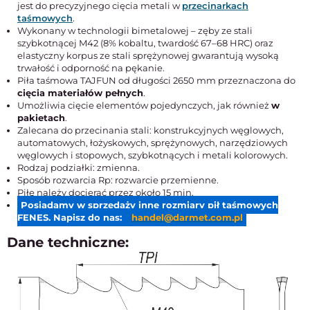
jest do precyzyjnego cięcia metali w
przecinarkach
taśmowych
.
Wykonany w technologii bimetalowej – zęby ze stali
szybkotnącej M42 (8% kobaltu, twardość 67–68 HRC) oraz
elastyczny korpus ze stali sprężynowej gwarantują wysoką
trwałość i odporność na pękanie.
Piła taśmowa TAJFUN od długości 2650 mm przeznaczona do
cięcia materiałów pełnych
.
Umożliwia cięcie elementów pojedynczych, jak również
w
pakietach
.
Zalecana do przecinania stali: konstrukcyjnych węglowych,
automatowych, łożyskowych, sprężynowych, narzędziowych
węglowych i stopowych, szybkotnących i metali kolorowych.
Rodzaj podziałki: zmienna.
Sposób rozwarcia Rp: rozwarcie przemienne.
Piłę należy docierać przez około 15 min.
Posiadamy w sprzedaży inne rozmiary pił taśmowych
FENES. Napisz do nas:
handel@darmet.com.pl
Dane techniczne: