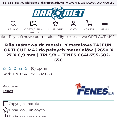
85 653 86 70
sklep@e-darmet.pl
DARMOWA DOSTAWA OD 400 ZŁ
SZUKAJ
ODSTĄPIENIA
ULUBIONE
KONTO
KOSZYK
MENU
ZWROTY
nie
Piły taśmowe do metalu
Piły bimetalowe OPTI CUT M42
Piła taśmowa do metalu bimetalowa TAJFUN
OPTI CUT M42 do pełnych materiałów | 2650 X
27 X 0,9 mm | TPI 5/8 - FENES 0641-755-582-
650
(0) opinii
FEN_0641-755-582-650
Producent:
Fenes
Zapytaj o produkt