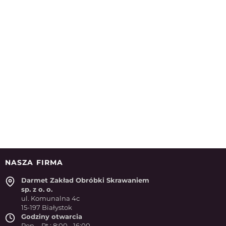
NASZA FIRMA
Darmet Zakład Obróbki Skrawaniem
sp. z o. o.
ul. Komunalna 4c
15-197 Białystok
Godziny otwarcia
Pon. - Pt.: 8:00 - 16:00