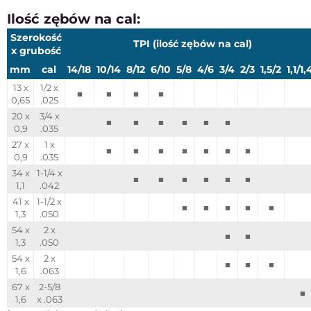
Ilość zębów na cal:
Szerokość
TPI (ilość zębów na cal)
x grubość
mm
cal
14/18
10/14
8/12
6/10
5/8
4/6
3/4
2/3
1,5/2
1,1/1,
13 x
1/2 x
■
■
■
■
0,65
.025
20 x
3/4 x
■
■
■
■
■
■
0,9
.035
27 x
1 x
■
■
■
■
■
■
■
0,9
.035
34 x
1-1/4 x
■
■
■
■
■
■
1,1
.042
41 x
1-1/2 x
■
■
■
■
■
1,3
.050
54 x
2 x
■
■
1,3
.050
54 x
2 x
■
■
■
1,6
.063
67 x
2-5/8
■
1,6
x .063