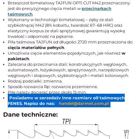
Brzeszczot bimetalowy TAJFUN OPTI CUT M42 przeznaczony
jest do precyzyjnego cięcia metali w
przecinarkach
taśmowych
.
Wykonany w technologii bimetalowej – zęby ze stali
szybkotnącej M42 (8% kobaltu, twardość 67–68 HRC) oraz
elastyczny korpus ze stali sprężynowej gwarantują wysoką
trwałość i odporność na pękanie.
Piła taśmowa TAJFUN od długości 2720 mm przeznaczona do
cięcia materiałów pełnych
.
Umożliwia cięcie elementów pojedynczych, jak również
w
pakietach
.
Zalecana do przecinania stali: konstrukcyjnych węglowych,
automatowych, łożyskowych, sprężynowych, narzędziowych
węglowych i stopowych, szybkotnących i metali kolorowych.
Rodzaj podziałki: zmienna.
Sposób rozwarcia Rp: rozwarcie przemienne.
Piłę należy docierać przez około 15 min.
Posiadamy w sprzedaży inne rozmiary pił taśmowych
FENES. Napisz do nas:
handel@darmet.com.pl
Dane techniczne: