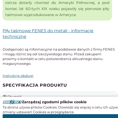
ostrza dotarły również do Ameryki Północnej, a pod
koniec lat 60-tych XIX wieku pojawiły się pierwsze piły
taśmowe wyprodukowane w Ameryce.
Piły taśmowe FENES do metali - informacje
techniczne
Dostępności są informacyjne na podstawie danych z firmy FENES
i mogą różnić się od rzeczywistego stanu. Przed zakupem
prosimy o kontakt w celu potwierdzenia aktualnego stanu
magazynowego.
Instrukcje obsługi
SPECYFIKACJA PRODUKTU
Długość
2720 mm
Zarządzaj zgodami plików cookie
Ta strona używa plików Cookies. Dowiedz się więcej o celu ich używ
Szerokość x grubość
zmiany ustawień Cookies w przeglądarce.
27 x 0,9 mm