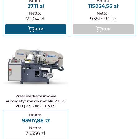
27,11
115024,56
22,04
93515,90
KUP
KUP
Przecinarka taśmowa
automatyczna do metalu PTE-S
280 | 2,5 kW - FENES
93917,88
76356