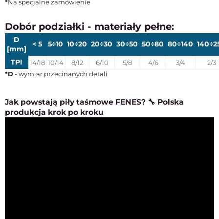
*
Na specjalne zamówienie
Dobór podziałki - materiały pełne:
D
< 5
5÷10
10÷20
20÷30
30÷50
50÷80
80÷140
140÷2
[mm]
TPI
14/18
10/14
8/12
6/10
5/8
4/6
3/4
2/3
*D
- wymiar przecinanych detali
Jak powstają piły taśmowe FENES? 🔧 Polska
produkcja krok po kroku