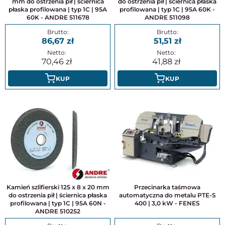
mm do ostrzenia pił | ściernica
do ostrzenia pił | ściernica płaska
płaska profilowana | typ 1C | 95A
profilowana | typ 1C | 95A 60K -
60K - ANDRE 511678
ANDRE 511098
86,67
51,51
70,46
41,88
KUP
KUP
Kamień szlifierski 125 x 8 x 20 mm
Przecinarka taśmowa
do ostrzenia pił | ściernica płaska
automatyczna do metalu PTE-S
profilowana | typ 1C | 95A 60N -
400 | 3,0 kW - FENES
ANDRE 510252