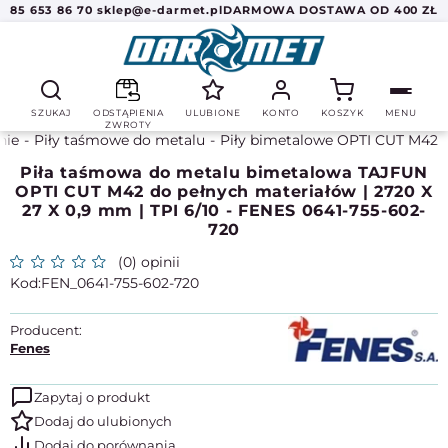
85 653 86 70
sklep@e-darmet.pl
DARMOWA DOSTAWA OD 400 ZŁ
SZUKAJ
ODSTĄPIENIA
ULUBIONE
KONTO
KOSZYK
MENU
ZWROTY
nie
Piły taśmowe do metalu
Piły bimetalowe OPTI CUT M42
Piła taśmowa do metalu bimetalowa TAJFUN
OPTI CUT M42 do pełnych materiałów | 2720 X
27 X 0,9 mm | TPI 6/10 - FENES 0641-755-602-
720
(0) opinii
FEN_0641-755-602-720
Producent:
Fenes
Zapytaj o produkt