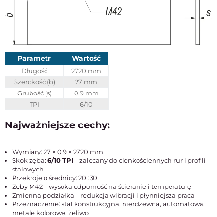
Parametr
Wartość
Długość
2720 mm
Szerokość (b)
27 mm
Grubość (s)
0,9 mm
TPI
6/10
Najważniejsze cechy:
Wymiary: 27 × 0,9 × 2720 mm
Skok zęba:
6/10 TPI
– zalecany do cienkościennych rur i profili
stalowych
Przekroje o średnicy: 20÷30
Zęby M42 – wysoka odporność na ścieranie i temperaturę
Zmienna podziałka – redukcja wibracji i płynniejsza praca
Przeznaczenie: stal konstrukcyjna, nierdzewna, automatowa,
metale kolorowe, żeliwo