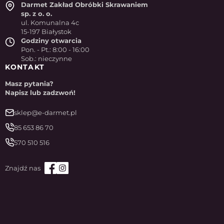
Darmet Zakład Obróbki Skrawaniem
sp. z o. o.
ul. Komunalna 4c
15-197 Białystok
Godziny otwarcia
Pon. - Pt.: 8:00 - 16:00
Sob.: nieczynne
KONTAKT
Masz pytania?
Napisz lub zadzwoń!
sklep@e-darmet.pl
85 653 86 70
570 510 516