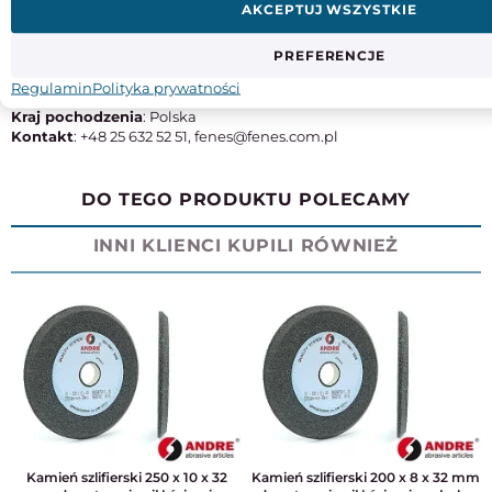
AKCEPTUJ WSZYSTKIE
Typ
M42
PREFERENCJE
Producent
: Fabryka Narzędzi Skrawających 'FENES' S.A.
Regulamin
Polityka prywatności
Adres
: ul. gen. Franciszka Kleeberga 2, 08-110 Siedlce
Kraj pochodzenia
: Polska
Kontakt
: +48 25 632 52 51, fenes@fenes.com.pl
DO TEGO PRODUKTU POLECAMY
INNI KLIENCI KUPILI RÓWNIEŻ
Kamień szlifierski 250 x 10 x 32
Kamień szlifierski 200 x 8 x 32 mm