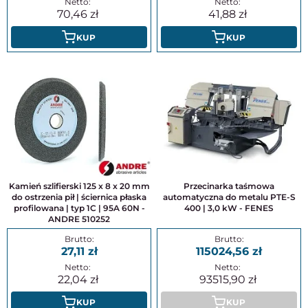
70,46
41,88
KUP
KUP
Kamień szlifierski 125 x 8 x 20 mm
Przecinarka taśmowa
do ostrzenia pił | ściernica płaska
automatyczna do metalu PTE-S
profilowana | typ 1C | 95A 60N -
400 | 3,0 kW - FENES
ANDRE 510252
27,11
115024,56
22,04
93515,90
KUP
KUP