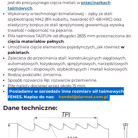
jest do precyzyjnego cięcia metali w
przecinarkach
taśmowych
.
Wykonany w technologii bimetalowej – zęby ze stali
szybkotnącej M42 (8% kobaltu, twardość 67–68 HRC) oraz
elastyczny korpus ze stali sprężynowej gwarantują wysoką
trwałość i odporność na pękanie.
Piła taśmowa TAJFUN od długości 2835 mm przeznaczona do
cięcia materiałów pełnych
.
Umożliwia cięcie elementów pojedynczych, jak również
w
pakietach
.
Zalecana do przecinania stali: konstrukcyjnych węglowych,
automatowych, łożyskowych, sprężynowych, narzędziowych
węglowych i stopowych, szybkotnących i metali kolorowych.
Rodzaj podziałki: zmienna.
Sposób rozwarcia Rp: rozwarcie przemienne.
Piłę należy docierać przez około 15 min.
Posiadamy w sprzedaży inne rozmiary pił taśmowych
FENES. Napisz do nas:
handel@darmet.com.pl
Dane techniczne: