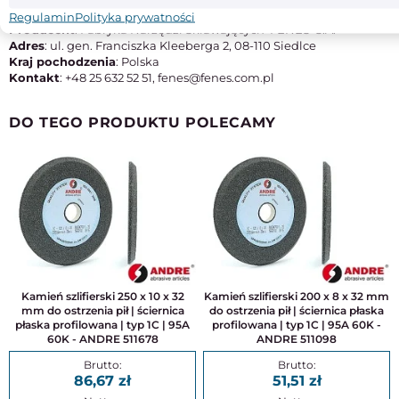
M42
Regulamin
Polityka prywatności
Producent
: Fabryka Narzędzi Skrawających 'FENES' S.A.
Adres
: ul. gen. Franciszka Kleeberga 2, 08-110 Siedlce
Kraj pochodzenia
: Polska
Kontakt
: +48 25 632 52 51, fenes@fenes.com.pl
DO TEGO PRODUKTU POLECAMY
Kamień szlifierski 250 x 10 x 32
Kamień szlifierski 200 x 8 x 32 mm
mm do ostrzenia pił | ściernica
do ostrzenia pił | ściernica płaska
płaska profilowana | typ 1C | 95A
profilowana | typ 1C | 95A 60K -
60K - ANDRE 511678
ANDRE 511098
86,67
51,51