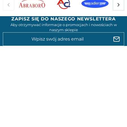
ZAPISZ SIĘ DO NASZEGO NEWSLETTERA
Aby otrzymywać informacje o promocjach i nowościach w
naszym sklepie