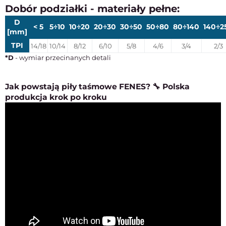
Dobór podziałki - materiały pełne:
D
< 5
5÷10
10÷20
20÷30
30÷50
50÷80
80÷140
140÷2
[mm]
TPI
14/18
10/14
8/12
6/10
5/8
4/6
3/4
2/3
*D
- wymiar przecinanych detali
Jak powstają piły taśmowe FENES? 🔧 Polska
produkcja krok po kroku