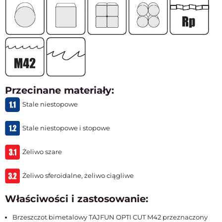
Przecinane materiały:
Stale niestopowe
Stale niestopowe i stopowe
Żeliwo szare
Żeliwo sferoidalne, żeliwo ciągliwe
Właściwości i zastosowanie:
Brzeszczot bimetalowy TAJFUN OPTI CUT M42 przeznaczony