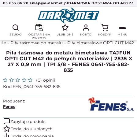
85 653 86 70
sklep@e-darmet.pl
DARMOWA DOSTAWA OD 400 ZŁ
SZUKAJ
ODSTĄPIENIA
ULUBIONE
KONTO
KOSZYK
MENU
ZWROTY
nie
Piły taśmowe do metalu
Piły bimetalowe OPTI CUT M42
Piła taśmowa do metalu bimetalowa TAJFUN
OPTI CUT M42 do pełnych materiałów | 2835 X
27 X 0,9 mm | TPI 5/8 - FENES 0641-755-582-
835
(0) opinii
FEN_0641-755-582-835
Producent:
Fenes
Zapytaj o produkt