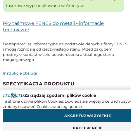
taśmowe wyprodukowane w Ameryce.
Piły taśmowe FENES do metali - informacje
techniczne
Dostępności są informacyjne na podstawie danych z firmy FENES
i mogą różnić się od rzeczywistego stanu. Przed zakupem
prosimy o kontakt w celu potwierdzenia aktualnego stanu
magazynowego.
Instrukcje obsługi
SPECYFIKACJA PRODUKTU
Zarządzaj zgodami plików cookie
Długość
Ta strona używa plików Cookies. Dowiedz się więcej o celu ich używ
2835 mm
zmiany ustawień Cookies w przeglądarce.
Szerokość x grubość
AKCEPTUJ WSZYSTKIE
27 x 0,9 mm
Typ
PREFERENCJE