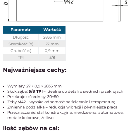
Parametr
Wartość
Długość
2835 mm
Szerokość (b)
27 mm
Grubość (s)
0,9 mm
TPI
5/8
Najważniejsze cechy:
Wymiary: 27 × 0,9 × 2835 mm
Skok zęba:
5/8 TPI
– idealna do detali o średnich przekrojach
Przekroje o średnicy: 30÷50
Zęby M42 – wysoka odporność na ścieranie i temperaturę
Zmienna podziałka – redukcja wibracji i płynniejsza praca
Przeznaczenie: stal konstrukcyjna, nierdzewna, automatowa,
metale kolorowe, żeliwo
Ilość zębów na cal: