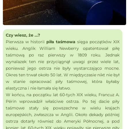
Czy wiesz, że ...?
Pierwsza w historii
piła taśmowa
sięga początków XIX
wieku. Anglik William Newberry opatentował piłę
taśmową po raz pierwszy w 1809 roku. Jednak
wynalazek ten nie przyciągnął uwagi przez wiele lat,
ponieważ jego ostrza nie były wystarczająco mocne.
Okres ten trwał około 50 lat. W międzyczasie nikt nie był
w stanie opracować piły taśmowej, która byłaby
elastyczna i nie łamała się łatwo.
W końcu, na początku lat 60-tych XIX wieku, Francuz A.
Périn wprowadził właściwe ostrza. Po tej dacie piły
taśmowe stały się powszechne w wielu krajach
europejskich, zwłaszcza w Anglii. Około dekady później
ostrza dotarły również do Ameryki Północnej, a pod
koniec lat 60-tych XIX wieku pojawiły się pierwsze piły