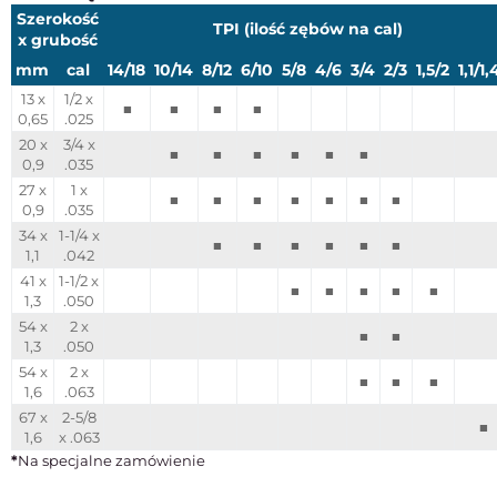
Szerokość
TPI (ilość zębów na cal)
x grubość
mm
cal
14/18
10/14
8/12
6/10
5/8
4/6
3/4
2/3
1,5/2
1,1/1,
13 x
1/2 x
■
■
■
■
0,65
.025
20 x
3/4 x
■
■
■
■
■
■
0,9
.035
27 x
1 x
■
■
■
■
■
■
■
0,9
.035
34 x
1-1/4 x
■
■
■
■
■
■
1,1
.042
41 x
1-1/2 x
■
■
■
■
■
1,3
.050
54 x
2 x
■
■
1,3
.050
54 x
2 x
■
■
■
1,6
.063
67 x
2-5/8
■
1,6
x .063
*
Na specjalne zamówienie