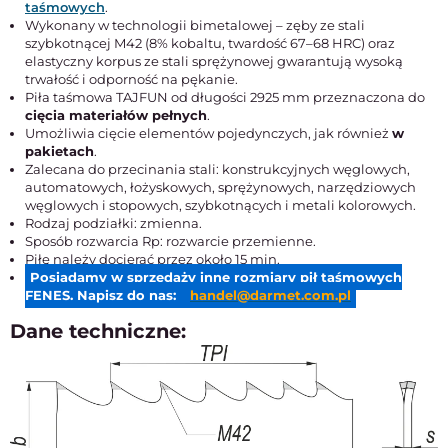
taśmowych
.
Wykonany w technologii bimetalowej – zęby ze stali
szybkotnącej M42 (8% kobaltu, twardość 67–68 HRC) oraz
elastyczny korpus ze stali sprężynowej gwarantują wysoką
trwałość i odporność na pękanie.
Piła taśmowa TAJFUN od długości 2925 mm przeznaczona do
cięcia materiałów pełnych
.
Umożliwia cięcie elementów pojedynczych, jak również
w
pakietach
.
Zalecana do przecinania stali: konstrukcyjnych węglowych,
automatowych, łożyskowych, sprężynowych, narzędziowych
węglowych i stopowych, szybkotnących i metali kolorowych.
Rodzaj podziałki: zmienna.
Sposób rozwarcia Rp: rozwarcie przemienne.
Piłę należy docierać przez około 15 min.
Posiadamy w sprzedaży inne rozmiary pił taśmowych
FENES. Napisz do nas:
handel@darmet.com.pl
Dane techniczne: