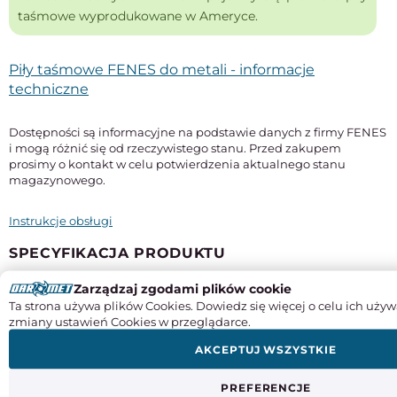
taśmowe wyprodukowane w Ameryce.
Piły taśmowe FENES do metali - informacje
techniczne
Dostępności są informacyjne na podstawie danych z firmy FENES
i mogą różnić się od rzeczywistego stanu. Przed zakupem
prosimy o kontakt w celu potwierdzenia aktualnego stanu
magazynowego.
Instrukcje obsługi
SPECYFIKACJA PRODUKTU
Zarządzaj zgodami plików cookie
Długość
Ta strona używa plików Cookies. Dowiedz się więcej o celu ich używ
2925 mm
zmiany ustawień Cookies w przeglądarce.
Szerokość x grubość
AKCEPTUJ WSZYSTKIE
27 x 0,9 mm
Typ
PREFERENCJE