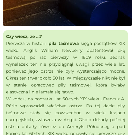
Czy wiesz, że ...?
Pierwsza w historii
piła taśmowa
sięga początków XIX
wieku. Anglik William Newberry opatentował piłę
taśmową po raz pierwszy w 1809 roku. Jednak
wynalazek ten nie przyciągnął uwagi przez wiele lat,
ponieważ jego ostrza nie były wystarczająco mocne.
Okres ten trwał około 50 lat. W międzyczasie nikt nie był
w stanie opracować piły taśmowej, która byłaby
elastyczna i nie łamała się łatwo.
W końcu, na początku lat 60-tych XIX wieku, Francuz A.
Périn wprowadził właściwe ostrza. Po tej dacie piły
taśmowe stały się powszechne w wielu krajach
europejskich, zwłaszcza w Anglii. Około dekady później
ostrza dotarły również do Ameryki Północnej, a pod
koniec lat 60-tych XIX wieku pojawiły się pierwsze piły