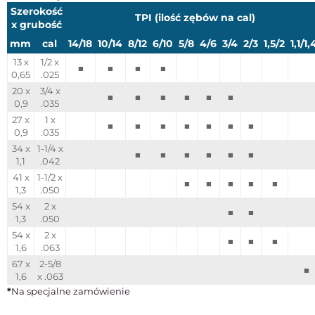
Szerokość
TPI (ilość zębów na cal)
x grubość
mm
cal
14/18
10/14
8/12
6/10
5/8
4/6
3/4
2/3
1,5/2
1,1/1,
13 x
1/2 x
■
■
■
■
0,65
.025
20 x
3/4 x
■
■
■
■
■
■
0,9
.035
27 x
1 x
■
■
■
■
■
■
■
0,9
.035
34 x
1-1/4 x
■
■
■
■
■
■
1,1
.042
41 x
1-1/2 x
■
■
■
■
■
1,3
.050
54 x
2 x
■
■
1,3
.050
54 x
2 x
■
■
■
1,6
.063
67 x
2-5/8
■
1,6
x .063
*
Na specjalne zamówienie