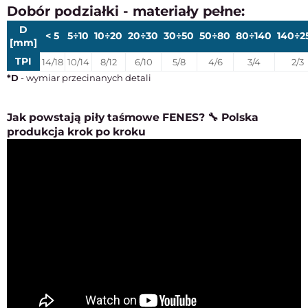
Dobór podziałki - materiały pełne:
D
< 5
5÷10
10÷20
20÷30
30÷50
50÷80
80÷140
140÷2
[mm]
TPI
14/18
10/14
8/12
6/10
5/8
4/6
3/4
2/3
*D
- wymiar przecinanych detali
Jak powstają piły taśmowe FENES? 🔧 Polska
produkcja krok po kroku