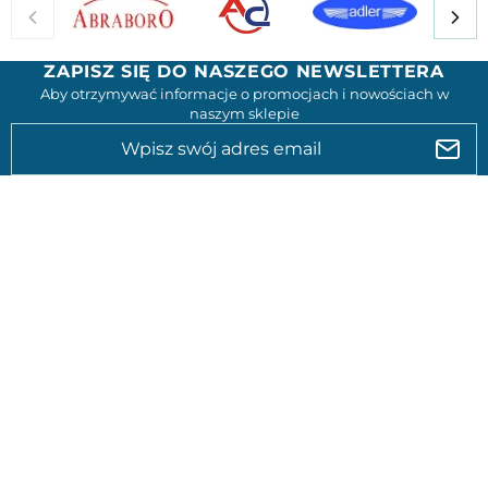
ZAPISZ SIĘ DO NASZEGO NEWSLETTERA
Aby otrzymywać informacje o promocjach i nowościach w
naszym sklepie