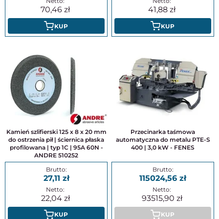
70,46
41,88
KUP
KUP
Kamień szlifierski 125 x 8 x 20 mm
Przecinarka taśmowa
do ostrzenia pił | ściernica płaska
automatyczna do metalu PTE-S
profilowana | typ 1C | 95A 60N -
400 | 3,0 kW - FENES
ANDRE 510252
27,11
115024,56
22,04
93515,90
KUP
KUP