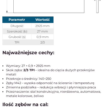
Parametr
Wartość
Długość
2925 mm
Szerokość (b)
27 mm
Grubość (s)
0,9 mm
TPI
2/3
Najważniejsze cechy:
Wymiary: 27 × 0,9 × 2925 mm
Skok zęba:
2/3 TPI
– idealna do cięcia dużych przekrojów
metali
Przekroje o średnicy: 140÷250
Zęby M42 – wysoka odporność na ścieranie i temperaturę
Zmienna podziałka – redukcja wibracji i płynniejsza praca
Przeznaczenie: stal konstrukcyjna, nierdzewna, automatowa,
metale kolorowe, żeliwo
Ilość zębów na cal: