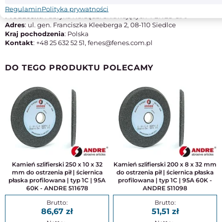
M42
Regulamin
Polityka prywatności
Producent
: Fabryka Narzędzi Skrawających 'FENES' S.A.
Adres
: ul. gen. Franciszka Kleeberga 2, 08-110 Siedlce
Kraj pochodzenia
: Polska
Kontakt
: +48 25 632 52 51, fenes@fenes.com.pl
DO TEGO PRODUKTU POLECAMY
Kamień szlifierski 250 x 10 x 32
Kamień szlifierski 200 x 8 x 32 mm
mm do ostrzenia pił | ściernica
do ostrzenia pił | ściernica płaska
płaska profilowana | typ 1C | 95A
profilowana | typ 1C | 95A 60K -
60K - ANDRE 511678
ANDRE 511098
86,67
51,51