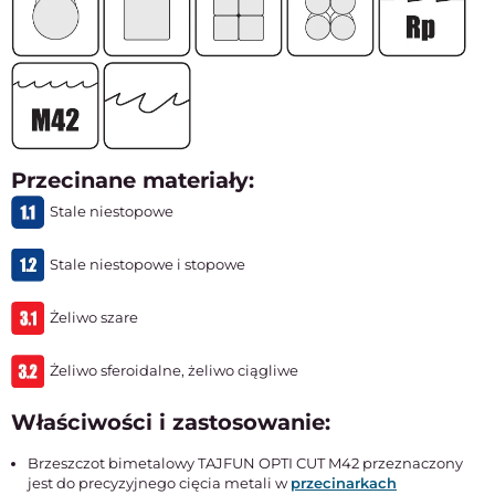
Przecinane materiały:
Stale niestopowe
Stale niestopowe i stopowe
Żeliwo szare
Żeliwo sferoidalne, żeliwo ciągliwe
Właściwości i zastosowanie:
Brzeszczot bimetalowy TAJFUN OPTI CUT M42 przeznaczony
jest do precyzyjnego cięcia metali w
przecinarkach