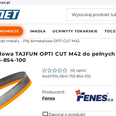
et.pl
PROMOCJE
IMADŁA
UCHWYTY TOKARSKIE
TOCZ
 do metalu
Piły bimetalowe OPTI CUT M42
lowa TAJFUN OPTI CUT M42 do pełnych ma
5-854-100
(0) opinii
FEN_0641-755-854-100
Producent:
Fenes
Zapytaj o produkt