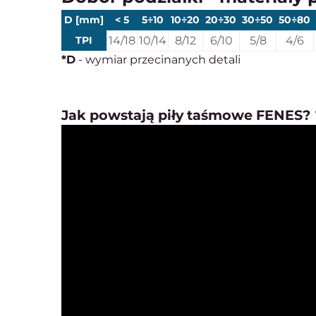
D [mm]
< 5
5÷10
10÷20
20÷30
30÷50
50÷80
TPI
14/18
10/14
8/12
6/10
5/8
4/6
*D
- wymiar przecinanych detali
Jak powstają piły taśmowe FENES? 