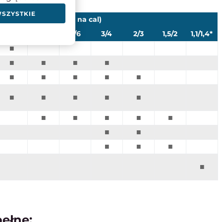
WSZYSTKIE
TPI (ilość zębów na cal)
6/10
5/8
4/6
3/4
2/3
1,5/2
1,1/1,4*
■
■
■
■
■
■
■
■
■
■
■
■
■
■
■
■
■
■
■
■
■
■
■
■
■
■
pełne: