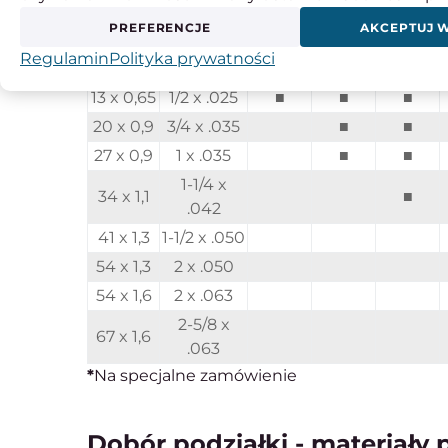
Ilość zębów na cal:
PREFERENCJE
AKCEPTUJ 
Szerokość x grubość
Regulamin
Polityka prywatności
mm
cal
14/18
10/14
8/12
13 x 0,65
1/2 x .025
■
■
■
20 x 0,9
3/4 x .035
■
■
27 x 0,9
1 x .035
■
■
1-1/4 x
34 x 1,1
■
.042
41 x 1,3
1-1/2 x .050
54 x 1,3
2 x .050
54 x 1,6
2 x .063
2-5/8 x
67 x 1,6
.063
*
Na specjalne zamówienie
Dobór podziałki - materiały 