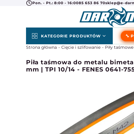
Pon. - Pt.: 8:00 - 16:00
85 653 86 70
sklep@e-darm
KATEGORIE PRODUKTÓW
🔧 
Strona główna
Cięcie i szlifowanie
Piły taśmowe
Piła taśmowa do metalu bimeta
mm | TPI 10/14 - FENES 0641-75