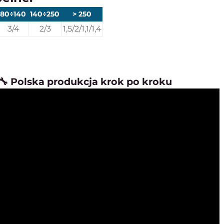
80÷140
140÷250
> 250
3/4
2/3
1,5/2/1,1/1,4
🔧 Polska produkcja krok po kroku