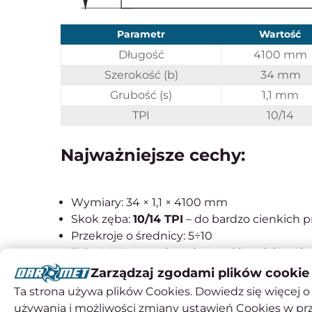
Parametr
Wartość
Długość
4100 mm
Szerokość (b)
34 mm
Grubość (s)
1,1 mm
TPI
10/14
Najważniejsze cechy:
Wymiary: 34 × 1,1 × 4100 mm
Skok zęba:
10/14 TPI
– do bardzo cienkich pro
Przekroje o średnicy: 5÷10
Zęby M42 – wysoka odporność na ścieranie
Zmienna podziałka – redukcja wibracji i pły
Zarządzaj zgodami plików cookie
Przeznaczenie: stal konstrukcyjna, nierdz
Ta strona używa plików Cookies. Dowiedz się więcej o 
używania i możliwości zmiany ustawień Cookies w pr