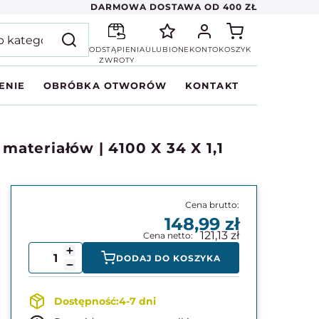
DARMOWA DOSTAWA OD 400 ZŁ
ODSTĄPIENIA
ULUBIONE
KONTO
KOSZYK
ZWROTY
ENIE
OBRÓBKA OTWORÓW
KONTAKT
teriałów | 4100 X 34 X 1,1
148,99
121,13
DODAJ DO KOSZYKA
4-7 dni