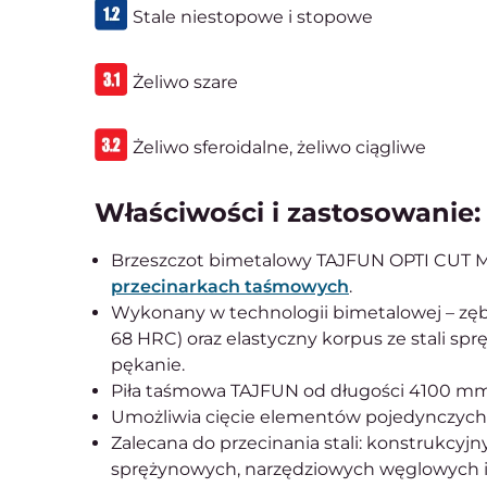
Stale niestopowe i stopowe
Żeliwo szare
Żeliwo sferoidalne, żeliwo ciągliwe
Właściwości i zastosowanie:
Brzeszczot bimetalowy TAJFUN OPTI CUT M4
przecinarkach taśmowych
.
Wykonany w technologii bimetalowej – zęby
68 HRC) oraz elastyczny korpus ze stali sp
pękanie.
Piła taśmowa TAJFUN od długości 4100 m
Umożliwia cięcie elementów pojedynczych,
Zalecana do przecinania stali: konstrukcy
sprężynowych, narzędziowych węglowych i 