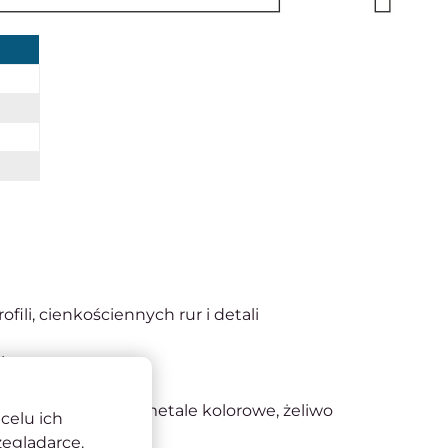
fili, cienkościennych rur i detali
 i temperaturę
nniejsza praca
ewna, automatowa, metale kolorowe, żeliwo
celu ich
zeglądarce.