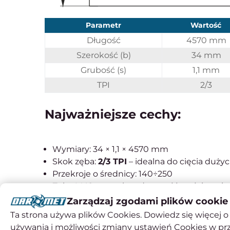
Parametr
Wartość
Długość
4570 mm
Szerokość (b)
34 mm
Grubość (s)
1,1 mm
TPI
2/3
Najważniejsze cechy:
Wymiary: 34 × 1,1 × 4570 mm
Skok zęba:
2/3 TPI
– idealna do cięcia duży
Przekroje o średnicy: 140÷250
Zęby M42 – wysoka odporność na ścieranie
Zmienna podziałka – redukcja wibracji i pły
Zarządzaj zgodami plików cookie
Przeznaczenie: stal konstrukcyjna, nierdz
Ta strona używa plików Cookies. Dowiedz się więcej o 
używania i możliwości zmiany ustawień Cookies w pr