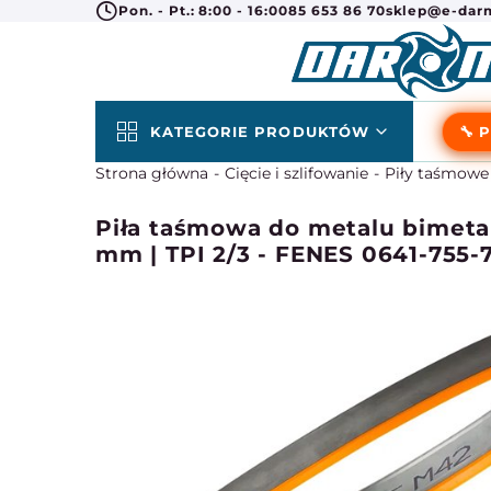
Pon. - Pt.: 8:00 - 16:00
85 653 86 70
sklep@e-darm
KATEGORIE PRODUKTÓW
🔧 
Strona główna
Cięcie i szlifowanie
Piły taśmowe
Piła taśmowa do metalu bimeta
mm | TPI 2/3 - FENES 0641-755-