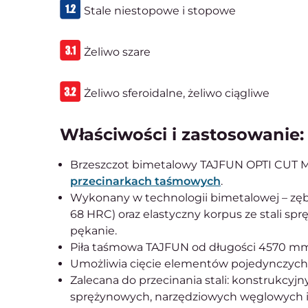
Stale niestopowe i stopowe
Żeliwo szare
Żeliwo sferoidalne, żeliwo ciągliwe
Właściwości i zastosowanie:
Brzeszczot bimetalowy TAJFUN OPTI CUT M4
przecinarkach taśmowych
.
Wykonany w technologii bimetalowej – zęby
68 HRC) oraz elastyczny korpus ze stali sp
pękanie.
Piła taśmowa TAJFUN od długości 4570 m
Umożliwia cięcie elementów pojedynczych,
Zalecana do przecinania stali: konstrukcy
sprężynowych, narzędziowych węglowych i 