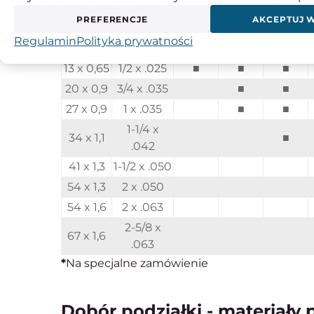
Ilość zębów na cal:
PREFERENCJE
AKCEPTUJ 
Szerokość x grubość
Regulamin
Polityka prywatności
mm
cal
14/18
10/14
8/12
13 x 0,65
1/2 x .025
■
■
■
20 x 0,9
3/4 x .035
■
■
27 x 0,9
1 x .035
■
■
1-1/4 x
34 x 1,1
■
.042
41 x 1,3
1-1/2 x .050
54 x 1,3
2 x .050
54 x 1,6
2 x .063
2-5/8 x
67 x 1,6
.063
*
Na specjalne zamówienie
Dobór podziałki - materiały 