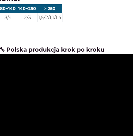
80÷140
140÷250
> 250
3/4
2/3
1,5/2/1,1/1,4
🔧 Polska produkcja krok po kroku