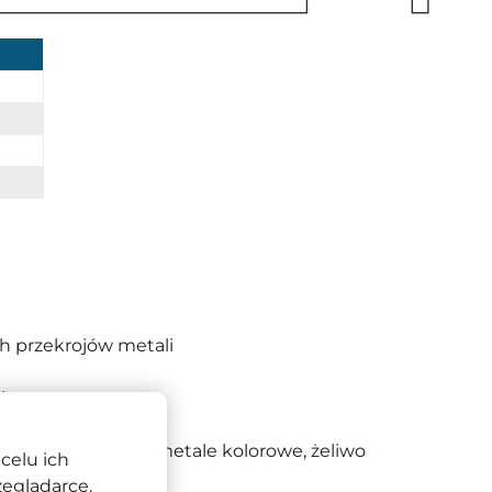
ch przekrojów metali
 i temperaturę
nniejsza praca
ewna, automatowa, metale kolorowe, żeliwo
celu ich
zeglądarce.