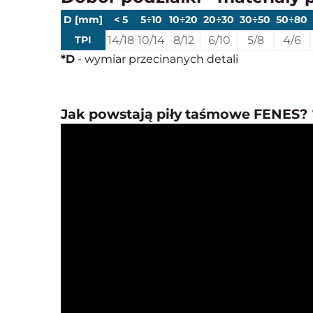
D [mm]
< 5
5÷10
10÷20
20÷30
30÷50
50÷80
TPI
14/18
10/14
8/12
6/10
5/8
4/6
*D
- wymiar przecinanych detali
Jak powstają piły taśmowe FENES? 