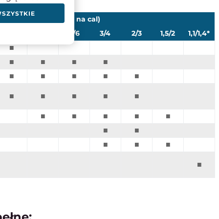
WSZYSTKIE
TPI (ilość zębów na cal)
6/10
5/8
4/6
3/4
2/3
1,5/2
1,1/1,4*
■
■
■
■
■
■
■
■
■
■
■
■
■
■
■
■
■
■
■
■
■
■
■
■
■
■
pełne: