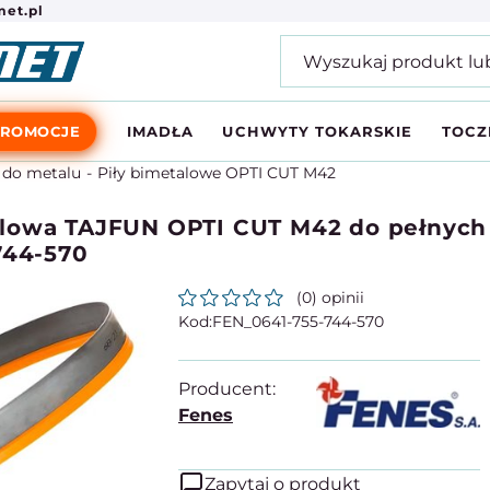
et.pl
PROMOCJE
IMADŁA
UCHWYTY TOKARSKIE
TOCZ
 do metalu
Piły bimetalowe OPTI CUT M42
lowa TAJFUN OPTI CUT M42 do pełnych m
744-570
(0) opinii
FEN_0641-755-744-570
Producent:
Fenes
Zapytaj o produkt