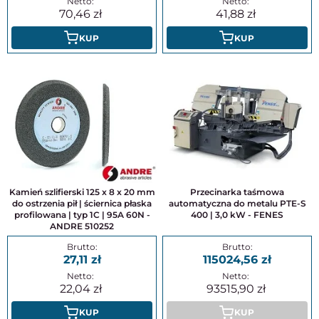
70,46
41,88
KUP
KUP
Kamień szlifierski 125 x 8 x 20 mm
Przecinarka taśmowa
do ostrzenia pił | ściernica płaska
automatyczna do metalu PTE-S
profilowana | typ 1C | 95A 60N -
400 | 3,0 kW - FENES
ANDRE 510252
27,11
115024,56
22,04
93515,90
KUP
KUP