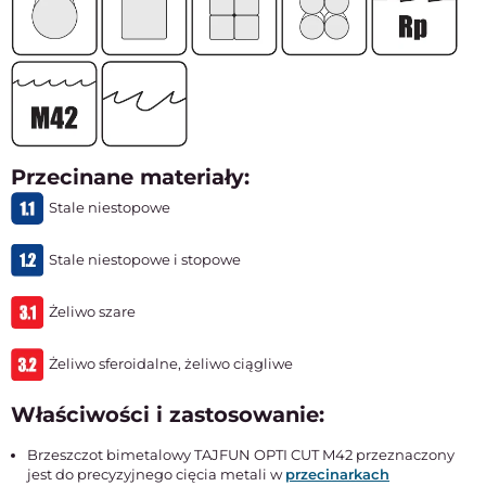
Przecinane materiały:
Stale niestopowe
Stale niestopowe i stopowe
Żeliwo szare
Żeliwo sferoidalne, żeliwo ciągliwe
Właściwości i zastosowanie:
Brzeszczot bimetalowy TAJFUN OPTI CUT M42 przeznaczony
jest do precyzyjnego cięcia metali w
przecinarkach