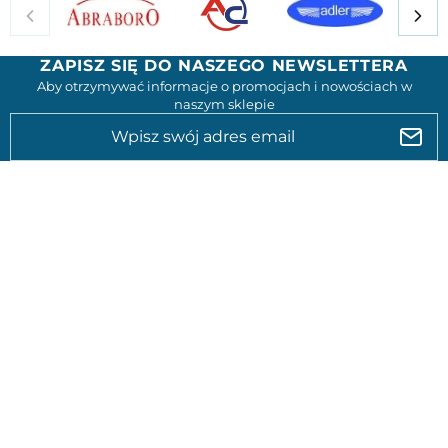
ZAPISZ SIĘ DO NASZEGO NEWSLETTERA
Aby otrzymywać informacje o promocjach i nowościach w
naszym sklepie