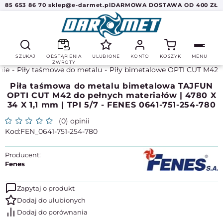
85 653 86 70
sklep@e-darmet.pl
DARMOWA DOSTAWA OD 400 ZŁ
SZUKAJ
ODSTĄPIENIA
ULUBIONE
KONTO
KOSZYK
MENU
ZWROTY
nie
Piły taśmowe do metalu
Piły bimetalowe OPTI CUT M42
Piła taśmowa do metalu bimetalowa TAJFUN
OPTI CUT M42 do pełnych materiałów | 4780 X
34 X 1,1 mm | TPI 5/7 - FENES 0641-751-254-780
(0) opinii
FEN_0641-751-254-780
Producent:
Fenes
Zapytaj o produkt