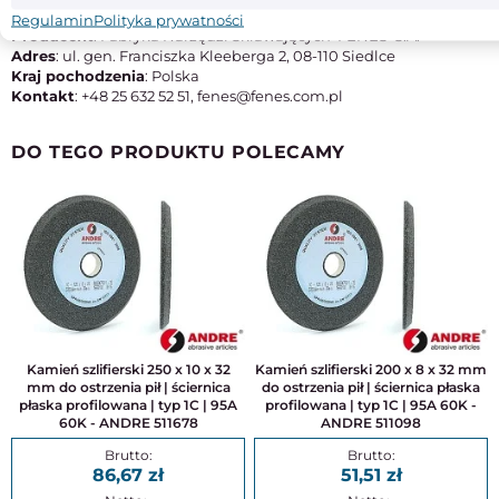
M42
Regulamin
Polityka prywatności
Producent
: Fabryka Narzędzi Skrawających 'FENES' S.A.
Adres
: ul. gen. Franciszka Kleeberga 2, 08-110 Siedlce
Kraj pochodzenia
: Polska
Kontakt
: +48 25 632 52 51, fenes@fenes.com.pl
DO TEGO PRODUKTU POLECAMY
Kamień szlifierski 250 x 10 x 32
Kamień szlifierski 200 x 8 x 32 mm
mm do ostrzenia pił | ściernica
do ostrzenia pił | ściernica płaska
płaska profilowana | typ 1C | 95A
profilowana | typ 1C | 95A 60K -
60K - ANDRE 511678
ANDRE 511098
86,67
51,51