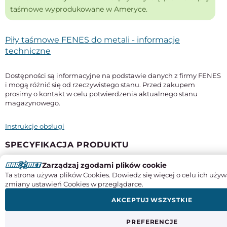
taśmowe wyprodukowane w Ameryce.
Piły taśmowe FENES do metali - informacje
techniczne
Dostępności są informacyjne na podstawie danych z firmy FENES
i mogą różnić się od rzeczywistego stanu. Przed zakupem
prosimy o kontakt w celu potwierdzenia aktualnego stanu
magazynowego.
Instrukcje obsługi
SPECYFIKACJA PRODUKTU
Zarządzaj zgodami plików cookie
Długość
Ta strona używa plików Cookies. Dowiedz się więcej o celu ich używ
4780 mm
zmiany ustawień Cookies w przeglądarce.
Szerokość x grubość
AKCEPTUJ WSZYSTKIE
34 x 1,1 mm
Typ
PREFERENCJE