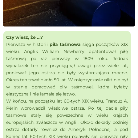
Czy wiesz, że ...?
Pierwsza w historii
piła taśmowa
sięga początków XIX
wieku. Anglik William Newberry opatentował piłę
taśmową po raz pierwszy w 1809 roku. Jednak
wynalazek ten nie przyciągnął uwagi przez wiele lat,
ponieważ jego ostrza nie były wystarczająco mocne.
Okres ten trwał około 50 lat. W międzyczasie nikt nie był
w stanie opracować piły taśmowej, która byłaby
elastyczna i nie łamała się łatwo.
W końcu, na początku lat 60-tych XIX wieku, Francuz A.
Périn wprowadził właściwe ostrza. Po tej dacie piły
taśmowe stały się powszechne w wielu krajach
europejskich, zwłaszcza w Anglii. Około dekady później
ostrza dotarły również do Ameryki Północnej, a pod
koniec lat 60-tych XIX wieku pojawiły się pierwsze piły