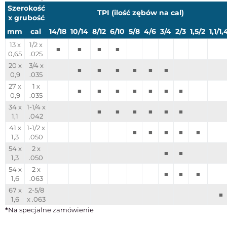
Szerokość
TPI (ilość zębów na cal)
x grubość
mm
cal
14/18
10/14
8/12
6/10
5/8
4/6
3/4
2/3
1,5/2
1,1/1,
13 x
1/2 x
■
■
■
■
0,65
.025
20 x
3/4 x
■
■
■
■
■
■
0,9
.035
27 x
1 x
■
■
■
■
■
■
■
0,9
.035
34 x
1-1/4 x
■
■
■
■
■
■
1,1
.042
41 x
1-1/2 x
■
■
■
■
■
1,3
.050
54 x
2 x
■
■
1,3
.050
54 x
2 x
■
■
■
1,6
.063
67 x
2-5/8
■
1,6
x .063
*
Na specjalne zamówienie