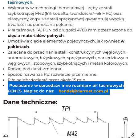
taśmowych
.
Wykonany w technologii bimetalowej – zęby ze stali
szybkotnącej M42 (8% kobaltu, twardość 67–68 HRC) oraz
elastyczny korpus ze stali sprężynowej gwarantują wysoką
trwałość i odporność na pękanie.
Piła taśmowa TAJFUN od długości 4780 mm przeznaczona do
cięcia materiałów pełnych
.
Umożliwia cięcie elementów pojedynczych, jak również
w
pakietach
.
Zalecana do przecinania stali: konstrukcyjnych węglowych,
automatowych, łożyskowych, sprężynowych, narzędziowych
węglowych i stopowych, szybkotnących i metali kolorowych.
Rodzaj podziałki: zmienna.
Sposób rozwarcia Rp: rozwarcie przemienne.
Piłę należy docierać przez około 15 min.
Posiadamy w sprzedaży inne rozmiary pił taśmowych
FENES. Napisz do nas:
handel@darmet.com.pl
Dane techniczne: