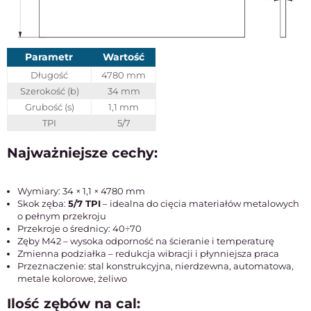
Parametr
Wartość
Długość
4780 mm
Szerokość (b)
34 mm
Grubość (s)
1,1 mm
TPI
5/7
Najważniejsze cechy:
Wymiary: 34 × 1,1 × 4780 mm
Skok zęba:
5/7 TPI
– idealna do cięcia materiałów metalowych
o pełnym przekroju
Przekroje o średnicy: 40÷70
Zęby M42 – wysoka odporność na ścieranie i temperaturę
Zmienna podziałka – redukcja wibracji i płynniejsza praca
Przeznaczenie: stal konstrukcyjna, nierdzewna, automatowa,
metale kolorowe, żeliwo
Ilość zębów na cal: