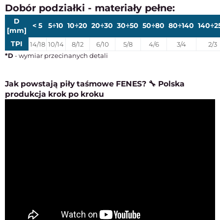
Dobór podziałki - materiały pełne:
D
< 5
5÷10
10÷20
20÷30
30÷50
50÷80
80÷140
140÷2
[mm]
TPI
14/18
10/14
8/12
6/10
5/8
4/6
3/4
2/3
*D
- wymiar przecinanych detali
Jak powstają piły taśmowe FENES? 🔧 Polska
produkcja krok po kroku