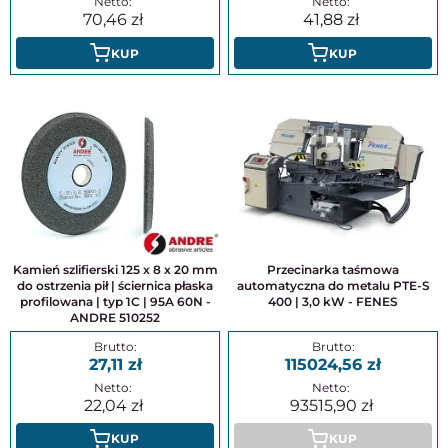
70,46
41,88
KUP
KUP
Kamień szlifierski 125 x 8 x 20 mm
Przecinarka taśmowa
do ostrzenia pił | ściernica płaska
automatyczna do metalu PTE-S
profilowana | typ 1C | 95A 60N -
400 | 3,0 kW - FENES
ANDRE 510252
27,11
115024,56
22,04
93515,90
KUP
KUP