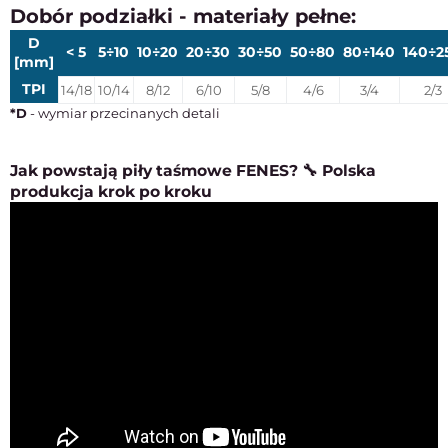
Dobór podziałki - materiały pełne:
D
< 5
5÷10
10÷20
20÷30
30÷50
50÷80
80÷140
140÷2
[mm]
TPI
14/18
10/14
8/12
6/10
5/8
4/6
3/4
2/3
*D
- wymiar przecinanych detali
Jak powstają piły taśmowe FENES? 🔧 Polska
produkcja krok po kroku