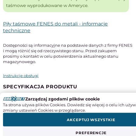
taśmowe wyprodukowane w Ameryce.
Piły taśmowe FENES do metali - informacje
techniczne
Dostępności są informacyjne na podstawie danych z firmy FENES
i mogą różnić się od rzeczywistego stanu. Przed zakupem
prosimy o kontakt w celu potwierdzenia aktualnego stanu
magazynowego.
Instrukcje obsługi
SPECYFIKACJA PRODUKTU
Zarządzaj zgodami plików cookie
Długość
Ta strona używa plików Cookies. Dowiedz się więcej o celu ich używ
4780 mm
zmiany ustawień Cookies w przeglądarce.
Szerokość x grubość
AKCEPTUJ WSZYSTKIE
41 x 1,3 mm
Typ
PREFERENCJE