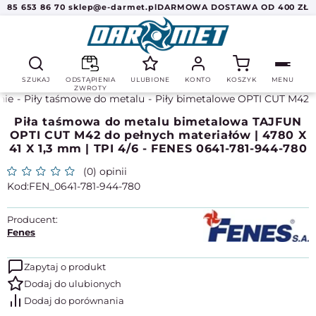
85 653 86 70
sklep@e-darmet.pl
DARMOWA DOSTAWA OD 400 ZŁ
SZUKAJ
ODSTĄPIENIA
ULUBIONE
KONTO
KOSZYK
MENU
ZWROTY
nie
Piły taśmowe do metalu
Piły bimetalowe OPTI CUT M42
Piła taśmowa do metalu bimetalowa TAJFUN
OPTI CUT M42 do pełnych materiałów | 4780 X
41 X 1,3 mm | TPI 4/6 - FENES 0641-781-944-780
(0) opinii
FEN_0641-781-944-780
Producent:
Fenes
Zapytaj o produkt