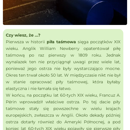
Czy wiesz, że ...?
Pierwsza w historii
piła taśmowa
sięga początków XIX
wieku. Anglik William Newberry opatentował piłę
taśmową po raz pierwszy w 1809 roku. Jednak
wynalazek ten nie przyciągnął uwagi przez wiele lat,
ponieważ jego ostrza nie były wystarczająco mocne.
Okres ten trwał około 50 lat. W międzyczasie nikt nie był
w stanie opracować piły taśmowej, która byłaby
elastyczna i nie łamała się łatwo.
W końcu, na początku lat 60-tych XIX wieku, Francuz A.
Périn wprowadził właściwe ostrza. Po tej dacie piły
taśmowe stały się powszechne w wielu krajach
europejskich, zwłaszcza w Anglii. Około dekady później
ostrza dotarły również do Ameryki Północnej, a pod
koniec lat 60-tych XIX wieku pojawiły się pierwsze piły