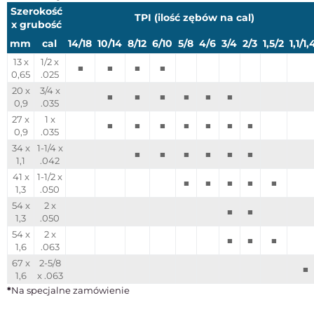
Szerokość
TPI (ilość zębów na cal)
x grubość
mm
cal
14/18
10/14
8/12
6/10
5/8
4/6
3/4
2/3
1,5/2
1,1/1,
13 x
1/2 x
■
■
■
■
0,65
.025
20 x
3/4 x
■
■
■
■
■
■
0,9
.035
27 x
1 x
■
■
■
■
■
■
■
0,9
.035
34 x
1-1/4 x
■
■
■
■
■
■
1,1
.042
41 x
1-1/2 x
■
■
■
■
■
1,3
.050
54 x
2 x
■
■
1,3
.050
54 x
2 x
■
■
■
1,6
.063
67 x
2-5/8
■
1,6
x .063
*
Na specjalne zamówienie