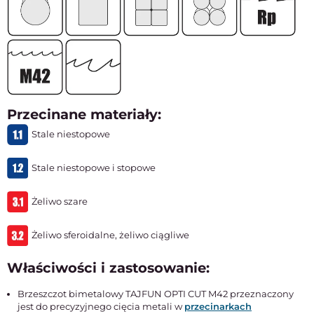
Przecinane materiały:
Stale niestopowe
Stale niestopowe i stopowe
Żeliwo szare
Żeliwo sferoidalne, żeliwo ciągliwe
Właściwości i zastosowanie:
Brzeszczot bimetalowy TAJFUN OPTI CUT M42 przeznaczony
jest do precyzyjnego cięcia metali w
przecinarkach