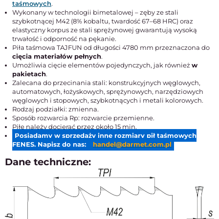
taśmowych
.
Wykonany w technologii bimetalowej – zęby ze stali
szybkotnącej M42 (8% kobaltu, twardość 67–68 HRC) oraz
elastyczny korpus ze stali sprężynowej gwarantują wysoką
trwałość i odporność na pękanie.
Piła taśmowa TAJFUN od długości 4780 mm przeznaczona do
cięcia materiałów pełnych
.
Umożliwia cięcie elementów pojedynczych, jak również
w
pakietach
.
Zalecana do przecinania stali: konstrukcyjnych węglowych,
automatowych, łożyskowych, sprężynowych, narzędziowych
węglowych i stopowych, szybkotnących i metali kolorowych.
Rodzaj podziałki: zmienna.
Sposób rozwarcia Rp: rozwarcie przemienne.
Piłę należy docierać przez około 15 min.
Posiadamy w sprzedaży inne rozmiary pił taśmowych
FENES. Napisz do nas:
handel@darmet.com.pl
Dane techniczne: