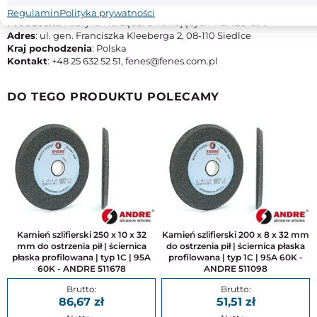
M42
Regulamin
Polityka prywatności
Producent
: Fabryka Narzędzi Skrawających 'FENES' S.A.
Adres
: ul. gen. Franciszka Kleeberga 2, 08-110 Siedlce
Kraj pochodzenia
: Polska
Kontakt
: +48 25 632 52 51, fenes@fenes.com.pl
DO TEGO PRODUKTU POLECAMY
Kamień szlifierski 250 x 10 x 32
Kamień szlifierski 200 x 8 x 32 mm
mm do ostrzenia pił | ściernica
do ostrzenia pił | ściernica płaska
płaska profilowana | typ 1C | 95A
profilowana | typ 1C | 95A 60K -
60K - ANDRE 511678
ANDRE 511098
86,67
51,51