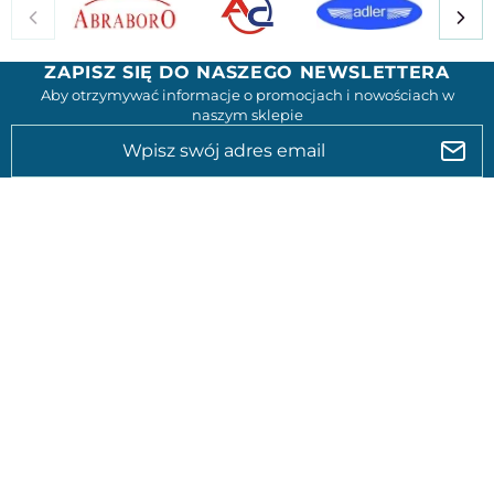
ZAPISZ SIĘ DO NASZEGO NEWSLETTERA
Aby otrzymywać informacje o promocjach i nowościach w
naszym sklepie