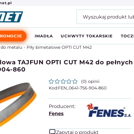
et.pl
PROMOCJE
IMADŁA
UCHWYTY TOKARSKIE
TOCZ
 do metalu
Piły bimetalowe OPTI CUT M42
lowa TAJFUN OPTI CUT M42 do pełnych m
-904-860
(0) opinii
FEN_0641-756-904-860
Producent:
Fenes
Zapytaj o produkt