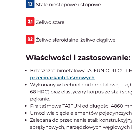
Stale niestopowe i stopowe
Żeliwo szare
Żeliwo sferoidalne, żeliwo ciągliwe
Właściwości i zastosowanie:
Brzeszczot bimetalowy TAJFUN OPTI CUT M4
przecinarkach taśmowych
.
Wykonany w technologii bimetalowej – zęby
68 HRC) oraz elastyczny korpus ze stali sp
pękanie.
Piła taśmowa TAJFUN od długości 4860 m
Umożliwia cięcie elementów pojedynczych,
Zalecana do przecinania stali: konstrukcy
sprężynowych, narzędziowych węglowych i 