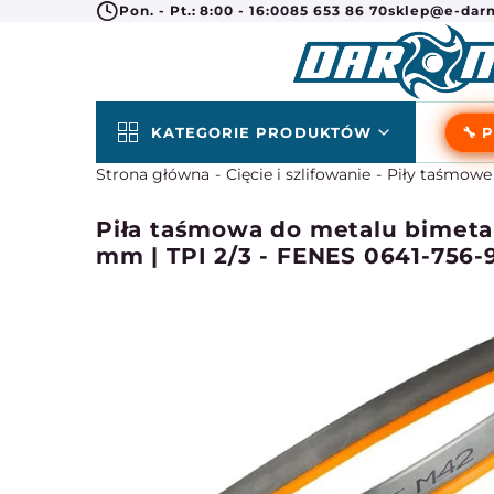
Pon. - Pt.: 8:00 - 16:00
85 653 86 70
sklep@e-darm
KATEGORIE PRODUKTÓW
🔧 
Strona główna
Cięcie i szlifowanie
Piły taśmowe
Piła taśmowa do metalu bimeta
mm | TPI 2/3 - FENES 0641-756