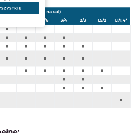
WSZYSTKIE
TPI (ilość zębów na cal)
6/10
5/8
4/6
3/4
2/3
1,5/2
1,1/1,4*
■
■
■
■
■
■
■
■
■
■
■
■
■
■
■
■
■
■
■
■
■
■
■
■
■
■
pełne: