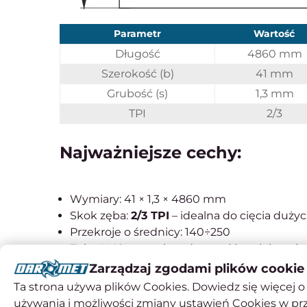
Parametr
Wartość
Długość
4860 mm
Szerokość (b)
41 mm
Grubość (s)
1,3 mm
TPI
2/3
Najważniejsze cechy:
Wymiary: 41 × 1,3 × 4860 mm
Skok zęba:
2/3 TPI
– idealna do cięcia duży
Przekroje o średnicy: 140÷250
Zęby M42 – wysoka odporność na ścieranie
Zmienna podziałka – redukcja wibracji i pły
Zarządzaj zgodami plików cookie
Przeznaczenie: stal konstrukcyjna, nierdz
Ta strona używa plików Cookies. Dowiedz się więcej o 
używania i możliwości zmiany ustawień Cookies w pr