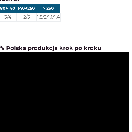
80÷140
140÷250
> 250
3/4
2/3
1,5/2/1,1/1,4
🔧 Polska produkcja krok po kroku