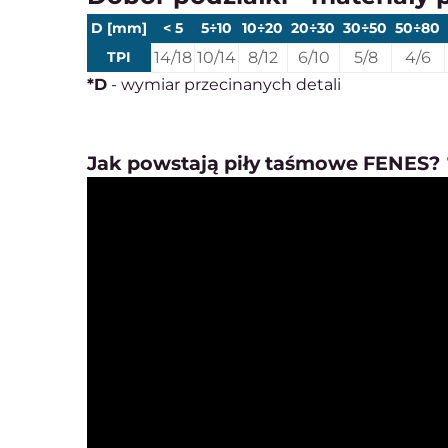
D [mm]
< 5
5÷10
10÷20
20÷30
30÷50
50÷80
TPI
14/18
10/14
8/12
6/10
5/8
4/6
*D
- wymiar przecinanych detali
Jak powstają piły taśmowe FENES? 