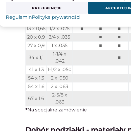
Ilość zębów na cal:
PREFERENCJE
AKCEPTUJ 
Szerokość x grubość
Regulamin
Polityka prywatności
mm
cal
14/18
10/14
8/12
13 x 0,65
1/2 x .025
■
■
■
20 x 0,9
3/4 x .035
■
■
27 x 0,9
1 x .035
■
■
1-1/4 x
34 x 1,1
■
.042
41 x 1,3
1-1/2 x .050
54 x 1,3
2 x .050
54 x 1,6
2 x .063
2-5/8 x
67 x 1,6
.063
*
Na specjalne zamówienie
Dobór podziałki - materiały 