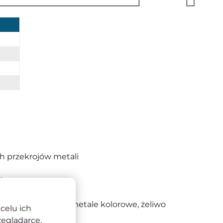
ch przekrojów metali
 i temperaturę
nniejsza praca
ewna, automatowa, metale kolorowe, żeliwo
celu ich
zeglądarce.