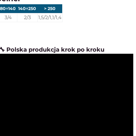
80÷140
140÷250
> 250
3/4
2/3
1,5/2/1,1/1,4
🔧 Polska produkcja krok po kroku