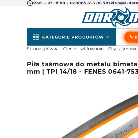
Pon. - Pt.: 8:00 - 16:00
85 653 86 70
sklep@e-darm
KATEGORIE PRODUKTÓW
🔧 
Strona główna
Cięcie i szlifowanie
Piły taśmowe
Piła taśmowa do metalu bimeta
mm | TPI 14/18 - FENES 0641-75