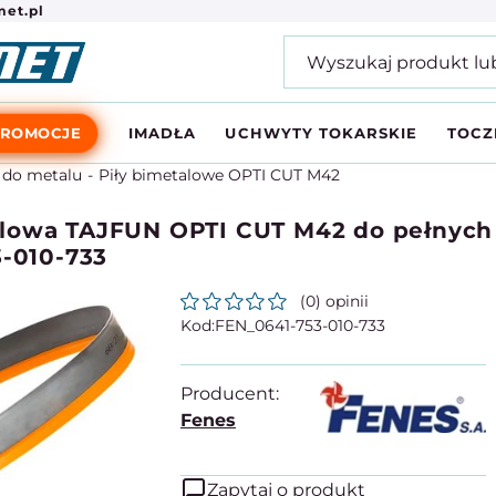
et.pl
PROMOCJE
IMADŁA
UCHWYTY TOKARSKIE
TOCZ
 do metalu
Piły bimetalowe OPTI CUT M42
lowa TAJFUN OPTI CUT M42 do pełnych ma
3-010-733
(0) opinii
FEN_0641-753-010-733
Producent:
Fenes
Zapytaj o produkt