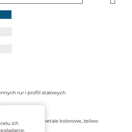
nnych rur i profili stalowych
 i temperaturę
nniejsza praca
ewna, automatowa, metale kolorowe, żeliwo
celu ich
zeglądarce.