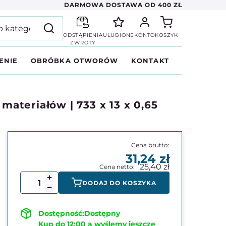
DARMOWA DOSTAWA OD 400 ZŁ
ODSTĄPIENIA
ULUBIONE
KONTO
KOSZYK
ZWROTY
ENIE
OBRÓBKA OTWORÓW
KONTAKT
teriałów | 733 x 13 x 0,65
31,24
25,40
DODAJ DO KOSZYKA
Dostępny
Kup do 12:00 a wyślemy jeszcze