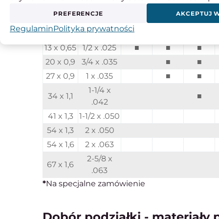
Ilość zębów na cal:
PREFERENCJE
AKCEPTUJ 
Szerokość x grubość
Regulamin
Polityka prywatności
mm
cal
14/18
10/14
8/12
13 x 0,65
1/2 x .025
■
■
■
20 x 0,9
3/4 x .035
■
■
27 x 0,9
1 x .035
■
■
1-1/4 x
34 x 1,1
■
.042
41 x 1,3
1-1/2 x .050
54 x 1,3
2 x .050
54 x 1,6
2 x .063
2-5/8 x
67 x 1,6
.063
*
Na specjalne zamówienie
Dobór podziałki - materiały 