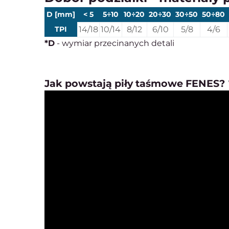
D [mm]
< 5
5÷10
10÷20
20÷30
30÷50
50÷80
TPI
14/18
10/14
8/12
6/10
5/8
4/6
*D
- wymiar przecinanych detali
Jak powstają piły taśmowe FENES? 