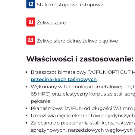
Stale niestopowe i stopowe
Żeliwo szare
Żeliwo sferoidalne, żeliwo ciągliwe
Właściwości i zastosowanie:
Brzeszczot bimetalowy TAJFUN OPTI CUT M4
przecinarkach taśmowych
.
Wykonany w technologii bimetalowej – zęby
68 HRC) oraz elastyczny korpus ze stali sp
pękanie.
Piła taśmowa TAJFUN od długości 733 mm
Umożliwia cięcie elementów pojedynczych,
Zalecana do przecinania stali: konstrukcy
sprężynowych, narzędziowych węglowych i 