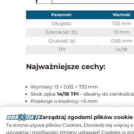
Parametr
Wartość
Długość
733 mm
Szerokość (b)
13 mm
Grubość (s)
0,65 mm
TPI
14/18
Najważniejsze cechy:
Wymiary: 13 × 0,65 × 733 mm
Skok zęba:
14/18 TPI
– idealny do cienkoście
Przekroje o średnicy: <5 mm
Zęby M42 – wysoka odporność na ścieranie
Zmienna podziałka – redukcja wibracji i pły
Zarządzaj zgodami plików cookie
Przeznaczenie: stal konstrukcyjna, nierdz
Ta strona używa plików Cookies. Dowiedz się więcej o 
używania i możliwości zmiany ustawień Cookies w pr