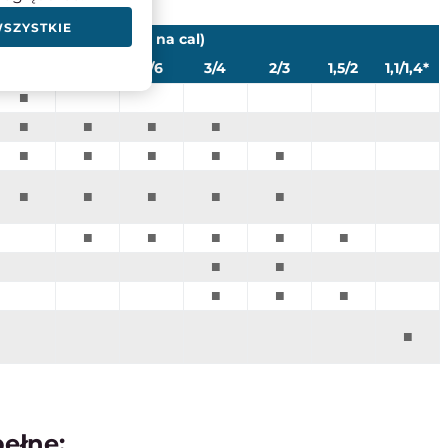
WSZYSTKIE
TPI (ilość zębów na cal)
6/10
5/8
4/6
3/4
2/3
1,5/2
1,1/1,4*
■
■
■
■
■
■
■
■
■
■
■
■
■
■
■
■
■
■
■
■
■
■
■
■
■
■
pełne: