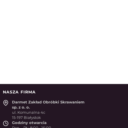
NASZA FIRMA
Darmet Zakład Obróbki Skrawaniem
sp. z o. o.
ul. Komunalna 4c
15-197 Białystok
Godziny otwarcia
Pon. - Pt.: 8:00 - 16:00