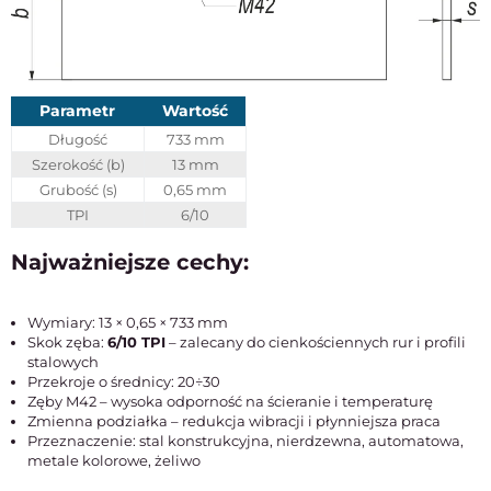
Parametr
Wartość
Długość
733 mm
Szerokość (b)
13 mm
Grubość (s)
0,65 mm
TPI
6/10
Najważniejsze cechy:
Wymiary: 13 × 0,65 × 733 mm
Skok zęba:
6/10 TPI
– zalecany do cienkościennych rur i profili
stalowych
Przekroje o średnicy: 20÷30
Zęby M42 – wysoka odporność na ścieranie i temperaturę
Zmienna podziałka – redukcja wibracji i płynniejsza praca
Przeznaczenie: stal konstrukcyjna, nierdzewna, automatowa,
metale kolorowe, żeliwo