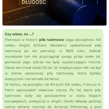
Czy wiesz, że ...?
Pierwsza w historii
piła taśmowa
sięga początków XIX
wieku. Anglik William Newberry opatentował piłę
taśmową po raz pierwszy w 1809 roku. Jednak
wynalazek ten nie przyciągnął uwagi przez wiele lat,
ponieważ jego ostrza nie były wystarczająco mocne.
Okres ten trwał około 50 lat. W międzyczasie nikt nie był
w stanie opracować piły taśmowej, która byłaby
elastyczna i nie łamała się łatwo.
W końcu, na początku lat 60-tych XIX wieku, Francuz A.
Périn wprowadził właściwe ostrza. Po tej dacie piły
taśmowe stały się powszechne w wielu krajach
europejskich, zwłaszcza w Anglii. Około dekady później
ostrza dotarły również do Ameryki Północnej, a pod