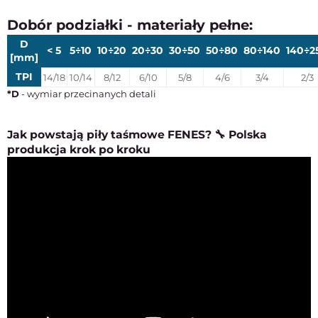
Dobór podziałki - materiały pełne:
D
< 5
5÷10
10÷20
20÷30
30÷50
50÷80
80÷140
140÷2
[mm]
TPI
14/18
10/14
8/12
6/10
5/8
4/6
3/4
2/3
*D
- wymiar przecinanych detali
Jak powstają piły taśmowe FENES? 🔧 Polska
produkcja krok po kroku