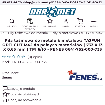
85 653 86 70
sklep@e-darmet.pl
DARMOWA DOSTAWA OD 400 ZŁ
SZUKAJ
ODSTĄPIENIA
ULUBIONE
KONTO
KOSZYK
MENU
ZWROTY
nie
Piły taśmowe do metalu
Piły bimetalowe OPTI CUT M42
Piła taśmowa do metalu bimetalowa TAJFUN
OPTI CUT M42 do pełnych materiałów | 733 X 13
X 0,65 mm | TPI 6/10 - FENES 0641-752-000-733
(0) opinii
FEN_0641-752-000-733
Producent:
Fenes
Zapytaj o produkt