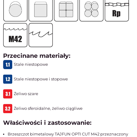
Przecinane materiały:
Stale niestopowe
Stale niestopowe i stopowe
Żeliwo szare
Żeliwo sferoidalne, żeliwo ciągliwe
Właściwości i zastosowanie:
Brzeszczot bimetalowy TAJFUN OPTI CUT M42 przeznaczony