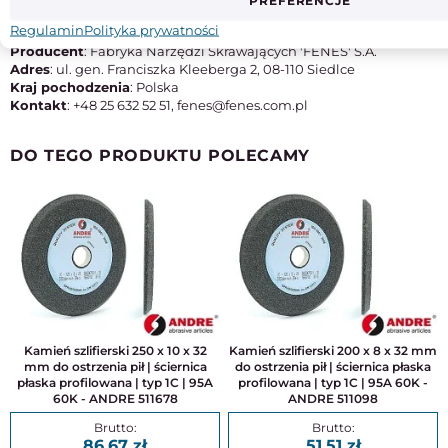
PREFERENCJE
Typ
M42
Regulamin
Polityka prywatności
Producent
: Fabryka Narzędzi Skrawających 'FENES' S.A.
Adres
: ul. gen. Franciszka Kleeberga 2, 08-110 Siedlce
Kraj pochodzenia
: Polska
Kontakt
: +48 25 632 52 51, fenes@fenes.com.pl
DO TEGO PRODUKTU POLECAMY
Kamień szlifierski 250 x 10 x 32
Kamień szlifierski 200 x 8 x 32 mm
mm do ostrzenia pił | ściernica
do ostrzenia pił | ściernica płaska
płaska profilowana | typ 1C | 95A
profilowana | typ 1C | 95A 60K -
60K - ANDRE 511678
ANDRE 511098
86,67
51,51