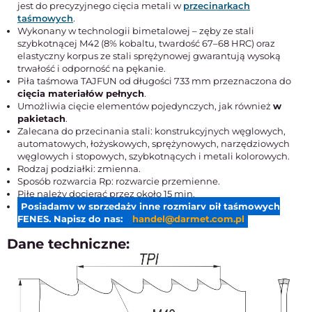
jest do precyzyjnego cięcia metali w
przecinarkach
taśmowych
.
Wykonany w technologii bimetalowej – zęby ze stali
szybkotnącej M42 (8% kobaltu, twardość 67–68 HRC) oraz
elastyczny korpus ze stali sprężynowej gwarantują wysoką
trwałość i odporność na pękanie.
Piła taśmowa TAJFUN od długości 733 mm przeznaczona do
cięcia materiałów pełnych
.
Umożliwia cięcie elementów pojedynczych, jak również
w
pakietach
.
Zalecana do przecinania stali: konstrukcyjnych węglowych,
automatowych, łożyskowych, sprężynowych, narzędziowych
węglowych i stopowych, szybkotnących i metali kolorowych.
Rodzaj podziałki: zmienna.
Sposób rozwarcia Rp: rozwarcie przemienne.
Piłę należy docierać przez około 15 min.
Posiadamy w sprzedaży inne rozmiary pił taśmowych
FENES. Napisz do nas:
handel@darmet.com.pl
Dane techniczne: