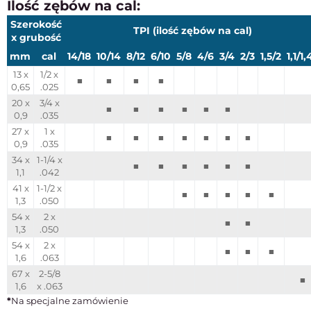
Ilość zębów na cal:
Szerokość
TPI (ilość zębów na cal)
x grubość
mm
cal
14/18
10/14
8/12
6/10
5/8
4/6
3/4
2/3
1,5/2
1,1/1,
13 x
1/2 x
■
■
■
■
0,65
.025
20 x
3/4 x
■
■
■
■
■
■
0,9
.035
27 x
1 x
■
■
■
■
■
■
■
0,9
.035
34 x
1-1/4 x
■
■
■
■
■
■
1,1
.042
41 x
1-1/2 x
■
■
■
■
■
1,3
.050
54 x
2 x
■
■
1,3
.050
54 x
2 x
■
■
■
1,6
.063
67 x
2-5/8
■
1,6
x .063
*
Na specjalne zamówienie