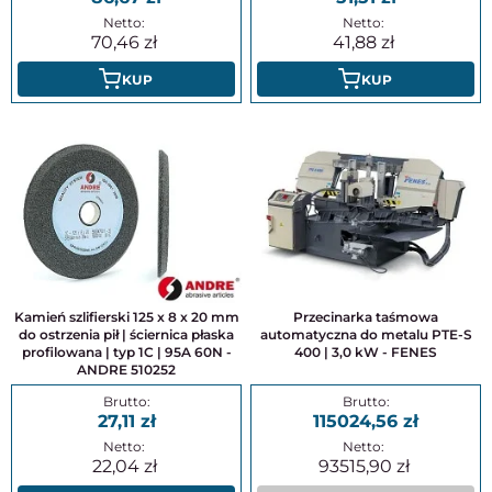
70,46
41,88
KUP
KUP
Kamień szlifierski 125 x 8 x 20 mm
Przecinarka taśmowa
do ostrzenia pił | ściernica płaska
automatyczna do metalu PTE-S
profilowana | typ 1C | 95A 60N -
400 | 3,0 kW - FENES
ANDRE 510252
27,11
115024,56
22,04
93515,90