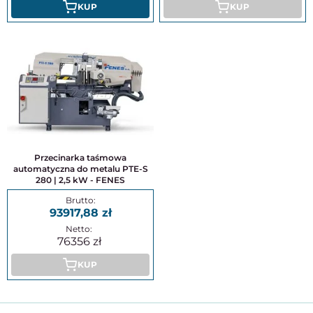
KUP
KUP
Przecinarka taśmowa
automatyczna do metalu PTE-S
280 | 2,5 kW - FENES
93917,88
76356
KUP