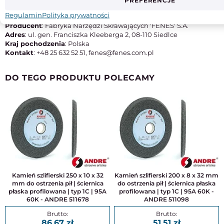
PREFERENCJE
Typ
M42
Regulamin
Polityka prywatności
Producent
: Fabryka Narzędzi Skrawających 'FENES' S.A.
Adres
: ul. gen. Franciszka Kleeberga 2, 08-110 Siedlce
Kraj pochodzenia
: Polska
Kontakt
: +48 25 632 52 51, fenes@fenes.com.pl
DO TEGO PRODUKTU POLECAMY
Kamień szlifierski 250 x 10 x 32
Kamień szlifierski 200 x 8 x 32 mm
mm do ostrzenia pił | ściernica
do ostrzenia pił | ściernica płaska
płaska profilowana | typ 1C | 95A
profilowana | typ 1C | 95A 60K -
60K - ANDRE 511678
ANDRE 511098
86,67
51,51