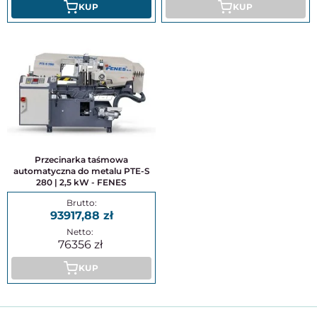
KUP
KUP
Przecinarka taśmowa
automatyczna do metalu PTE-S
280 | 2,5 kW - FENES
93917,88
76356
KUP