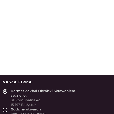
NASZA FIRMA
Darmet Zakład Obróbki Skrawaniem
sp. z o. o.
ul. Komunalna 4c
15-197 Białystok
Godziny otwarcia
Pon. - Pt.: 8:00 - 16:00