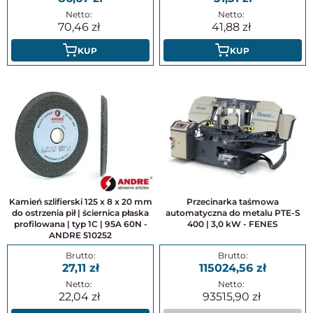
70,46
41,88
KUP
KUP
Kamień szlifierski 125 x 8 x 20 mm
Przecinarka taśmowa
do ostrzenia pił | ściernica płaska
automatyczna do metalu PTE-S
profilowana | typ 1C | 95A 60N -
400 | 3,0 kW - FENES
ANDRE 510252
27,11
115024,56
22,04
93515,90