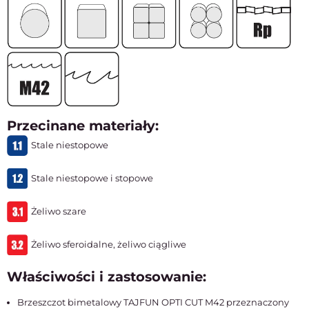
Przecinane materiały:
Stale niestopowe
Stale niestopowe i stopowe
Żeliwo szare
Żeliwo sferoidalne, żeliwo ciągliwe
Właściwości i zastosowanie:
Brzeszczot bimetalowy TAJFUN OPTI CUT M42 przeznaczony