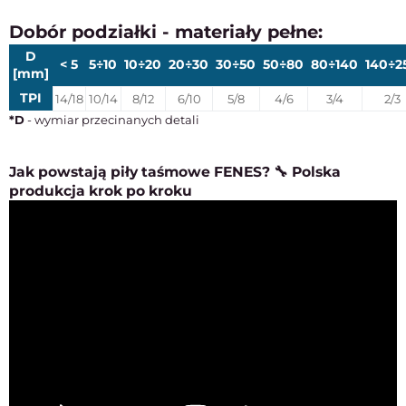
Dobór podziałki - materiały pełne:
D
< 5
5÷10
10÷20
20÷30
30÷50
50÷80
80÷140
140÷2
[mm]
TPI
14/18
10/14
8/12
6/10
5/8
4/6
3/4
2/3
*D
- wymiar przecinanych detali
Jak powstają piły taśmowe FENES? 🔧 Polska
produkcja krok po kroku