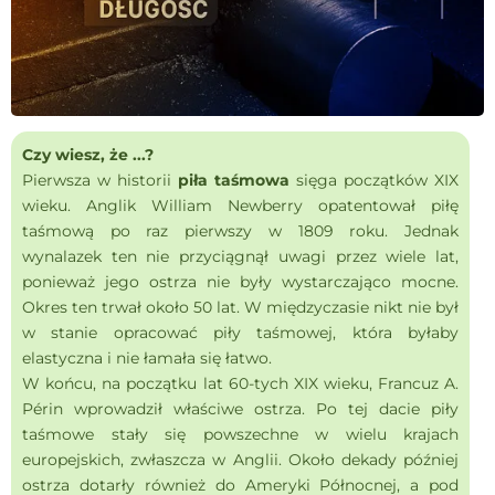
Czy wiesz, że ...?
Pierwsza w historii
piła taśmowa
sięga początków XIX
wieku. Anglik William Newberry opatentował piłę
taśmową po raz pierwszy w 1809 roku. Jednak
wynalazek ten nie przyciągnął uwagi przez wiele lat,
ponieważ jego ostrza nie były wystarczająco mocne.
Okres ten trwał około 50 lat. W międzyczasie nikt nie był
w stanie opracować piły taśmowej, która byłaby
elastyczna i nie łamała się łatwo.
W końcu, na początku lat 60-tych XIX wieku, Francuz A.
Périn wprowadził właściwe ostrza. Po tej dacie piły
taśmowe stały się powszechne w wielu krajach
europejskich, zwłaszcza w Anglii. Około dekady później
ostrza dotarły również do Ameryki Północnej, a pod