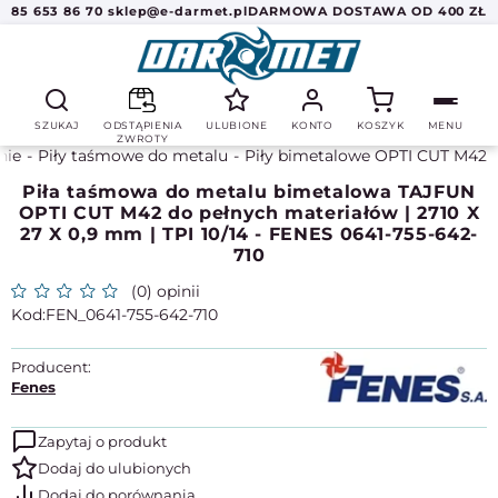
85 653 86 70
sklep@e-darmet.pl
DARMOWA DOSTAWA OD 400 ZŁ
SZUKAJ
ODSTĄPIENIA
ULUBIONE
KONTO
KOSZYK
MENU
ZWROTY
nie
Piły taśmowe do metalu
Piły bimetalowe OPTI CUT M42
Piła taśmowa do metalu bimetalowa TAJFUN
OPTI CUT M42 do pełnych materiałów | 2710 X
27 X 0,9 mm | TPI 10/14 - FENES 0641-755-642-
710
(0) opinii
FEN_0641-755-642-710
Producent:
Fenes
Zapytaj o produkt