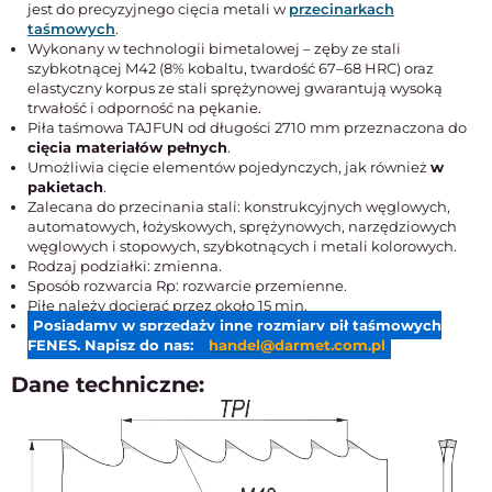
jest do precyzyjnego cięcia metali w
przecinarkach
taśmowych
.
Wykonany w technologii bimetalowej – zęby ze stali
szybkotnącej M42 (8% kobaltu, twardość 67–68 HRC) oraz
elastyczny korpus ze stali sprężynowej gwarantują wysoką
trwałość i odporność na pękanie.
Piła taśmowa TAJFUN od długości 2710 mm przeznaczona do
cięcia materiałów pełnych
.
Umożliwia cięcie elementów pojedynczych, jak również
w
pakietach
.
Zalecana do przecinania stali: konstrukcyjnych węglowych,
automatowych, łożyskowych, sprężynowych, narzędziowych
węglowych i stopowych, szybkotnących i metali kolorowych.
Rodzaj podziałki: zmienna.
Sposób rozwarcia Rp: rozwarcie przemienne.
Piłę należy docierać przez około 15 min.
Posiadamy w sprzedaży inne rozmiary pił taśmowych
FENES. Napisz do nas:
handel@darmet.com.pl
Dane techniczne: