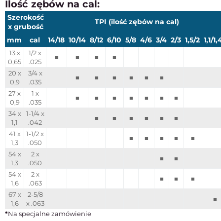
Ilość zębów na cal:
Szerokość
TPI (ilość zębów na cal)
x grubość
mm
cal
14/18
10/14
8/12
6/10
5/8
4/6
3/4
2/3
1,5/2
1,1/1,
13 x
1/2 x
■
■
■
■
0,65
.025
20 x
3/4 x
■
■
■
■
■
■
0,9
.035
27 x
1 x
■
■
■
■
■
■
■
0,9
.035
34 x
1-1/4 x
■
■
■
■
■
■
1,1
.042
41 x
1-1/2 x
■
■
■
■
■
1,3
.050
54 x
2 x
■
■
1,3
.050
54 x
2 x
■
■
■
1,6
.063
67 x
2-5/8
■
1,6
x .063
*
Na specjalne zamówienie