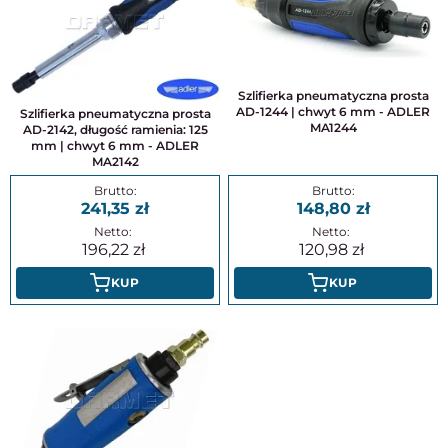
Szlifierka pneumatyczna prosta
AD-1244 | chwyt 6 mm - ADLER
Szlifierka pneumatyczna prosta
MA1244
AD-2142, długość ramienia: 125
mm | chwyt 6 mm - ADLER
MA2142
241,35
148,80
196,22
120,98
KUP
KUP