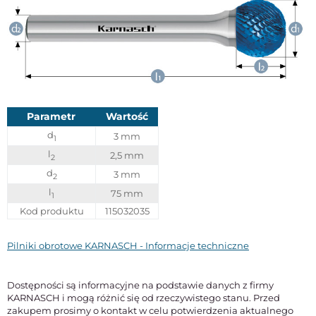
Parametr
Wartość
d
3 mm
1
l
2,5 mm
2
d
3 mm
2
l
75 mm
1
Kod produktu
115032035
Pilniki obrotowe KARNASCH - Informacje techniczne
Dostępności są informacyjne na podstawie danych z firmy
KARNASCH i mogą różnić się od rzeczywistego stanu. Przed
zakupem prosimy o kontakt w celu potwierdzenia aktualnego