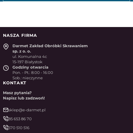
NASZA FIRMA
Darmet Zakład Obróbki Skrawaniem
sp. z o. o.
ul. Komunalna 4c
15-197 Białystok
Godziny otwarcia
Pon. - Pt.: 8:00 - 16:00
Sob.: nieczynne
KONTAKT
Masz pytania?
Napisz lub zadzwoń!
sklep@e-darmet.pl
85 653 86 70
570 510 516