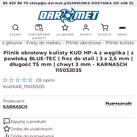
85 653 86 70
sklep@e-darmet.pl
DARMOWA DOSTAWA OD 400 ZŁ
SZUKAJ
ODSTĄPIENIA
ULUBIONE
KONTO
KOSZYK
MENU
ZWROTY
na główna
Frezy do metalu
Pilniki obrotowe
Pilniki kuliste
Pilnik obrotowy kulisty KUD HP-4 z węglika | z
powłoką BLUE-TEC | frez do stali | 3 x 2,5 mm |
długość 75 mm | chwyt 3 mm - KARNASCH
115032035
(0) opinii
KAR_115032035
Producent:
KARNASCH
Zapytaj o produkt