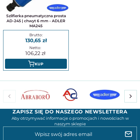
Szlifierka pneumatyczna prosta
AD-245 | chwyt 6 mm - ADLER
MA245
130,65
106,22
KUP
ZAPISZ SIĘ DO NASZEGO NEWSLETTERA
Aby otrzymywać informacje o promocjach i nowościach w
naszym sklepie