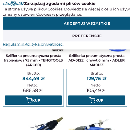
Zarządzaj zgodami plików cookie
Ta strona używa plików Cookies. Dowiedz się więcej o celu ich używ
zmiany ustawień Cookies w przeglądarce.
AKCEPTUJ WSZYSTKIE
PREFERENCJE
Regulamin
Polityka prywatności
Szlifierka pneumatyczna prosta
Szlifierka pneumatyczna prosta
trzpieniowa 75 mm - TENGTOOLS
AD-012Z | chwyt 6 mm - ADLER
(ARC80)
MA012Z
844,49
129,75
686,58
105,49
KUP
KUP