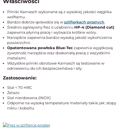
Właściwości
Pilniki Karnasch wykonane są z wysokiej jakości węglika
wolframu.
Bardzo dobrze sprawdza się w
szlifierkach prostych
.
Średnio agresywny frez o uzębieniu
HP-4 (Diamond cut)
zapewnia płynną pracę i wytwarza krótkie wióry.
Narzędzie zapewnia bardzo wysoką jakość wykończenia
powierzchni.
Opatentowana powłoka Blue-Tec
zapewnia wyjątkową
żywotność narzędzia oraz doskonałą pracę z wszystkimi
metalami.
Wszystkie pilniki obrotowe Karnasch są testowane w
odniesieniu do ich bezpieczeństwa i siły.
Zastosowanie:
Stal < 70 HRC
Żelazo
Stal nierdzewna (INOX)
Odporne na wysoką temperature materiały takie jak: stopy
niklu i kobaltu