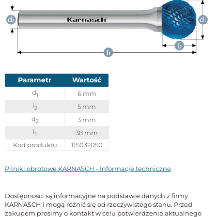
Parametr
Wartość
d
6 mm
1
l
5 mm
2
d
3 mm
2
l
38 mm
1
Kod produktu
115032050
Pilniki obrotowe KARNASCH - Informacje techniczne
Dostępności są informacyjne na podstawie danych z firmy
KARNASCH i mogą różnić się od rzeczywistego stanu. Przed
zakupem prosimy o kontakt w celu potwierdzenia aktualnego