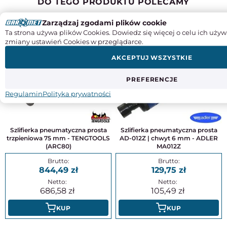
DO TEGO PRODUKTU POLECAMY
Zarządzaj zgodami plików cookie
INNI KLIENCI KUPILI RÓWNIEŻ
Ta strona używa plików Cookies. Dowiedz się więcej o celu ich używ
zmiany ustawień Cookies w przeglądarce.
AKCEPTUJ WSZYSTKIE
PREFERENCJE
Regulamin
Polityka prywatności
Szlifierka pneumatyczna prosta
Szlifierka pneumatyczna prosta
trzpieniowa 75 mm - TENGTOOLS
AD-012Z | chwyt 6 mm - ADLER
(ARC80)
MA012Z
844,49
129,75
686,58
105,49
KUP
KUP