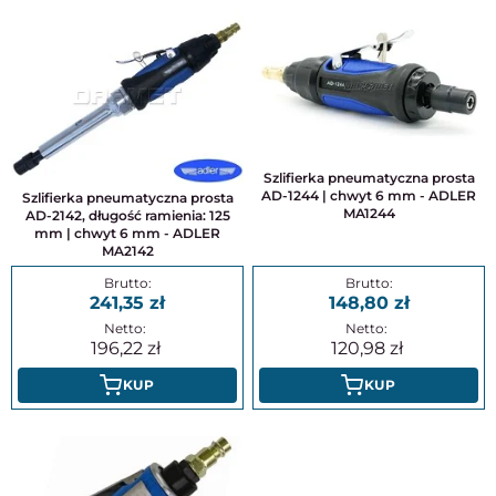
Szlifierka pneumatyczna prosta
AD-1244 | chwyt 6 mm - ADLER
Szlifierka pneumatyczna prosta
MA1244
AD-2142, długość ramienia: 125
mm | chwyt 6 mm - ADLER
MA2142
241,35
148,80
196,22
120,98
KUP
KUP