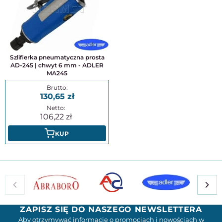
Szlifierka pneumatyczna prosta
AD-245 | chwyt 6 mm - ADLER
MA245
130,65
106,22
KUP
ZAPISZ SIĘ DO NASZEGO NEWSLETTERA
Aby otrzymywać informacje o promocjach i nowościach w