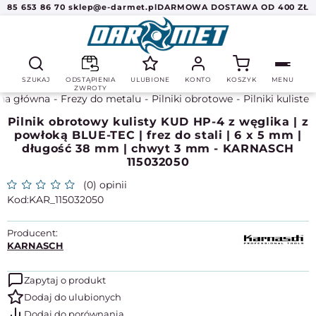
85 653 86 70
sklep@e-darmet.pl
DARMOWA DOSTAWA OD 400 ZŁ
SZUKAJ
ODSTĄPIENIA
ULUBIONE
KONTO
KOSZYK
MENU
ZWROTY
na główna
Frezy do metalu
Pilniki obrotowe
Pilniki kuliste
Pilnik obrotowy kulisty KUD HP-4 z węglika | z
powłoką BLUE-TEC | frez do stali | 6 x 5 mm |
długość 38 mm | chwyt 3 mm - KARNASCH
115032050
(0) opinii
KAR_115032050
Producent:
KARNASCH
Zapytaj o produkt