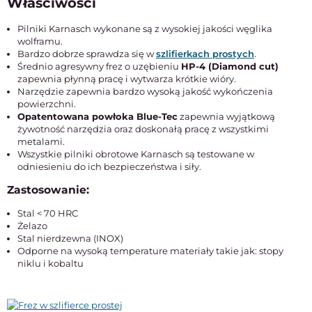
Właściwości
Pilniki Karnasch wykonane są z wysokiej jakości węglika
wolframu.
Bardzo dobrze sprawdza się w
szlifierkach prostych
.
Średnio agresywny frez o uzębieniu
HP-4 (Diamond cut)
zapewnia płynną pracę i wytwarza krótkie wióry.
Narzędzie zapewnia bardzo wysoką jakość wykończenia
powierzchni.
Opatentowana powłoka Blue-Tec
zapewnia wyjątkową
żywotność narzędzia oraz doskonałą pracę z wszystkimi
metalami.
Wszystkie pilniki obrotowe Karnasch są testowane w
odniesieniu do ich bezpieczeństwa i siły.
Zastosowanie:
Stal < 70 HRC
Żelazo
Stal nierdzewna (INOX)
Odporne na wysoką temperature materiały takie jak: stopy
niklu i kobaltu