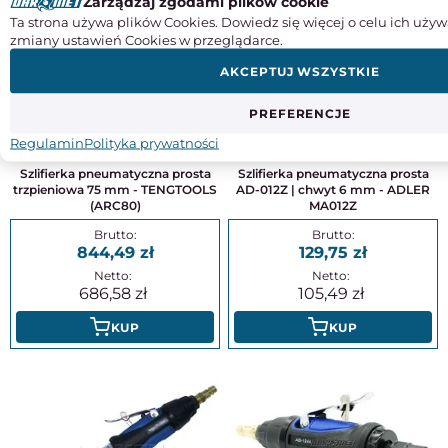
Zarządzaj zgodami plików cookie
Ta strona używa plików Cookies. Dowiedz się więcej o celu ich używ
zmiany ustawień Cookies w przeglądarce.
AKCEPTUJ WSZYSTKIE
PREFERENCJE
Regulamin
Polityka prywatności
Szlifierka pneumatyczna prosta
Szlifierka pneumatyczna prosta
trzpieniowa 75 mm - TENGTOOLS
AD-012Z | chwyt 6 mm - ADLER
(ARC80)
MA012Z
844,49
129,75
686,58
105,49
KUP
KUP