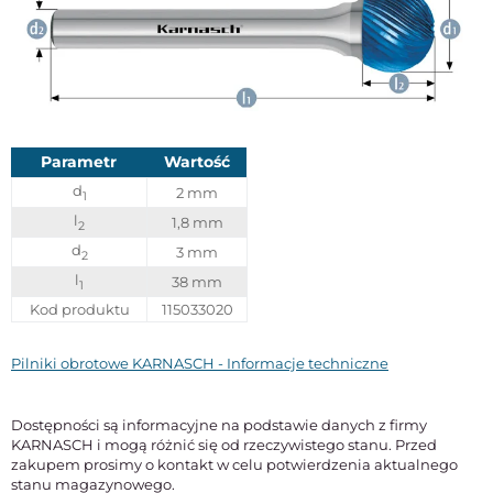
Parametr
Wartość
d
2 mm
1
l
1,8 mm
2
d
3 mm
2
l
38 mm
1
Kod produktu
115033020
Pilniki obrotowe KARNASCH - Informacje techniczne
Dostępności są informacyjne na podstawie danych z firmy
KARNASCH i mogą różnić się od rzeczywistego stanu. Przed
zakupem prosimy o kontakt w celu potwierdzenia aktualnego
stanu magazynowego.