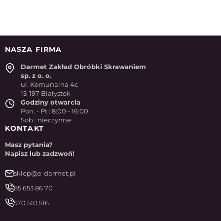
NASZA FIRMA
Darmet Zakład Obróbki Skrawaniem
sp. z o. o.
ul. Komunalna 4c
15-197 Białystok
Godziny otwarcia
Pon. - Pt.: 8:00 - 16:00
Sob.: nieczynne
KONTAKT
Masz pytania?
Napisz lub zadzwoń!
sklep@e-darmet.pl
85 653 86 70
570 510 516