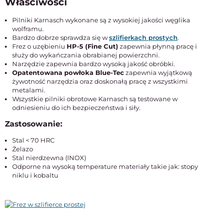
Właściwości
Pilniki Karnasch wykonane są z wysokiej jakości węglika
wolframu.
Bardzo dobrze sprawdza się w
szlifierkach prostych
.
Frez o uzębieniu
HP-5 (Fine Cut)
zapewnia płynną pracę i
służy do wykańczania obrabianej powierzchni.
Narzędzie zapewnia bardzo wysoką jakość obróbki.
Opatentowana powłoka Blue-Tec
zapewnia wyjątkową
żywotność narzędzia oraz doskonałą pracę z wszystkimi
metalami.
Wszystkie pilniki obrotowe Karnasch są testowane w
odniesieniu do ich bezpieczeństwa i siły.
Zastosowanie:
Stal < 70 HRC
Żelazo
Stal nierdzewna (INOX)
Odporne na wysoką temperature materiały takie jak: stopy
niklu i kobaltu