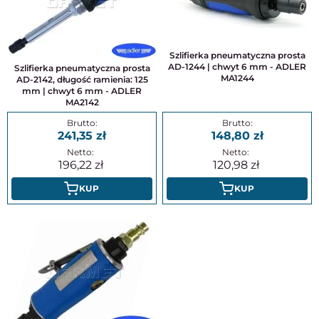
Szlifierka pneumatyczna prosta
AD-1244 | chwyt 6 mm - ADLER
Szlifierka pneumatyczna prosta
MA1244
AD-2142, długość ramienia: 125
mm | chwyt 6 mm - ADLER
MA2142
241,35
148,80
196,22
120,98
KUP
KUP