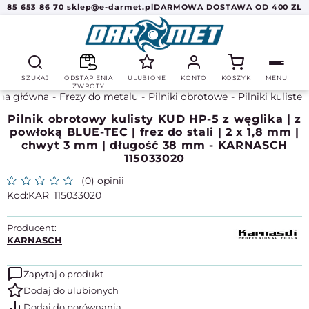
85 653 86 70
sklep@e-darmet.pl
DARMOWA DOSTAWA OD 400 ZŁ
SZUKAJ
ODSTĄPIENIA
ULUBIONE
KONTO
KOSZYK
MENU
ZWROTY
na główna
Frezy do metalu
Pilniki obrotowe
Pilniki kuliste
Pilnik obrotowy kulisty KUD HP-5 z węglika | z
powłoką BLUE-TEC | frez do stali | 2 x 1,8 mm |
chwyt 3 mm | długość 38 mm - KARNASCH
115033020
(0) opinii
KAR_115033020
Producent:
KARNASCH
Zapytaj o produkt