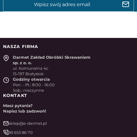
NASZA FIRMA
Darmet Zakład Obróbki Skrawaniem
sp. z o. o.
ul. Komunalna 4c
15-197 Białystok
Godziny otwarcia
Pon. - Pt.: 8:00 - 16:00
Sob.: nieczynne
KONTAKT
Masz pytania?
Napisz lub zadzwoń!
sklep@e-darmet.pl
85 653 86 70