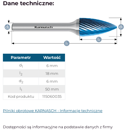
Dane techniczne:
Parametr
Wartość
d
6 mm
1
l
18 mm
2
d
6 mm
2
l
50 mm
1
Kod produktu
115060035
Pilniki obrotowe KARNASCH - Informacje techniczne
Dostępności są informacyjne na podstawie danych z firmy