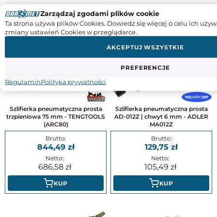
Zarządzaj zgodami plików cookie
DO TEGO PRODUKTU POLECAMY
Ta strona używa plików Cookies. Dowiedz się więcej o celu ich używ
zmiany ustawień Cookies w przeglądarce.
AKCEPTUJ WSZYSTKIE
PREFERENCJE
Regulamin
Polityka prywatności
Szlifierka pneumatyczna prosta
Szlifierka pneumatyczna prosta
trzpieniowa 75 mm - TENGTOOLS
AD-012Z | chwyt 6 mm - ADLER
(ARC80)
MA012Z
844,49
129,75
686,58
105,49
KUP
KUP