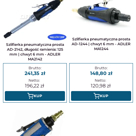
Szlifierka pneumatyczna prosta
AD-1244 | chwyt 6 mm - ADLER
Szlifierka pneumatyczna prosta
MA1244
AD-2142, długość ramienia: 125
mm | chwyt 6 mm - ADLER
MA2142
241,35
148,80
196,22
120,98
KUP
KUP