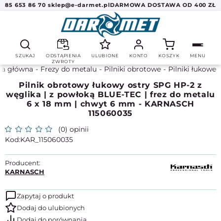
85 653 86 70
sklep@e-darmet.pl
DARMOWA DOSTAWA OD 400 ZŁ
SZUKAJ
ODSTĄPIENIA
ULUBIONE
KONTO
KOSZYK
MENU
ZWROTY
na główna
Frezy do metalu
Pilniki obrotowe
Pilniki łukowe
Pilnik obrotowy łukowy ostry SPG HP-2 z
węglika | z powłoką BLUE-TEC | frez do metalu
6 x 18 mm | chwyt 6 mm - KARNASCH
115060035
(0) opinii
KAR_115060035
Producent:
KARNASCH
Zapytaj o produkt