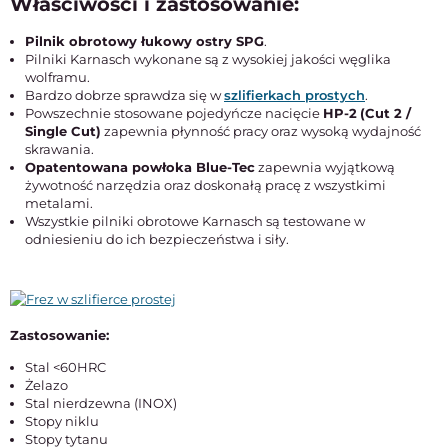
Właściwości i zastosowanie:
Pilnik obrotowy łukowy ostry SPG
.
Pilniki Karnasch wykonane są z wysokiej jakości węglika
wolframu.
Bardzo dobrze sprawdza się w
szlifierkach prostych
.
Powszechnie stosowane pojedyńcze nacięcie
HP-2
(Cut 2 /
Single Cut)
zapewnia płynność pracy oraz wysoką wydajność
skrawania.
Opatentowana powłoka Blue-Tec
zapewnia wyjątkową
żywotność narzędzia oraz doskonałą pracę z wszystkimi
metalami.
Wszystkie pilniki obrotowe Karnasch są testowane w
odniesieniu do ich bezpieczeństwa i siły.
Zastosowanie:
Stal <60HRC
Żelazo
Stal nierdzewna (INOX)
Stopy niklu
Stopy tytanu