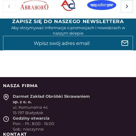
ZAPISZ SIĘ DO NASZEGO NEWSLETTERA
Aby otrzymywać informacje o promocjach i nowościach w
naszym sklepie
NASZA FIRMA
Darmet Zakład Obróbki Skrawaniem
sp. z o. o.
ul. Komunalna 4c
15-197 Białystok
Godziny otwarcia
Pon. - Pt.: 8:00 - 16:00
Sob.: nieczynne
KONTAKT