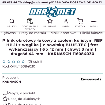
85 653 86 70
sklep@e-darmet.pl
DARMOWA DOSTAWA OD 400 ZŁ
SZUKAJ
ODSTĄPIENIA
ULUBIONE
KONTO
KOSZYK
MENU
ZWROTY
na główna
Frezy do metalu
Pilniki obrotowe
Pilniki łukowe
Pilnik obrotowy łukowy z czołem kulistym RBF
HP-11 z węglika | z powłoką BLUE-TEC | frez
wykańczający | 6 x 12 mm | chwyt 3 mm |
długość 44 mm - KARNASCH 116084030
(0) opinii
KAR_116084030
Producent:
KARNASCH
Zapytaj o produkt