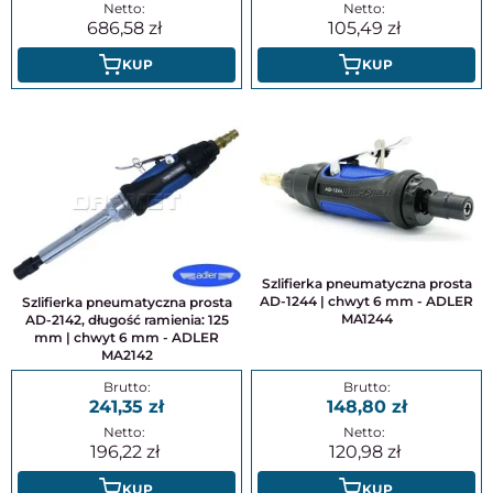
686,58
105,49
KUP
KUP
Szlifierka pneumatyczna prosta
AD-1244 | chwyt 6 mm - ADLER
Szlifierka pneumatyczna prosta
MA1244
AD-2142, długość ramienia: 125
mm | chwyt 6 mm - ADLER
MA2142
241,35
148,80
196,22
120,98
KUP
KUP