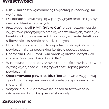
Właściwości
Pilniki Karnasch wykonane są z wysokiej jakości węglika
wolframu.
Doskonale sprawdzają się w precyzyjnych pracach ręcznych
oraz w szlifierkach prostych.
Frez o geometrii
HP-11 (Micro Cut)
przeznaczony jest do
wyjątkowo precyzyjnych prac wykończeniowych, takich jak
korekty w budowie narzędzi i form, czyszczenie detali oraz
szlifowanie i ostrzenie narzędzi tnących.
Narzędzie zapewnia bardzo wysoką jakość wykończenia
powierzchni oraz precyzyjną kontrolę podczas pracy.
Geometria
HP-11
umożliwia obróbkę niemal wszystkich
materiałów o twardości do 70 HRC.
W porównaniu do tradycyjnych trzpieni ściernych, zapewnia
wyższą wydajność, dłuższą żywotność i lepszą jakość
powierzchni.
Opatentowana powłoka Blue-Tec
zapewnia wyjątkową
żywotność narzędzia oraz doskonałą pracę z wszystkimi
metalami.
Wszystkie pilniki obrotowe Karnasch są testowane w
odniesieniu do ich bezpieczeństwa i siły.
Zastosowanie: