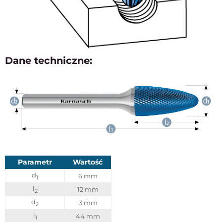
Dane techniczne:
Parametr
Wartość
d
6 mm
1
l
12 mm
2
d
3 mm
2
l
44 mm
1