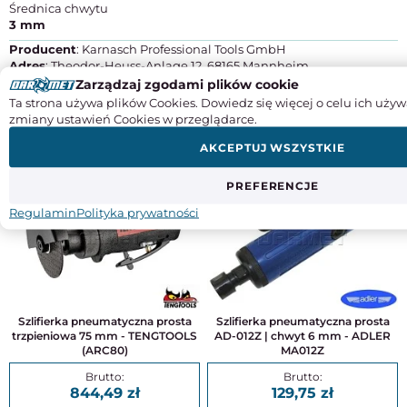
Średnica chwytu
3 mm
Producent
: Karnasch Professional Tools GmbH
Adres
: Theodor-Heuss-Anlage 12, 68165 Mannheim
Kraj pochodzenia
: Niemcy
Zarządzaj zgodami plików cookie
Kontakt
: +49 6203-4039-0, info@karnasch.tools
Ta strona używa plików Cookies. Dowiedz się więcej o celu ich używ
zmiany ustawień Cookies w przeglądarce.
DO TEGO PRODUKTU POLECAMY
AKCEPTUJ WSZYSTKIE
PREFERENCJE
Regulamin
Polityka prywatności
Szlifierka pneumatyczna prosta
Szlifierka pneumatyczna prosta
trzpieniowa 75 mm - TENGTOOLS
AD-012Z | chwyt 6 mm - ADLER
(ARC80)
MA012Z
844,49
129,75