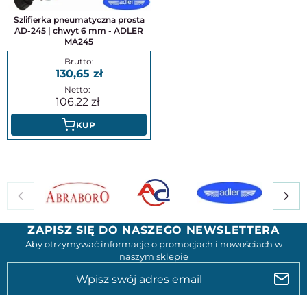
Szlifierka pneumatyczna prosta
AD-245 | chwyt 6 mm - ADLER
MA245
130,65
106,22
KUP
ZAPISZ SIĘ DO NASZEGO NEWSLETTERA
Aby otrzymywać informacje o promocjach i nowościach w
naszym sklepie