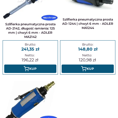
Szlifierka pneumatyczna prosta
AD-1244 | chwyt 6 mm - ADLER
Szlifierka pneumatyczna prosta
MA1244
AD-2142, długość ramienia: 125
mm | chwyt 6 mm - ADLER
MA2142
241,35
148,80
196,22
120,98
KUP
KUP