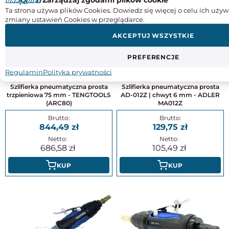
Ta strona używa plików Cookies. Dowiedz się więcej o celu ich używ
zmiany ustawień Cookies w przeglądarce.
AKCEPTUJ WSZYSTKIE
PREFERENCJE
Regulamin
Polityka prywatności
Szlifierka pneumatyczna prosta
Szlifierka pneumatyczna prosta
trzpieniowa 75 mm - TENGTOOLS
AD-012Z | chwyt 6 mm - ADLER
(ARC80)
MA012Z
844,49
129,75
686,58
105,49
KUP
KUP