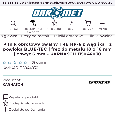
85 653 86 70
sklep@e-darmet.pl
DARMOWA DOSTAWA OD 400 ZŁ
SZUKAJ
ODSTĄPIENIA
ULUBIONE
KONTO
KOSZYK
MENU
ZWROTY
na główna
Frezy do metalu
Pilniki obrotowe
Pilniki owalne
Pilnik obrotowy owalny TRE HP-6 z węglika | z
powłoką BLUE-TEC | frez do metalu 10 x 16 mm
| chwyt 6 mm - KARNASCH 115044030
(0) opinii
KAR_115044030
Producent:
KARNASCH
Zapytaj o produkt