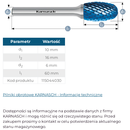
Parametr
Wartość
d
10 mm
1
l
16 mm
2
d
6 mm
2
l
60 mm
1
Kod produktu
115044030
Pilniki obrotowe KARNASCH - Informacje techniczne
Dostępności są informacyjne na podstawie danych z firmy
KARNASCH i mogą różnić się od rzeczywistego stanu. Przed
zakupem prosimy o kontakt w celu potwierdzenia aktualnego
stanu magazynowego.