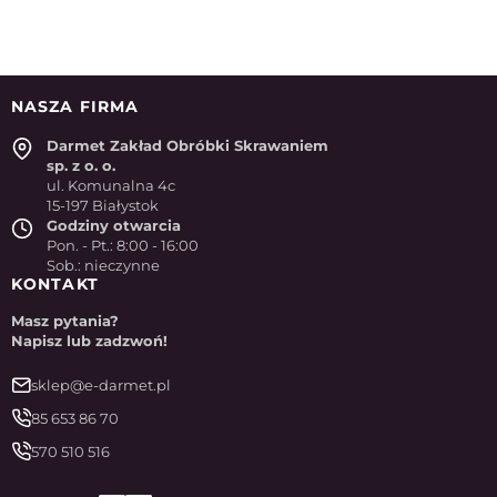
NASZA FIRMA
Darmet Zakład Obróbki Skrawaniem
sp. z o. o.
ul. Komunalna 4c
15-197 Białystok
Godziny otwarcia
Pon. - Pt.: 8:00 - 16:00
Sob.: nieczynne
KONTAKT
Masz pytania?
Napisz lub zadzwoń!
sklep@e-darmet.pl
85 653 86 70
570 510 516